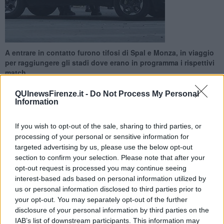
A entrare in contatto furono tifosi di Spal e Monza, in viaggio
per raggiungere gli stadi dove erano in programma i rispettivi
match
QUInewsFirenze.it -
Do Not Process My Personal
Information
If you wish to opt-out of the sale, sharing to third parties, or
SESTO FIORENTINO —
Il questore di Firenze ha emesso 22
processing of your personal or sensitive information for
Daspo nei confronti di 22 tifosi ferraresi a seguito degli scontri
targeted advertising by us, please use the below opt-out
avvenuti il 21 Gennaio 2024. A entrare in contatto furono tifosi di
section to confirm your selection. Please note that after your
Spal e Monza
che, in viaggio per raggiungere gli stadi dove si
opt-out request is processed you may continue seeing
disputavano le partite in calendario, rispettivamente quello di
interest-based ads based on personal information utilized by
Perugia
e quello di
Empoli,
si trovarono simultaneamente in sosta
us or personal information disclosed to third parties prior to
nell’area di servizio Bisenzio Ovest, nel territorio di Sesto
your opt-out. You may separately opt-out of the further
Fiorentino.
disclosure of your personal information by third parties on the
Le indagini condotte dalla Digos, anche attraverso l'analisi dei
IAB’s list of downstream participants. This information may