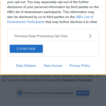
ieri e che ha prolungato il mandato fino a 4 anni, Salvini rimarrà alla
your opt-out. You may separately opt-out of the further
guida del Carroccio fino al 2029. La candidatura di Salvini alla
disclosure of your personal information by third parties on the
segretaria nazionale era la sola presentata.
IAB’s list of downstream participants. This information may
also be disclosed by us to third parties on the
IAB’s List of
Downstream Participants
that may further disclose it to other
third parties.
Salvini è segretario nazionale dal 2013. Quella odierna è per lui la
Personal Data Processing Opt Outs
terza conferma.
Stamani al congresso leghista, dal titolo
Il coraggio della libertà
è
CONFIRM
intervenuta con un videomessaggio la premier
Giorgia Meloni
.
Sotto il profilo internazionale, da Parigi si è collegata
Marine Le
Pen
. Ieri era invece stata la volta di Elon Musk, imprenditore
attualmente consigliere anziano del presidente Usa
Donald Trump
.
Data Deletion
Data Access
Privacy Policy
Il congresso ha eletto anche il nuovo Consiglio federale che conta
22
membri, scelti fra 29 candidati delle diverse regioni d'Italia. Per
la Toscana è stata eletta l'eurodeputata
Susanna Ceccardi
.