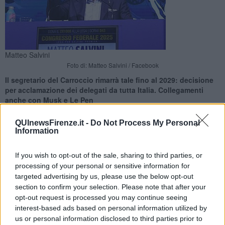
Matteo Salvini
Foto di: Matteo Salvini / Facebook
Il segretario del Carroccio rimarrà tale fino al 2029: decisione
per acclamazione dei delegati da tutta Italia. Collegamenti
anche con Musk e Le Pen
QUInewsFirenze.it -
Do Not Process My Personal
Information
If you wish to opt-out of the sale, sharing to third parties, or
FIRENZE —
Dopo Matteo Salvini, ancora
Matteo Salvini
: il
processing of your personal or sensitive information for
congresso federale della Lega lo ha confermato per acclamazione
targeted advertising by us, please use the below opt-out
come segretario nazionale al termine dell'assise riunita da ieri in
section to confirm your selection. Please note that after your
Toscana, alla Fortezza da basso di Firenze, con delegati da tutta
opt-out request is processed you may continue seeing
Italia.
interest-based ads based on personal information utilized by
Grazie al nuovo statuto, approvato nella sessione congressuale di
us or personal information disclosed to third parties prior to