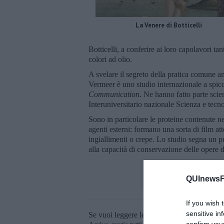
La Venere di Botticelli
Botticelli, a conferire ai loro capolavori t
colori ad olio.
A svelare il segreto della pratica comune 
Vermeer è uno studio internazionale a spic
Communication
. Ne hanno fatto parte scien
Interuniversitario nazionale Scienza e tecno
Sono in particolare le proteine contenute nel
agenti esterni: formano una sorta di film a
ingiallimenti o crepe. Lo studio segna un p
alla capacità di conservazione delle opere d'
QUInewsFi
If you wish 
sensitive in
Se vuoi leggere le notizie principali della T