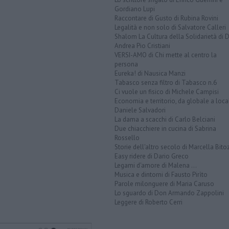
Gordiano Lupi
Raccontare di Gusto di Rubina Rovini
Legalità e non solo di Salvatore Calleri
Shalom La Cultura della Solidarietà di 
Andrea Pio Cristiani
VERSI-AMO di Chi mette al centro la
persona
Eureka! di Nausica Manzi
Tabasco senza filtro di Tabasco n.6
Ci vuole un fisico di Michele Campisi
Economia e territorio, da globale a loca
Daniele Salvadori
La dama a scacchi di Carlo Belciani
Due chiacchiere in cucina di Sabrina
Rossello
Storie dell'altro secolo di Marcella Bito
Easy ridere di Dario Greco
Legami d'amore di Malena ...
Musica e dintorni di Fausto Pirìto
Parole milonguere di Maria Caruso
Lo sguardo di Don Armando Zappolini
Leggere di Roberto Cerri