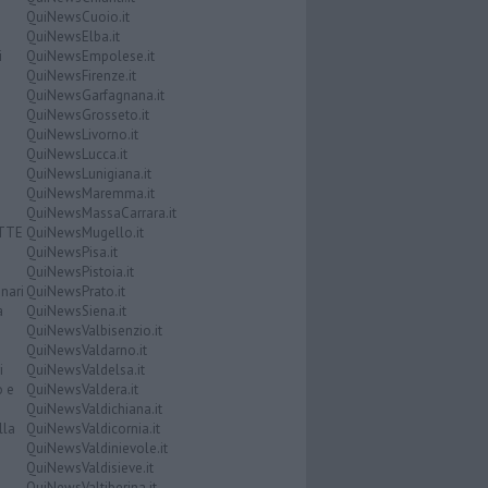
QuiNewsCuoio.it
QuiNewsElba.it
i
QuiNewsEmpolese.it
QuiNewsFirenze.it
QuiNewsGarfagnana.it
QuiNewsGrosseto.it
QuiNewsLivorno.it
QuiNewsLucca.it
QuiNewsLunigiana.it
QuiNewsMaremma.it
QuiNewsMassaCarrara.it
ATTE
QuiNewsMugello.it
QuiNewsPisa.it
QuiNewsPistoia.it
nari
QuiNewsPrato.it
a
QuiNewsSiena.it
QuiNewsValbisenzio.it
QuiNewsValdarno.it
i
QuiNewsValdelsa.it
o e
QuiNewsValdera.it
QuiNewsValdichiana.it
lla
QuiNewsValdicornia.it
QuiNewsValdinievole.it
QuiNewsValdisieve.it
QuiNewsValtiberina.it