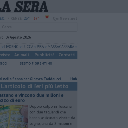
23°
37°
EO:
FIRENZE
QuiNews.net
rdì
07 Agosto 2026
O
LIVORNO
LUCCA
PISA
MASSA CARRARA
rviste
Animali
Pubblicità
Contatti
DICCI
SESTO FIORENTINO
a Senna per Ginevra Taddeucci
Hub delle energie rinnovabili nell'ex dep
L'articolo di ieri più letto
attano e vincono due milioni e
zzo di euro
Doppio colpo in Toscana
con due tagliandi che
hanno assicurato vincite da
sogno, una da 2 milioni e