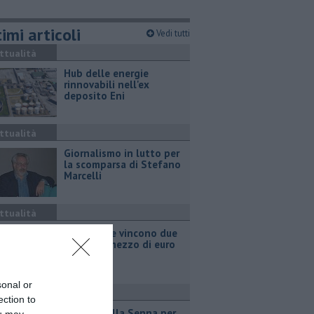
imi articoli
Vedi tutti
ttualità
Hub delle energie
rinnovabili nell'ex
deposito Eni
ttualità
Giornalismo in lutto per
la scomparsa di Stefano
Marcelli
ttualità
Grattano e vincono due
milioni e mezzo di euro
sonal or
port
ection to
Due ori nella Senna per