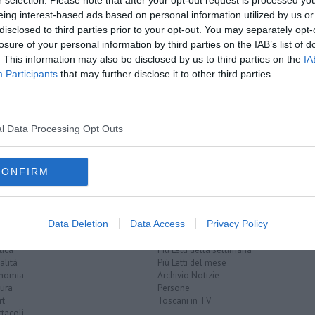
r selection. Please note that after your opt-out request is processed y
amente nella tua casella di posta.
eing interest-based ads based on personal information utilized by us or
disclosed to third parties prior to your opt-out. You may separately opt-
losure of your personal information by third parties on the IAB’s list of
. This information may also be disclosed by us to third parties on the
IA
Participants
that may further disclose it to other third parties.
a del Caucaso
ve dimettersi
l Data Processing Opt Outs
'oro olandese
rembrandt
università di pisa
firenze
CONFIRM
Data Deletion
Data Access
Privacy Policy
EGORIE
RUBRICHE
naca
Le notizie di oggi
tica
Più Letti della settimana
alità
Più Letti del mese
nomia
Archivio Notizie
ura
Persone
rt
Toscani in TV
tacoli