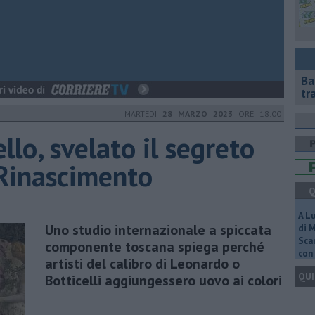
Ba
tr
MARTEDÌ
28 MARZO 2023
ORE 18:00
llo, svelato il segreto
 Rinascimento
Q
A L
Uno studio internazionale a spiccata
di 
Scar
componente toscana spiega perché
con 
artisti del calibro di Leonardo o
QUI
Botticelli aggiungessero uovo ai colori