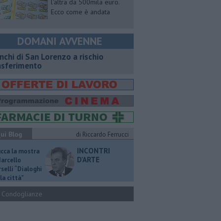
l'altra da 500mila euro.
Ecco come è andata
DOMANI AVVENNE
nchi di San Lorenzo a rischio
asferimento
ui Blog
di Riccardo Ferrucci
INCONTRI
ucca la mostra
D'ARTE
Marcello
selli “Dialoghi
la città"
Condoglianze