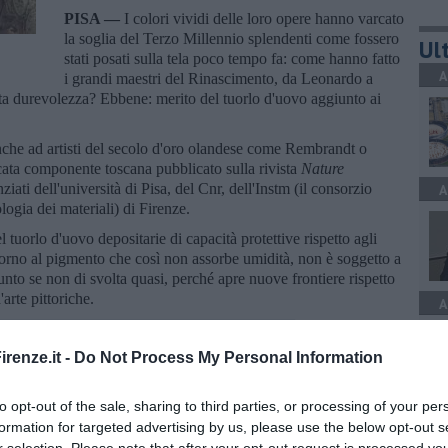
PISA —
I colori vividi delle loro opere hanno varcato
la soglia del Terzo Millennio splendenti come fossero
Ult
stati posati sulla tela poco tempo fa: come hanno fatto
A
i grandi maestri del Rinascimento, da Leonardo a
anta durevolezza? Ebbene: merito del tuorlo d'uovo aggiunto ai
anche ad artisti del secolo d'oro olandese come Rembrandt o
cata componente toscana pubblicato sulla rivista
Nature
ziati dell'università di Pisa, del Cnr, dell'Instm (il consorzio
A
logia dei materiali) di Firenze.
 tuorlo d'uovo depositarie di capacità protettive rispetto agli
ttorno al pigmento che così non assorbe umidità, non è soggetto a
unto se non di svolta quasi, perché apre nuove frontiere rispetto
arte pittoriche.
A
renze.it -
Do Not Process My Personal Information
to opt-out of the sale, sharing to third parties, or processing of your per
S
formation for targeted advertising by us, please use the below opt-out s
oscana iscriviti alla
Newsletter QUInews - ToscanaMedia.