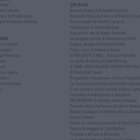
rviste
QUI BLOG
nion Leader
Incontri d'arte di Riccardo Ferrucci
rese & Professioni
Racconti della domenica di Marco Celat
grammazione Cinema
Disincantato di Adolfo Santoro
Sorridendo di Nicola Belcari
Vignaioli e vini di Nadio Stronchi
MUNI
Le pregiate penne di Pierantonio Pardi
o a Ripoli
Pagine allegre di Gianni Micheli
enzano
Psico-cose di Federica Giusti
pi Bisenzio
VI PRESENTO I MIEI... di Dino Fiumalbi
ole
Le stelle di Astrea di Edit Permay
nze
STORIE VISPE MA NON TROPPO DISTR
ra a Signa
di Dario Dal Canto
dicci
Progettare il benessere di Erica Fiumalbi
o Fiorentino
La Toscana della birra di Davide Cappan
na
Cose strane e posti assurdi di Blue Lam
Storielba di Alessandro Canestrelli
NEURONEWS di Alberto Arturo Vergani
Pensieri della domenica di Libero Ventur
Fauda e balagan di Alfredo De Girolam
Enrico Catassi
Storie di ordinaria umanità di Nicolò Ste
Parole in viaggio di Tito Barbini
Turbative di Franco Bonciani
Lo scrittore sfigato di Enrico Guerrini e