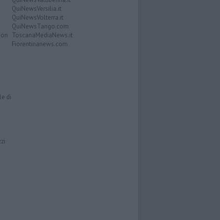
QuiNewsVersilia.it
QuiNewsVolterra.it
QuiNewsTango.com
Don
ToscanaMediaNews.it
Fiorentinanews.com
le di
zzi