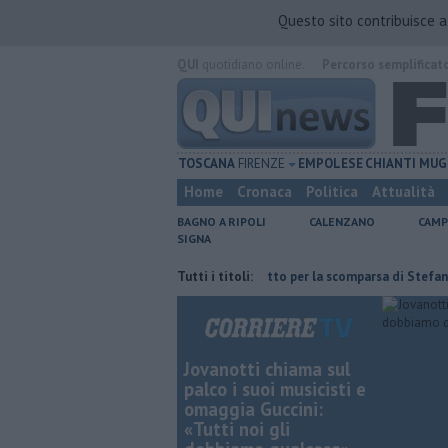
Questo sito contribuisce 
QUI
quotidiano online.
Percorso semplificat
TOSCANA
FIRENZE
EMPOLESE
CHIANTI
MUG
Home
Cronaca
Politica
Attualità
BAGNO A RIPOLI
CALENZANO
CAMP
SIGNA
'ex deposito Eni
Giornalismo in lutto per la scomparsa di Stefano Marc
Tutti i titoli:
Jovanotti chiama sul
palco i suoi musicisti e
omaggia Guccini:
«Tutti noi gli