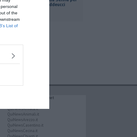
ou may
Ginevra Taddeucci
 personal
out of the
 downstream
B’s List of
IL NETWORK QuiNews.net
QuiNewsAbetone.it
QuiNewsAmiata.it
QuiNewsAnimali.it
QuiNewsArezzo.it
QuiNewsCasentino.it
QuiNewsCecina.it
QuiNewsChianti.it