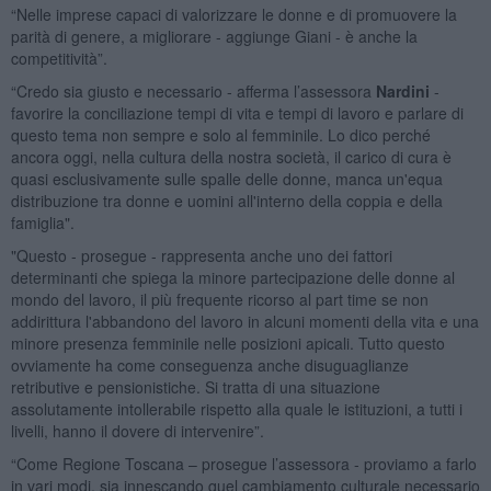
“Nelle imprese capaci di valorizzare le donne e di promuovere la
parità di genere, a migliorare - aggiunge Giani - è anche la
competitività”.
“Credo sia giusto e necessario - afferma l’assessora
Nardini
-
favorire la conciliazione tempi di vita e tempi di lavoro e parlare di
questo tema non sempre e solo al femminile. Lo dico perché
ancora oggi, nella cultura della nostra società, il carico di cura è
quasi esclusivamente sulle spalle delle donne, manca un'equa
distribuzione tra donne e uomini all'interno della coppia e della
famiglia".
"Questo - prosegue - rappresenta anche uno dei fattori
determinanti che spiega la minore partecipazione delle donne al
mondo del lavoro, il più frequente ricorso al part time se non
addirittura l'abbandono del lavoro in alcuni momenti della vita e una
minore presenza femminile nelle posizioni apicali. Tutto questo
ovviamente ha come conseguenza anche disuguaglianze
retributive e pensionistiche. Si tratta di una situazione
assolutamente intollerabile rispetto alla quale le istituzioni, a tutti i
livelli, hanno il dovere di intervenire”.
“Come Regione Toscana – prosegue l’assessora - proviamo a farlo
in vari modi, sia innescando quel cambiamento culturale necessario