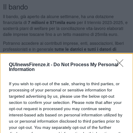
Il bando
Il bando, già aperto da alcune settimane, ha una dotazione
finanziaria di
7 milioni e 571mila euro
per il triennio 2023-2025, e
sosterrà piani di welfare per la conciliazione vita-lavoro elaborati
dalle imprese toscane fino a un tetto massimo di 25mila euro.
Potranno accedere ai contributi imprese, enti, associazioni, liberi
professionisti e in generale
tutte le datrici e tutti i datori di
lavoro
con almeno una/un dipendente e con sede legale e/o unità
operativa interessata dal piano di welfare, localizzata in Toscana.
QUInewsFirenze.it -
Do Not Process My Personal
Le misure oggetto dei piani sono destinate a donne e uomini,
Information
lavoratrici e lavoratori con
contratto di lavoro subordinato a
tempo indeterminato o a tempo determinato
, con contratto di
If you wish to opt-out of the sale, sharing to third parties, or
somministrazione
, con contratto di
apprendistato
,
soci
di
processing of your personal or sensitive information for
cooperative,
collaboratrici e collaboratori coordinati e
targeted advertising by us, please use the below opt-out
continuativi
,
tirocinanti
, ad esclusione dei membri di consigli di
section to confirm your selection. Please note that after your
amministrazione che non svolgono attività lavorativa nell’impresa e
opt-out request is processed you may continue seeing
titolari di impresa.
interest-based ads based on personal information utilized by
I progetti potranno richiedere il finanziamento di
3 tipologie di
us or personal information disclosed to third parties prior to
azioni
: la definizione del Piano di welfare di conciliazione, alla luce
your opt-out. You may separately opt-out of the further
delle caratteristiche e delle necessità espresse dalle lavoratrici e