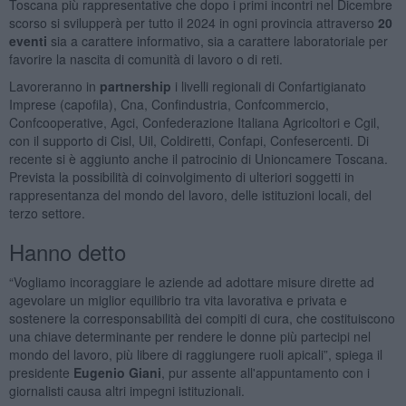
Toscana più rappresentative che dopo i primi incontri nel Dicembre
scorso si svilupperà per tutto il 2024 in ogni provincia attraverso
20
eventi
sia a carattere informativo, sia a carattere laboratoriale per
favorire la nascita di comunità di lavoro o di reti.
Lavoreranno in
partnership
i livelli regionali di Confartigianato
Imprese (capofila), Cna, Confindustria, Confcommercio,
Confcooperative, Agci, Confederazione Italiana Agricoltori e Cgil,
con il supporto di Cisl, Uil, Coldiretti, Confapi, Confesercenti. Di
recente si è aggiunto anche il patrocinio di Unioncamere Toscana.
Prevista la possibilità di coinvolgimento di ulteriori soggetti in
rappresentanza del mondo del lavoro, delle istituzioni locali, del
terzo settore.
Hanno detto
“Vogliamo incoraggiare le aziende ad adottare misure dirette ad
agevolare un miglior equilibrio tra vita lavorativa e privata e
sostenere la corresponsabilità dei compiti di cura, che costituiscono
una chiave determinante per rendere le donne più partecipi nel
mondo del lavoro, più libere di raggiungere ruoli apicali”, spiega il
presidente
Eugenio Giani
, pur assente all'appuntamento con i
giornalisti causa altri impegni istituzionali.