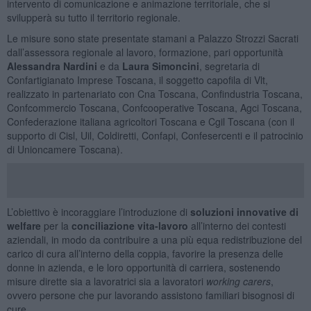
intervento di comunicazione e animazione territoriale, che si
svilupperà su tutto il territorio regionale.
Le misure sono state presentate stamani a Palazzo Strozzi Sacrati
dall’assessora regionale al lavoro, formazione, pari opportunità
Alessandra Nardini
e da
Laura Simoncini
, segretaria di
Confartigianato Imprese Toscana, il soggetto capofila di Vlt,
realizzato in partenariato con Cna Toscana, Confindustria Toscana,
Confcommercio Toscana, Confcooperative Toscana, Agci Toscana,
Confederazione italiana agricoltori Toscana e Cgil Toscana (con il
supporto di Cisl, Uil, Coldiretti, Confapi, Confesercenti e il patrocinio
di Unioncamere Toscana).
L’obiettivo è incoraggiare l’introduzione di
soluzioni innovative di
welfare
per la
conciliazione vita-lavoro
all’interno dei contesti
aziendali, in modo da contribuire a una più equa redistribuzione del
carico di cura all’interno della coppia, favorire la presenza delle
donne in azienda, e le loro opportunità di carriera, sostenendo
misure dirette sia a lavoratrici sia a lavoratori
working carers
,
ovvero persone che pur lavorando assistono familiari bisognosi di
cure.