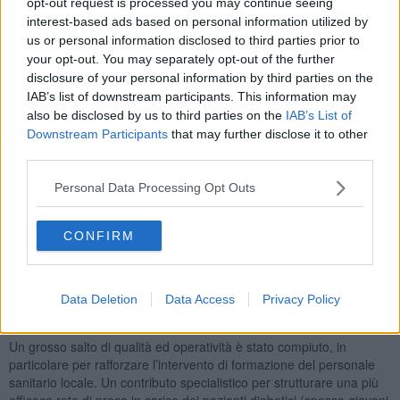
opt-out request is processed you may continue seeing
di 120 pazienti diabetici, operando in tre diversi dispensari della
interest-based ads based on personal information utilized by
Wilaya di Auserd, (gemellata da anni con la Regione Toscana) la
us or personal information disclosed to third parties prior to
formazione di personale medico locale, il coinvolgimento e la
your opt-out. You may separately opt-out of the further
sensibilizzazione dei familiari per promuovere migliori stili di vita e
cambiamenti nell’alimentazione, pesantemente condizionata dalla
disclosure of your personal information by third parties on the
totale dipendenza dagli aiuti internazionali.
IAB’s list of downstream participants. This information may
also be disclosed by us to third parties on the
IAB’s List of
A ogni paziente è stato eseguito uno
screening
standard: la visita
Downstream Participants
that may further disclose it to other
medica, il controllo della pressione, del peso e dello stato
third parties.
nutrizionale (la disponibilità alimentare limitata e sbilanciata
nell’area dei campi profughi predispone pesantemente al
Personal Data Processing Opt Outs
sovrappeso e al diabete) nonché le analisi del sangue. I pazienti
più anziani sono inoltre stati invitati a presentarsi accompagnati da
un familiare, successivamente coinvolto attivamente durante la
CONFIRM
visita. Sono seguiti consigli riguardo una cura farmacologica
personalizzata, e offerto un percorso parallelo gratuito di attività
motoria presso una palestra facilmente raggiungibile dei pazienti,
Data Deletion
Data Access
Privacy Policy
oltre a indicazioni dietetiche realizzabili con gli scarsi alimenti
presenti in ogni casa.
Un grosso salto di qualità ed operatività è stato compiuto, in
particolare per rafforzare l’intervento di formazione del personale
sanitario locale. Un contributo specialistico per strutturare una più
efficace rete di presa in carico dei pazienti diabetici (spesso giovani