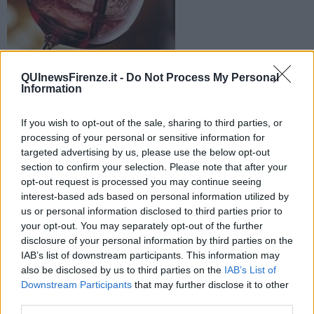
Scoperto dalla guardia di finanza un giro di contraffazione
internazionale del pregiato Doc Bolgheri Sassicaia. Affari per
QUInewsFirenze.it -
Do Not Process My Personal
Information
400.000 euro al mese
If you wish to opt-out of the sale, sharing to third parties, or
processing of your personal or sensitive information for
targeted advertising by us, please use the below opt-out
section to confirm your selection. Please note that after your
FIRENZE —
Due arresti e 11 indagati
al termine dell'operazione
opt-out request is processed you may continue seeing
della guardia di finanza che ha smantellato un giro internazionale di
interest-based ads based on personal information utilized by
vino Doc Bolgheri Sassicaia
contraffatto
. Il reato contestato,
us or personal information disclosed to third parties prior to
spiega una nota delle fiamme gialle, è contraffazione internazionale
your opt-out. You may separately opt-out of the further
del marchio e dell'indicazione geografica e ricettazione. I due
disclosure of your personal information by third parties on the
arrestati sono ai domiciliari.
IAB’s list of downstream participants. This information may
also be disclosed by us to third parties on the
IAB’s List of
Il giro d'affari stimati, da quanto si apprende, era di
400.000 euro
al
Downstream Participants
that may further disclose it to other
mese.
third parties.