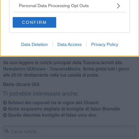
Personal Data Processing Opt Outs
In mattinata è in programma una conferenza stampa in procura a
Firenze in cui saranno descritti i dettagli dell'operazione.
CONFIRM
Data Deletion
Data Access
Privacy Policy
Se vuoi leggere le notizie principali della Toscana iscriviti alla
Newsletter QUInews - ToscanaMedia.
Arriva gratis tutti i giorni
alle 20:00 direttamente nella tua casella di posta.
Basta cliccare
QUI
Ti potrebbe interessare anche:
Schiavi dei caporali tra le vigne del Chianti
Sotto sequestro migliaia di bottiglie di falso Brunello
Quelle diecimia bottiglie di falso vino doc