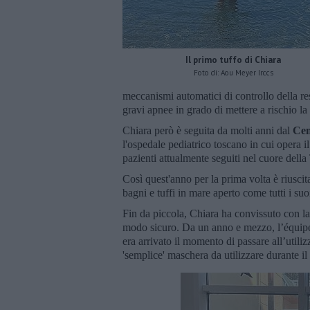
Il primo tuffo di Chiara
Foto di: Aou Meyer Irccs
meccanismi automatici di controllo della re
gravi apnee in grado di mettere a rischio la 
Chiara però è seguita da molti anni dal
Cen
l'ospedale pediatrico toscano in cui opera 
pazienti attualmente seguiti nel cuore della
Così quest'anno per la prima volta è riusci
bagni e tuffi in mare aperto come tutti i su
Fin da piccola, Chiara ha convissuto con l
modo sicuro. Da un anno e mezzo, l’équipe 
era arrivato il momento di passare all’utiliz
'semplice' maschera da utilizzare durante i