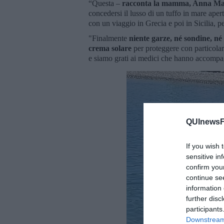
“Questa –
racconta la mamma, Anna Ma
concedersi il lusso di un tuffo in mare ap
con un viaggio in Grecia e poi in Sicilia, p
"Finalmente
niente garze, né sondine, né
crema solare
per proteggere con particolare
e siamo grati ai medici che hanno accompagn
QUInewsFi
If you wish 
sensitive in
confirm you
continue se
information 
further disc
participants
Downstream 