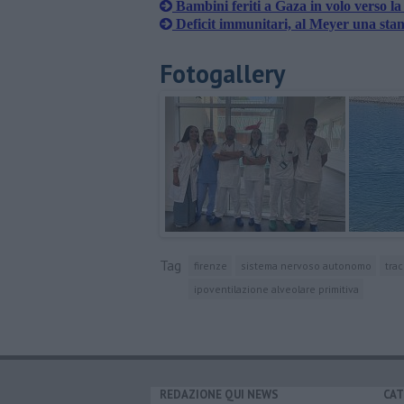
Bambini feriti a Gaza in volo verso l
Deficit immunitari, al Meyer una stan
Fotogallery
Tag
firenze
sistema nervoso autonomo
tra
ipoventilazione alveolare primitiva
REDAZIONE QUI NEWS
CAT