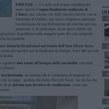
FIRENZE —
Un tuffo nell’acqua cristallina del
mare: questo il
sogno finalmente realizzato di
Ult
Chiara
, una 14enne che dalla nascita convive con la
A
Sindrome di Ondine, una rara e complessa patologia
caratterizzata da una disfunzione del sistema nervoso
autonomo e, in particolare, da un grave difetto dei
spirazione. Il problema nella maggior parte dei casi comporta
vita dei pazienti.
tro Disturbi Respiratori nel Sonno dell’Aou Meyer Irccs
,
A
il centro di expertise per la Sindrome di Ondine. Sono
18
i piccoli
 Toscana.
ta a godersi
una estate all’insegna della normalità
, con tanti
oi coetanei.
A
a
tracheotomia
, un sistema che le consentiva di respirare in
che la segue - guidata dal dottor Niccolò Nassi - ha deciso che
zo di un
sistema non invasivo di ventilazione
, come una
l sonno.
A