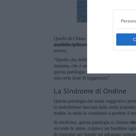
Persona
Quello di Chiara è stato un percorso non se
multidisciplinare del Meyer
e alla costant
sereno.
“Quello che dobbiamo cercare di garantire a
mamma, che è anche vicepresidente dell’Aisi
questa patologia rara – non dobbiamo ferma
una certa dose di leggerezza”.
La Sindrome di Ondine
Questa patologia dal nome suggestivo pren
la maledizione lanciata dalla ninfa acquatic
tradita: la ninfa lo condannò a perdere il r
In medicina, questa patologia si chiama
si
secondo le stime, colpisce un bambino ogn
di expertise per fornire un adeguato sostegn