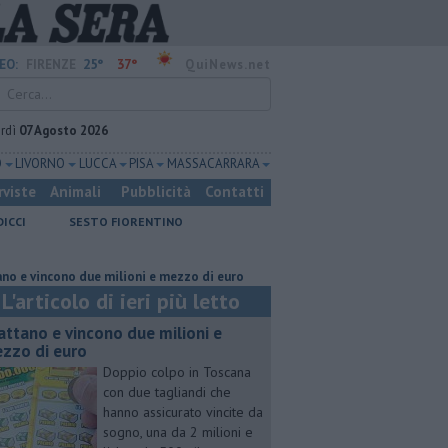
25°
37°
EO:
FIRENZE
QuiNews.net
rdì
07 Agosto 2026
O
LIVORNO
LUCCA
PISA
MASSA CARRARA
rviste
Animali
Pubblicità
Contatti
DICCI
SESTO FIORENTINO
due milioni e mezzo di euro
Lavori sulla Firenze-Roma, i treni cambian
L'articolo di ieri più letto
attano e vincono due milioni e
zzo di euro
Doppio colpo in Toscana
con due tagliandi che
hanno assicurato vincite da
sogno, una da 2 milioni e