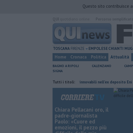
Questo sito contribuisce 
QUI
quotidiano online.
Percorso semplificat
TOSCANA
FIRENZE
EMPOLESE
CHIANTI
MUG
Home
Cronaca
Politica
Attualità
BAGNO A RIPOLI
CALENZANO
CAMP
SIGNA
 orario
Hub delle energie rinnovabili nell'ex deposito Eni
Tutti i titoli:
Giornali
Chiara Pellacani oro, il
padre-giornalista
Paolo: «Cuore ed
emozioni, il pezzo più