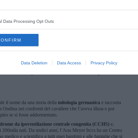
l Data Processing Opt Outs
Il primo tuffo di Chiara
mpre facile, ma grazie alle competenze dell’
équipe
CONFIRM
e e amorevole presenza dei genitori, il suo è stato un percorso
i nostri figli è
una straordinaria normalità
– spiega la
Data Deletion
Data Access
Privacy Policy
cc, l’associazione che raccoglie i pazienti e famiglie affetti da
rci davanti alla paura della malattia e ci vuole sempre anche
de il nome da una storia della
mitologia germanica
e racconta
a Ondina nei confronti del cavaliere che l’aveva illusa e poi
espiro se si fosse addormentato.
ndrome da ipoventilazione centrale congenita (CCHS)
e,
i 200mila nati. Da undici anni, l’Aou Meyer Irccs ha un Centro
o medico e scientifico a tutti quei bambini e alle famiglie che si