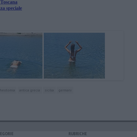
a Toscana
za speciale
cheotomia
antica grecia
sicilia
germani
EGORIE
RUBRICHE