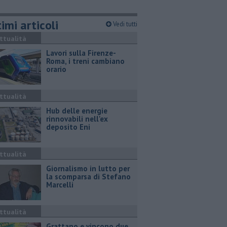
imi articoli
Vedi tutti
ttualità
Lavori sulla Firenze-
Roma, i treni cambiano
orario
ttualità
Hub delle energie
rinnovabili nell'ex
deposito Eni
ttualità
Giornalismo in lutto per
la scomparsa di Stefano
Marcelli
ttualità
Grattano e vincono due