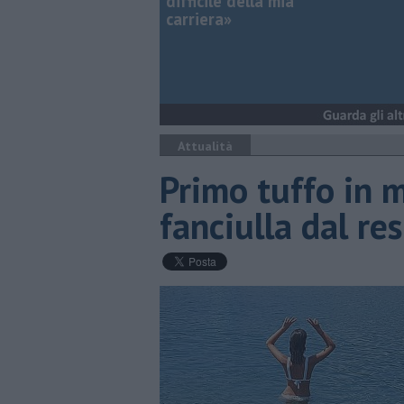
difficile della mia
carriera»
Attualità
Primo tuffo in m
fanciulla dal re