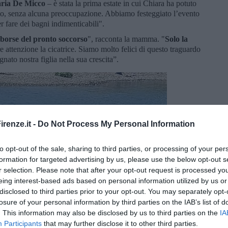
ria De Micco
– è stata la prima estate in cui Chiara ha potuto
erto, senza alcuna preoccupazione. Abbiamo festeggiato l’evento
er fare dei bagni indimenticabili".
 borse del pronto soccorso
", racconta la mamma. "
Solo la
 attenzione la cicatrice. Siamo molto felici di questo traguardo
ato nostra figlia nella sua crescita”.
renze.it -
Do Not Process My Personal Information
to opt-out of the sale, sharing to third parties, or processing of your per
formation for targeted advertising by us, please use the below opt-out s
r selection. Please note that after your opt-out request is processed y
eing interest-based ads based on personal information utilized by us or
disclosed to third parties prior to your opt-out. You may separately opt-
losure of your personal information by third parties on the IAB’s list of
. This information may also be disclosed by us to third parties on the
IA
Participants
that may further disclose it to other third parties.