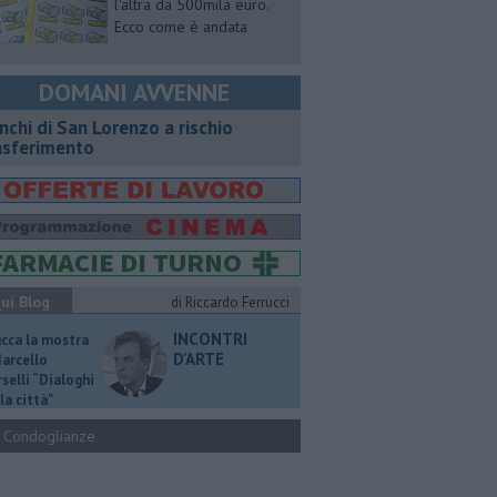
l'altra da 500mila euro.
Ecco come è andata
DOMANI AVVENNE
nchi di San Lorenzo a rischio
asferimento
ui Blog
di Riccardo Ferrucci
INCONTRI
ucca la mostra
D'ARTE
Marcello
selli “Dialoghi
la città"
Condoglianze