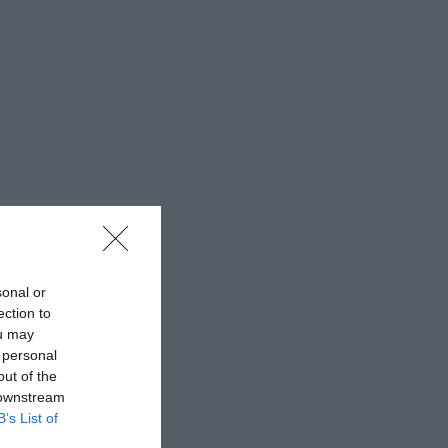
sonal or
ection to
ou may
 personal
out of the
 downstream
B’s List of