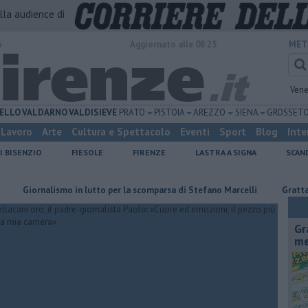
alla audience di
o
Aggiornato alle 08:25
MET
Vene
ELLO
VALDARNO
VALDISIEVE
PRATO
PISTOIA
AREZZO
SIENA
GROSSET
Lavoro
Arte
Cultura e Spettacolo
Eventi
Sport
Blog
Inte
I BISENZIO
FIESOLE
FIRENZE
LASTRA A SIGNA
SCAN
smo in lutto per la scomparsa di Stefano Marcelli
Grattano e vincono 
Gr
me