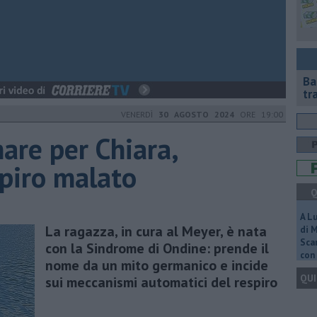
Ba
tr
VENERDÌ
30 AGOSTO 2024
ORE 19:00
are per Chiara,
spiro malato
Q
A L
La ragazza, in cura al Meyer, è nata
di 
Scar
con la Sindrome di Ondine: prende il
con 
nome da un mito germanico e incide
QUI
sui meccanismi automatici del respiro