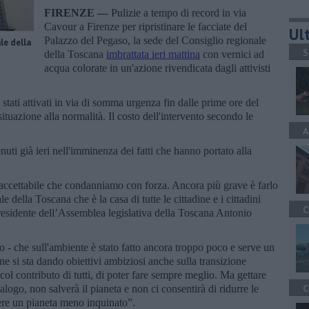
FIRENZE —
Pulizie a tempo di record in via
Cavour a Firenze per ripristinare le facciate del
Ult
Palazzo del Pegaso, la sede del Consiglio regionale
le della
S
della Toscana
imbrattata ieri mattina
con vernici ad
acqua colorate in un'azione rivendicata dagli attivisti
 stati attivati in via di somma urgenza fin dalle prime ore del
ituazione alla normalità. Il costo dell'intervento secondo le
A
nuti già ieri nell'imminenza dei fatti che hanno portato alla
accettabile che condanniamo con forza. Ancora più grave è farlo
e della Toscana che è la casa di tutte le cittadine e i cittadini
C
presidente dell’Assemblea legislativa della Toscana Antonio
- che sull'ambiente è stato fatto ancora troppo poco e serve un
ne si sta dando obiettivi ambiziosi anche sulla transizione
ol contributo di tutti, di poter fare sempre meglio. Ma gettare
C
ialogo, non salverà il pianeta e non ci consentirà di ridurre le
vere un pianeta meno inquinato”.