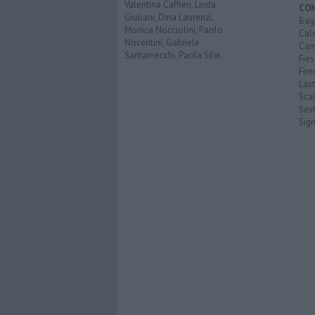
Valentina Caffieri, Linda
CO
Giuliani, Dina Laurenzi,
Bagn
Monica Nocciolini, Paolo
Cal
Nocentini, Gabriele
Cam
Santarnecchi, Paola Silvi.
Fies
Fire
Last
Scan
Sest
Sig