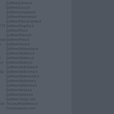
QuiNewsLivorno.it
QuiNewsLucca.it
QuiNewsLunigiana.it
QuiNewsMaremma.it
QuiNewsMassaCarrara.it
ATTE
QuiNewsMugello.it
QuiNewsPisa.it
QuiNewsPistoia.it
nari
QuiNewsPrato.it
a
QuiNewsSiena.it
QuiNewsValbisenzio.it
QuiNewsValdarno.it
i
QuiNewsValdelsa.it
o e
QuiNewsValdera.it
QuiNewsValdichiana.it
lla
QuiNewsValdicornia.it
QuiNewsValdinievole.it
QuiNewsValdisieve.it
QuiNewsValtiberina.it
QuiNewsVersilia.it
QuiNewsVolterra.it
QuiNewsTango.com
Don
ToscanaMediaNews.it
Fiorentinanews.com