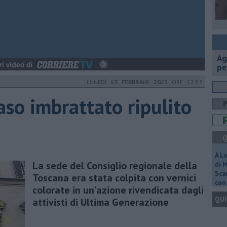
Ag
pe
LUNEDÌ
13 FEBBRAIO 2023
ORE 12:53
aso imbrattato ripulito
Q
A L
La sede del Consiglio regionale della
di 
Scar
Toscana era stata colpita con vernici
con 
colorate in un'azione rivendicata dagli
QUI
attivisti di Ultima Generazione