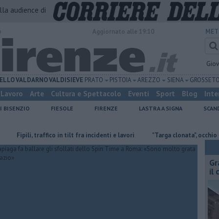
alla audience di
o
Aggiornato alle 19:10
MET
Gio
ELLO
VALDARNO
VALDISIEVE
PRATO
PISTOIA
AREZZO
SIENA
GROSSET
Lavoro
Arte
Cultura e Spettacolo
Eventi
Sport
Blog
Inte
I BISENZIO
FIESOLE
FIRENZE
LASTRA A SIGNA
SCAN
ili, traffico in tilt fra incidenti e lavori
"Targa clonata", occhio alla truff
Gr
il