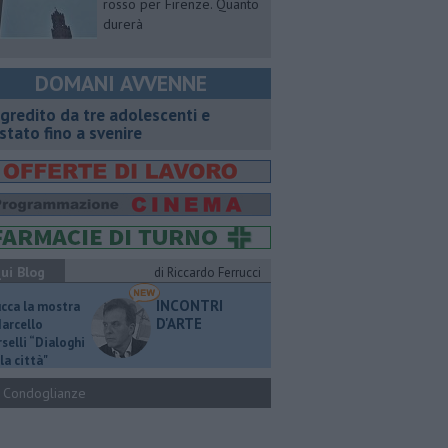
rosso per Firenze. Quanto
durerà
DOMANI AVVENNE
gredito da tre adolescenti e
stato fino a svenire
ui Blog
di Riccardo Ferrucci
INCONTRI
ucca la mostra
D'ARTE
Marcello
selli “Dialoghi
la città"
Condoglianze