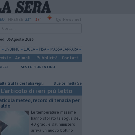
23°
37°
EO:
FIRENZE
QuiNews.net
vedì
06 Agosto 2026
O
LIVORNO
LUCCA
PISA
MASSA CARRARA
rviste
Animali
Pubblicità
Contatti
DICCI
SESTO FIORENTINO
a dei falsi vigili
Due ori nella Senna per Ginevra Taddeucci
Gratic
L'articolo di ieri più letto
aticola meteo, record di tenacia per
 caldo
Le temperature massime
hanno sforato la soglia del
40 gradi, e dal ministero
arriva un nuovo bollino