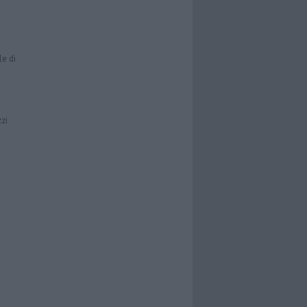
le di
zzi