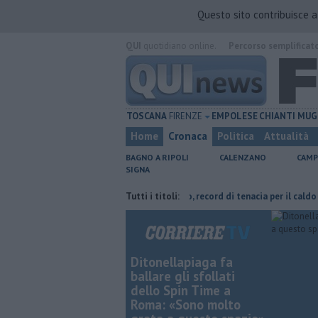
Questo sito contribuisce 
QUI
quotidiano online.
Percorso semplificat
TOSCANA
FIRENZE
EMPOLESE
CHIANTI
MUG
Home
Cronaca
Politica
Attualità
BAGNO A RIPOLI
CALENZANO
CAMP
SIGNA
nevra Taddeucci
Graticola meteo, record di tenacia per il caldo
Tutti i titoli:
Fip
Ditonellapiaga fa
ballare gli sfollati
dello Spin Time a
Roma: «Sono molto