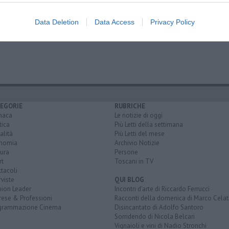
Data Deletion
Data Access
Privacy Policy
EGORIE
RUBRICHE
naca
Le notizie di oggi
tica
Più Letti della settimana
alità
Più Letti del mese
nomia
Archivio Notizie
ura
Persone
rt
Toscani in TV
tacoli
rviste
QUI BLOG
nion Leader
Incontri d'arte di Riccardo Ferrucci
rese & Professioni
Racconti della domenica di Marco Celat
grammazione Cinema
Disincantato di Adolfo Santoro
Sorridendo di Nicola Belcari
Vignaioli e vini di Nadio Stronchi