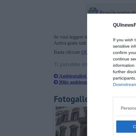
QUInewsFi
Se vuoi leggere le notizie principali della T
If you wish 
Arriva gratis tutti i giorni alle 20:00 dirett
sensitive in
Basta cliccare
QUI
confirm you
continue se
Ti potrebbe interessare anche:
information 
further disc
Ambientalisti imbrattano il Palazzo d
participants
Blitz ambientalista contro la sede del
Downstream 
Fotogallery
Persona