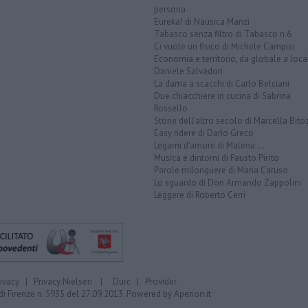
persona
Eureka! di Nausica Manzi
Tabasco senza filtro di Tabasco n.6
Ci vuole un fisico di Michele Campisi
Economia e territorio, da globale a loca
Daniele Salvadori
La dama a scacchi di Carlo Belciani
Due chiacchiere in cucina di Sabrina
Rossello
Storie dell'altro secolo di Marcella Bito
Easy ridere di Dario Greco
Legami d'amore di Malena ...
Musica e dintorni di Fausto Pirìto
Parole milonguere di Maria Caruso
Lo sguardo di Don Armando Zappolini
Leggere di Roberto Cerri
rivacy
|
Privacy Nielsen
|
Durc
|
Provider
di Firenze n. 5935 del 27.09.2013. Powered by
Aperion.it