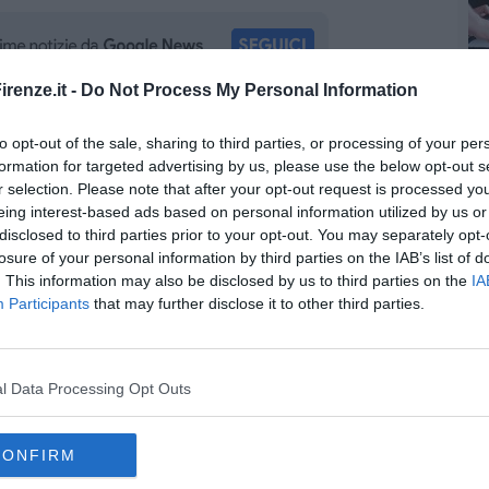
renze.it -
Do Not Process My Personal Information
oscana iscriviti alla
Newsletter QUInews - ToscanaMedia.
to opt-out of the sale, sharing to third parties, or processing of your per
amente nella tua casella di posta.
formation for targeted advertising by us, please use the below opt-out s
r selection. Please note that after your opt-out request is processed y
eing interest-based ads based on personal information utilized by us or
disclosed to third parties prior to your opt-out. You may separately opt-
losure of your personal information by third parties on the IAB’s list of
el Pegaso
. This information may also be disclosed by us to third parties on the
IA
 Mef
Participants
that may further disclose it to other third parties.
l Data Processing Opt Outs
CONFIRM