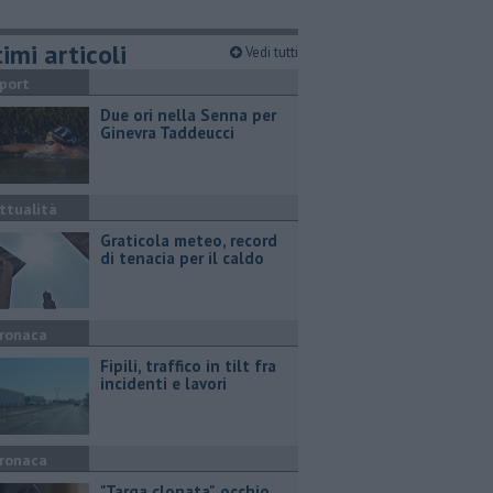
imi articoli
Vedi tutti
port
Due ori nella Senna per
Ginevra Taddeucci
ttualità
Graticola meteo, record
di tenacia per il caldo
ronaca
Fipili, traffico in tilt fra
incidenti e lavori
ronaca
"Targa clonata", occhio