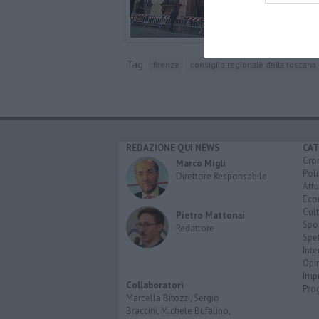
Tag
firenze
consiglio regionale della toscana
REDAZIONE QUI NEWS
CAT
Cro
Marco Migli
Poli
Direttore Responsabile
Attu
Eco
Cult
Pietro Mattonai
Spo
Redattore
Spet
Inte
Opi
Imp
Collaboratori
Pro
Marcella Bitozzi, Sergio
Braccini, Michele Bufalino,