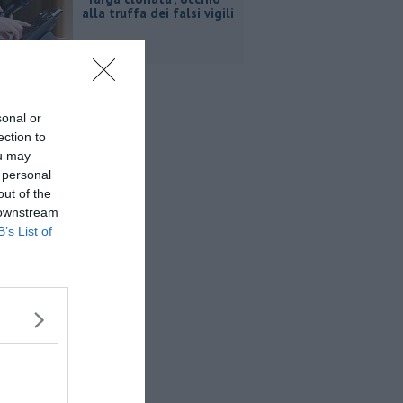
alla truffa dei falsi vigili
sonal or
ection to
ou may
 personal
out of the
 downstream
B’s List of