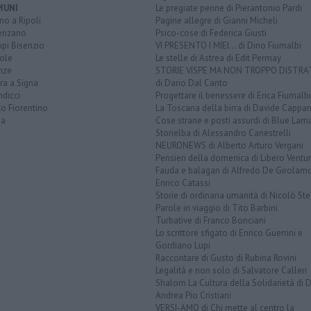
MUNI
Le pregiate penne di Pierantonio Pardi
o a Ripoli
Pagine allegre di Gianni Micheli
enzano
Psico-cose di Federica Giusti
pi Bisenzio
VI PRESENTO I MIEI... di Dino Fiumalbi
ole
Le stelle di Astrea di Edit Permay
nze
STORIE VISPE MA NON TROPPO DISTR
ra a Signa
di Dario Dal Canto
dicci
Progettare il benessere di Erica Fiumalbi
o Fiorentino
La Toscana della birra di Davide Cappan
na
Cose strane e posti assurdi di Blue Lam
Storielba di Alessandro Canestrelli
NEURONEWS di Alberto Arturo Vergani
Pensieri della domenica di Libero Ventur
Fauda e balagan di Alfredo De Girolam
Enrico Catassi
Storie di ordinaria umanità di Nicolò Ste
Parole in viaggio di Tito Barbini
Turbative di Franco Bonciani
Lo scrittore sfigato di Enrico Guerrini e
Gordiano Lupi
Raccontare di Gusto di Rubina Rovini
Legalità e non solo di Salvatore Calleri
Shalom La Cultura della Solidarietà di 
Andrea Pio Cristiani
VERSI-AMO di Chi mette al centro la