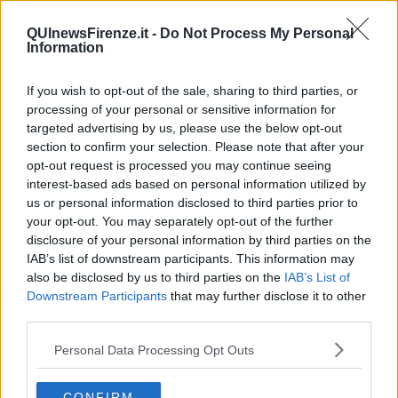
Cinematografici Italiani, è stato membro della giunta regionale e
nazionale del Gus (gruppo uffici stampa) e dell’Ucsi (Unione
QUInewsFirenze.it -
Do Not Process My Personal
Cattolica Stampa italiana).
Information
Importante anche il suo impegno amministrativo: è stato membro
della Commissione toponomastica e lapidi del Comune di Firenze,
If you wish to opt-out of the sale, sharing to third parties, or
membro del Comitato di Gestione per il Comune di Firenze del
processing of your personal or sensitive information for
Campo Rom dell’Olmatello del Consiglio di Quartiere 5, ma anche
targeted advertising by us, please use the below opt-out
segretario provinciale fiorentino dell’Associazione Nazionale
section to confirm your selection. Please note that after your
Artiglieri d’Italia.
opt-out request is processed you may continue seeing
interest-based ads based on personal information utilized by
Tra gli ultimi incarichi, quello di ufficiale di stato civile per la
us or personal information disclosed to third parties prior to
celebrazione di matrimoni in Palazzo Vecchio.
your opt-out. You may separately opt-out of the further
Da sempre è stato particolarmente attento alla storia di Firenze e ai
disclosure of your personal information by third parties on the
suoi avvenimenti più importanti, nonché ai grandi nomi del teatro
IAB’s list of downstream participants. This information may
come Dory Cei e alle più importanti produzioni teatrali come
also be disclosed by us to third parties on the
IAB’s List of
“L’Acqua cheta”.
Downstream Participants
that may further disclose it to other
Appassionato di musica, è stato membro della giuria dello Zecchino
third parties.
d’Oro, Festival a cui ha dedicato un evento e un libro. Per anni è
stato direttore artistico del Festival nazionale del cinema, teatro e
Personal Data Processing Opt Outs
televisione di Villa Basilica, presentando le serate di gala
dell’evento.
CONFIRM