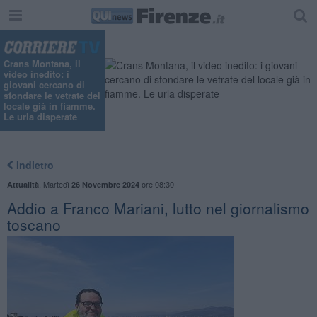
"
Crans Montana, il
video inedito: i
giovani cercano di
sfondare le vetrate del
locale già in fiamme.
Le urla disperate
Indietro
,
Martedì
ore 08:30
Attualità
26 Novembre 2024
Addio a Franco Mariani, lutto nel giornalismo
toscano