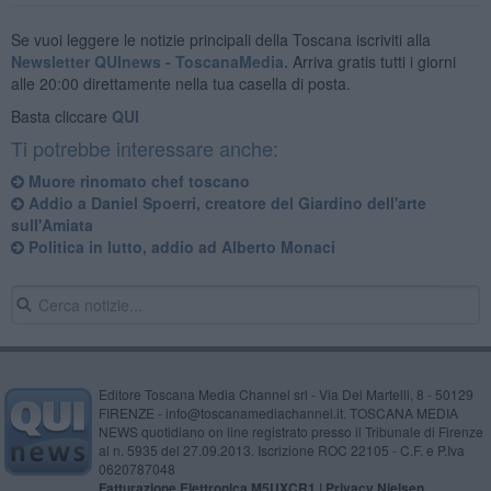
Se vuoi leggere le notizie principali della Toscana iscriviti alla
Newsletter QUInews - ToscanaMedia.
Arriva gratis tutti i giorni
alle 20:00 direttamente nella tua casella di posta.
Basta cliccare
QUI
Ti potrebbe interessare anche:
Muore rinomato chef toscano
Addio a Daniel Spoerri, creatore del Giardino dell'arte
sull'Amiata
Politica in lutto, addio ad Alberto Monaci
Editore Toscana Media Channel srl - Via Dei Martelli, 8 - 50129
FIRENZE - info@toscanamediachannel.it. TOSCANA MEDIA
NEWS quotidiano on line registrato presso il Tribunale di Firenze
al n. 5935 del 27.09.2013. Iscrizione ROC 22105 - C.F. e P.Iva
0620787048
Fatturazione Elettronica M5UXCR1 |
Privacy Nielsen