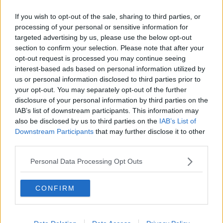
targa celebrativa e il Crest della Regione. Insieme a Giani anche il
sindaco di Bagno a Ripoli
Francesco Pignotti
. La cerimonia si è
If you wish to opt-out of the sale, sharing to third parties, or
svolta alla presenza di numerosi sportivi e amici del podista.
processing of your personal or sensitive information for
targeted advertising by us, please use the below opt-out
section to confirm your selection. Please note that after your
opt-out request is processed you may continue seeing
“Ho estremamente piacere - afferma il presidente Eugenio Giani -
interest-based ads based on personal information utilized by
di conferire questo riconoscimento a Mario Gelli che con la
us or personal information disclosed to third parties prior to
competizione partrita stamattina avrà corso ben 50 edizioni su 51,
your opt-out. You may separately opt-out of the further
saltando solo la prima edizione. Marco Gelli – prosegue il
disclosure of your personal information by third parties on the
presidente Giani - ha portato a termine tutte le edizioni alle quali ha
IAB’s list of downstream participants. This information may
finora partecipato, percorrendo tutti i 100 Km che separano Firenze
also be disclosed by us to third parties on the
IAB’s List of
da Faenza, un autentico sportivo appassionato.”
Downstream Participants
that may further disclose it to other
"Un riconoscimento - afferma il sindaco Francesco Pignotti - ad una
third parties.
storia unica di passione, dedizione e fedeltà ai valori più sani dello
sport. Oltre ad essere un podista da record, Marco è una persona
Personal Data Processing Opt Outs
sempre molto presente nella vita della comunità, generoso,
partecipe, attento alla collettività. Un esempio per tanti appassionati
CONFIRM
di sport e in generale per le nuove generazioni".
Marco Gelli, podista per passione, nel corso della sua carriera
sportiva ha partecipato, tra le altre, anche alla
Quattro giorni di