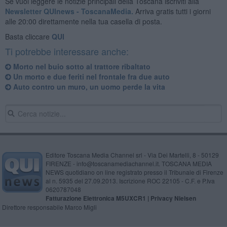
Se vuoi leggere le notizie principali della Toscana iscriviti alla
Newsletter QUInews - ToscanaMedia.
Arriva gratis tutti i giorni
alle 20:00 direttamente nella tua casella di posta.
Basta cliccare
QUI
Ti potrebbe interessare anche:
Morto nel buio sotto al trattore ribaltato
Un morto e due feriti nel frontale fra due auto
Auto contro un muro, un uomo perde la vita
Editore Toscana Media Channel srl - Via Dei Martelli, 8 - 50129
FIRENZE - info@toscanamediachannel.it. TOSCANA MEDIA
NEWS quotidiano on line registrato presso il Tribunale di Firenze
al n. 5935 del 27.09.2013. Iscrizione ROC 22105 - C.F. e P.Iva
0620787048
Fatturazione Elettronica M5UXCR1 |
Privacy Nielsen
Direttore responsabile Marco Migli