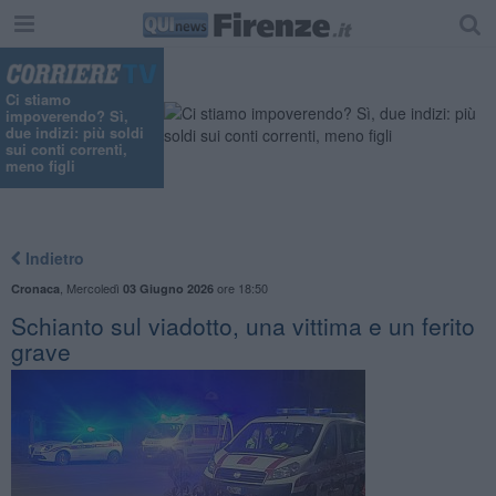
"
Ci stiamo
impoverendo? Sì,
due indizi: più soldi
sui conti correnti,
meno figli
Indietro
,
Mercoledì
ore 18:50
Cronaca
03 Giugno 2026
Schianto sul viadotto, una vittima e un ferito
grave