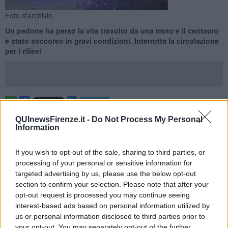
Foto d'archivio
Un pedone ha perso la vita travolto da una moto e il centauro
è stato soccorso in gravi condizioni. Interrotta la circolazione
per i rilievi
FIRENZE —
Un uomo che si trovava a percorrere a piedi il viadotto
QUInewsFirenze.it -
Do Not Process My Personal
dell'Indiano a Firenze è stato travolto da una moto ed è morto
Information
praticamente sul colpo. Il centauro è stato soccorso e portato in
ospedale in gravi condizioni.
If you wish to opt-out of the sale, sharing to third parties, or
L'incidente mortale è avvenuto intorno alle 4,30 all'altezza
processing of your personal or sensitive information for
dell'autovelox in direzione aeroporto. Sul viadotto in realtà non è
targeted advertising by us, please use the below opt-out
previsto il transito pedonale, tanto che la presenza del pedone era
section to confirm your selection. Please note that after your
appena stata segnalata un momento prima dell'impatto fatale.
opt-out request is processed you may continue seeing
interest-based ads based on personal information utilized by
us or personal information disclosed to third parties prior to
your opt-out. You may separately opt-out of the further