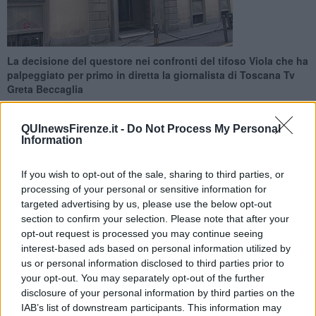
La decisione del questore nei confronti del tifoso Viola che ha
palpeggiato per primo in diretta la giornalista di Toscana Tv
Greta Beccaglia
QUInewsFirenze.it -
Do Not Process My Personal
Information
If you wish to opt-out of the sale, sharing to third parties, or
FIRENZE —
E' arrivata questa mattina la decisione del questore di
processing of your personal or sensitive information for
Firenze che ha emesso un Daspo di 3 anni, senza altre
targeted advertising by us, please use the below opt-out
prescrizioni, nei confronti del tifoso della Fiorentina di 45 anni che
section to confirm your selection. Please note that after your
ha palpeggiato la giornalista Greta Beccaglia durante una diretta tv
dall'esterno dello stadio di Empoli il 27 Novembre.
opt-out request is processed you may continue seeing
interest-based ads based on personal information utilized by
Tutta la scena è stata ripresa sia da una telecamera di Toscana Tv
us or personal information disclosed to third parties prior to
che da quelle di sorveglianza dell'impianto sportivo, circostanza che
your opt-out. You may separately opt-out of the further
ha agevolato l'identificazione del 45enne.
disclosure of your personal information by third parties on the
IAB’s list of downstream participants. This information may