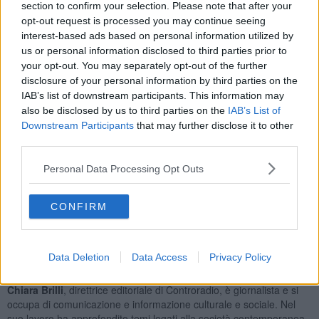
section to confirm your selection. Please note that after your
Giunge così al traguardo finale il ciclo di incontri promosso da
opt-out request is processed you may continue seeing
Cesvot
con il patrocinio di Regione Toscana e in collaborazione
interest-based ads based on personal information utilized by
con il Gabinetto Scientifico Letterario G. P. Vieusseux.
us or personal information disclosed to third parties prior to
your opt-out. You may separately opt-out of the further
La conclusione è affidata a un dialogo intenso e vitale tra
disclosure of your personal information by third parties on the
Iannacone e Brilli, dedicato al
potere del racconto
che nasce
IAB’s list of downstream participants. This information may
dall’ascolto profondo e diventa strumento di giustizia, empatia,
also be disclosed by us to third parties on the
IAB’s List of
amore e
resistenza civile
. Un giornalismo che abbandona le
Downstream Participants
that may further disclose it to other
redazioni per immergersi nelle storie invisibili, restituendo voce,
third parties.
dignità e senso.
I protagonisti
Personal Data Processing Opt Outs
Domenico Iannacone
, giornalista e autore televisivo per Rai 3, ha
CONFIRM
firmato inchieste e reportage di forte impatto sociale per programmi
iconici come
I dieci comandamenti
e
Che ci faccio qui
. La sua
attività si concentra sull’analisi delle trasformazioni dell’Italia
contemporanea, dando voce a realtà spesso dimenticate dal
Data Deletion
Data Access
Privacy Policy
dibattito pubblico: lavoro, diritti, marginalità e disagio sociale.
Chiara Brilli
, direttrice editoriale di Controradio, è giornalista e si
occupa di comunicazione e informazione culturale e sociale. Nel
suo lavoro ha approfondito temi legati alla società contemporanea,