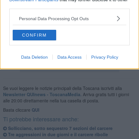
avrebbero agito nel momento del rientro dal cortile passeggi.
third parties.
Personal Data Processing Opt Outs
Secondo Oliviero i due non sarebbero nuovi a gesti del genere nei
confronti del personale carcerario, il che porta il rappresentante
CONFIRM
sindacale a chiederne il trasferimento in due diversi e distinti istituti
di pena.
Data Deletion
Data Access
Privacy Policy
Se vuoi leggere le notizie principali della Toscana iscriviti alla
Newsletter QUInews - ToscanaMedia.
Arriva gratis tutti i giorni
alle 20:00 direttamente nella tua casella di posta.
Basta cliccare
QUI
Ti potrebbe interessare anche:
Sollicciano, sotto sequestro 7 sezioni del carcere
Tre aggressioni in due giorni e il carcere ribolle