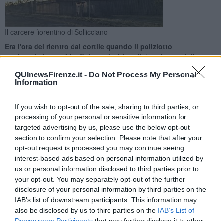
Il carcere fiorentino di Sollicciano
Era l'ora del rientro dal cortile quando il poliziotto
penitenziario sarebbe finito nel mirino di due detenuti: il
pugno, i soccorsi, l'ospedale
QUInewsFirenze.it -
Do Not Process My Personal
Information
If you wish to opt-out of the sale, sharing to third parties, or
processing of your personal or sensitive information for
targeted advertising by us, please use the below opt-out
FIRENZE —
E' ancora alta tensione in un carcere toscano, in
particolare in quello fiorentino di
Sollicciano le cui condizioni
section to confirm your selection. Please note that after your
sono da tempo al centro dell'attenzione
: nella giornata di ieri, il
opt-out request is processed you may continue seeing
sindacato autonomo di polizia penitenziaria (Sappe) ha reso noto
interest-based ads based on personal information utilized by
un nuovo episodio di violenza ai danni di uno degli agenti.
us or personal information disclosed to third parties prior to
Raggiunto da un pugno al volto, il poliziotto ha avuto bisogno di
your opt-out. You may separately opt-out of the further
recarsi in ospedale per le cure necessarie.
disclosure of your personal information by third parties on the
IAB’s list of downstream participants. This information may
Secondo la ricostruzione del segretario regionale Sappe Francesco
also be disclosed by us to third parties on the
IAB’s List of
Oliviero, i detenuti coinvolti nell'aggressione sarebbero due, e
Downstream Participants
that may further disclose it to other