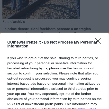
Foto d'archivio
Le prime ricostruzioni farebbero pensare a un tragico
investimento da parte di un treno in corsa. Pesanti
ripercussioni sul traffico ferroviario
QUInewsFirenze.it -
Do Not Process My Personal
Information
If you wish to opt-out of the sale, sharing to third parties, or
processing of your personal or sensitive information for
targeted advertising by us, please use the below opt-out
FIRENZE —
Il corpo di un uomo di 62 anni originario di Reggio
section to confirm your selection. Please note that after your
Calabria, probabilmente senza fissa dimora, è stato rinvenuto sul
opt-out request is processed you may continue seeing
far dell'alba di oggi lungo i binari nei pressi della stazione di Firenze
Statuto. Le indagini sono affidate alla polizia ferroviaria. Sono stati
interest-based ads based on personal information utilized by
avviati accertamenti per determinare le cause del decesso: le
us or personal information disclosed to third parties prior to
primissime ipotesi farebbero propendere per un tragico
your opt-out. You may separately opt-out of the further
investimento da parte di un treno in corsa.
disclosure of your personal information by third parties on the
IAB’s list of downstream participants. This information may
Importanti le ripercussioni sul traffico ferroviario nel nodo fiorentino