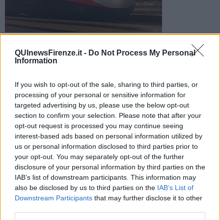
Foto d'archivio
Nottata difficile per chi era in viaggio sulla linea Av tra Firenze
QUInewsFirenze.it -
Do Not Process My Personal
Information
e Bologna, a causa di un guasto che ha fermato un convoglio
sulle rotaie
If you wish to opt-out of the sale, sharing to third parties, or
processing of your personal or sensitive information for
targeted advertising by us, please use the below opt-out
section to confirm your selection. Please note that after your
opt-out request is processed you may continue seeing
FIRENZE / BOLOGNA —
Ritardi fino a un'ora, in nottata, per i treni
interest-based ads based on personal information utilized by
dell'Alta velocità tra Firenze e Bologna in direzione del capoluogo
us or personal information disclosed to third parties prior to
emiliano. La causa è stata un guasto che ha bloccato un convoglio
your opt-out. You may separately opt-out of the further
sui binari in prossimità di San Pellegrino.
disclosure of your personal information by third parties on the
L'inconveniente tecnico si è manifestato poco dopo le 20 di ieri
IAB’s list of downstream participants. This information may
sera, e i ritardi sono maturati rapidamente quantificati prima in 40
also be disclosed by us to third parties on the
IAB’s List of
minuti e poi in un'ora.
Downstream Participants
that may further disclose it to other
third parties.