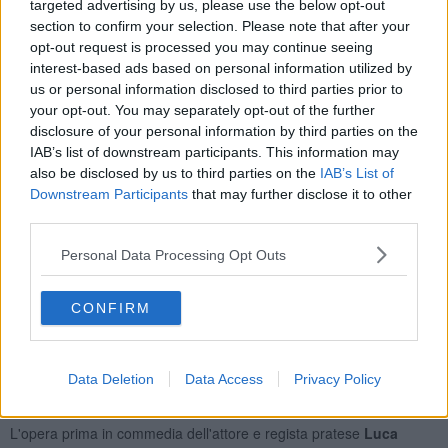
targeted advertising by us, please use the below opt-out
I torrioni medievali di
Magliano in Toscana
sono protagonisti nel
section to confirm your selection. Please note that after your
documentario
La bellezza dell’Italia minuta
, prodotto da The Skill
opt-out request is processed you may continue seeing
Group e che verrà presentato giovedì 7 Settembre nel padiglione
interest-based ads based on personal information utilized by
della Regione Veneto. Nella stessa giornata verrà presentato
us or personal information disclosed to third parties prior to
invece il
cortometraggio "La Campanella"
, storia dell'istituto che
your opt-out. You may separately opt-out of the further
in Toscana, a
Buggiano
, accoglieva gli orfani dei vigili del fuoco.
disclosure of your personal information by third parties on the
IAB’s list of downstream participants. This information may
also be disclosed by us to third parties on the
IAB’s List of
Downstream Participants
that may further disclose it to other
Ancora un documentario arriva alla Mostra del Cinema di Venezia
third parties.
con la firma del regista fiorentino
Duccio Chiarini
: al centro la
figura di Italo Calvino nel centenario della nascita.
Personal Data Processing Opt Outs
Mette a segno una doppietta di presenze l'attrice fiorentina
Alba
Caterina Rohrwacher
, a Venezia coi film di Stéphane Brizé
Hors
CONFIRM
Saison
e
Finalmente l’Alba
di Saverio Costanzo.
Siena è alla Mostra del Cinema con
Francesca Inaudi
. L'attrice è
nel film della regista Leone d'Oro alla carriera 2023 Liliana Cavani,
Data Deletion
Data Access
Privacy Policy
un grande ritorno che col suo
L’ordine del tempo
si ispira al saggio
del fisico Carlo Rovelli.
L'opera prima in commedia dell'attore e regista pratese
Luca