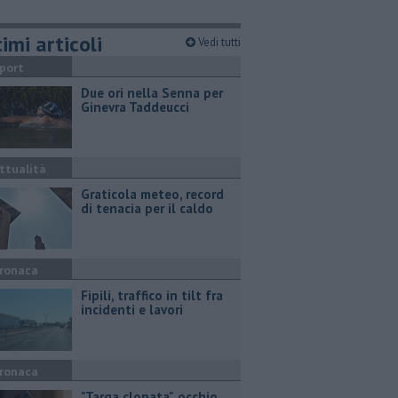
imi articoli
Vedi tutti
port
Due ori nella Senna per
Ginevra Taddeucci
ttualità
Graticola meteo, record
di tenacia per il caldo
ronaca
Fipili, traffico in tilt fra
incidenti e lavori
ronaca
"Targa clonata", occhio