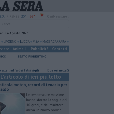
25°
38°
EO:
FIRENZE
QuiNews.net
vedì
06 Agosto 2026
O
LIVORNO
LUCCA
PISA
MASSA CARRARA
rviste
Animali
Pubblicità
Contatti
DICCI
SESTO FIORENTINO
fa dei falsi vigili
Due ori nella Senna per Ginevra Taddeucci
Grat
L'articolo di ieri più letto
aticola meteo, record di tenacia per
 caldo
Le temperature massime
hanno sforato la soglia del
40 gradi, e dal ministero
arriva un nuovo bollino