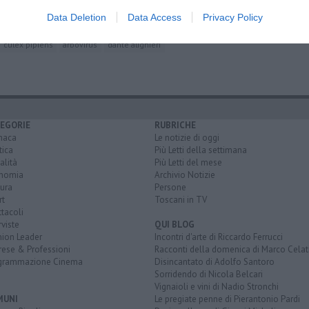
Data Deletion
Data Access
Privacy Policy
culex pipiens
arbovirus
dante alighieri
EGORIE
RUBRICHE
naca
Le notizie di oggi
tica
Più Letti della settimana
alità
Più Letti del mese
nomia
Archivio Notizie
ura
Persone
rt
Toscani in TV
tacoli
rviste
QUI BLOG
nion Leader
Incontri d'arte di Riccardo Ferrucci
rese & Professioni
Racconti della domenica di Marco Celat
grammazione Cinema
Disincantato di Adolfo Santoro
Sorridendo di Nicola Belcari
Vignaioli e vini di Nadio Stronchi
MUNI
Le pregiate penne di Pierantonio Pardi