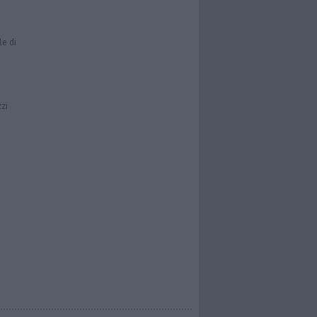
le di
zzi