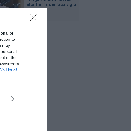
alla truffa dei falsi vigili
sonal or
ection to
ou may
 personal
out of the
 downstream
B’s List of