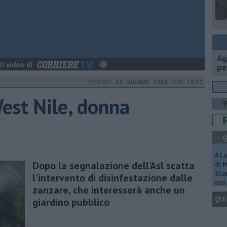
Ag
pe
VENERDÌ
12 GIUGNO 2026
ORE 18:27
est Nile, donna
Q
A L
Dopo la segnalazione dell'Asl scatta
di 
Scar
l'intervento di disinfestazione dalle
con 
zanzare, che interesserà anche un
QUI
giardino pubblico