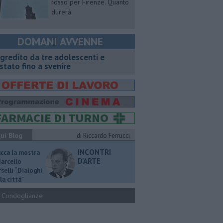
rosso per Firenze. Quanto
durerà
DOMANI AVVENNE
gredito da tre adolescenti e
stato fino a svenire
ui Blog
di Riccardo Ferrucci
INCONTRI
ucca la mostra
D'ARTE
Marcello
selli “Dialoghi
la città"
Condoglianze