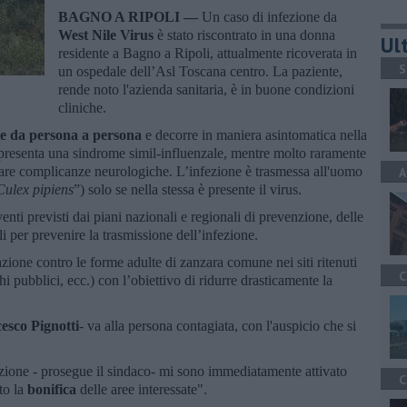
BAGNO A RIPOLI —
Un caso di infezione da
West Nile Virus
è stato riscontrato in una donna
Ult
residente a Bagno a Ripoli, attualmente ricoverata in
S
un ospedale dell’Asl Toscana centro. La paziente,
rende noto l'azienda sanitaria, è in buone condizioni
cliniche.
te da persona a persona
e decorre in maniera asintomatica nella
 presenta una sindrome simil-influenzale, mentre molto raramente
are complicanze neurologiche. L’infezione è trasmessa all'uomo
A
Culex pipiens
”) solo se nella stessa è presente il virus.
venti previsti dai piani nazionali e regionali di prevenzione, delle
i per prevenire la trasmissione dell’infezione.
tazione contro le forme adulte di zanzara comune nei siti ritenuti
C
chi pubblici, ecc.) con l’obiettivo di ridurre drasticamente la
esco Pignotti
- va alla persona contagiata, con l'auspicio che si
ezione - prosegue il sindaco- mi sono immediatamente attivato
C
to la
bonifica
delle aree interessate".