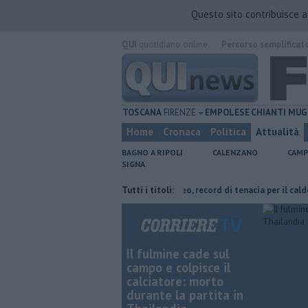
Questo sito contribuisce 
QUI
quotidiano online.
Percorso semplificat
TOSCANA
FIRENZE
EMPOLESE
CHIANTI
MUG
Home
Cronaca
Politica
Attualità
BAGNO A RIPOLI
CALENZANO
CAMP
SIGNA
inevra Taddeucci
Graticola meteo, record di tenacia per il caldo
Tutti i titoli:
F
Il fulmine cade sul
campo e colpisce il
calciatore: morto
durante la partita in