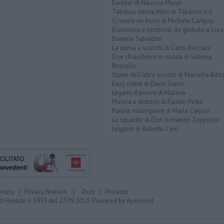
Eureka! di Nausica Manzi
Tabasco senza filtro di Tabasco n.6
Ci vuole un fisico di Michele Campisi
Economia e territorio, da globale a loca
Daniele Salvadori
La dama a scacchi di Carlo Belciani
Due chiacchiere in cucina di Sabrina
Rossello
Storie dell'altro secolo di Marcella Bito
Easy ridere di Dario Greco
Legami d'amore di Malena ...
Musica e dintorni di Fausto Pirìto
Parole milonguere di Maria Caruso
Lo sguardo di Don Armando Zappolini
Leggere di Roberto Cerri
rivacy
|
Privacy Nielsen
|
Durc
|
Provider
di Firenze n. 5935 del 27.09.2013. Powered by
Aperion.it