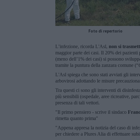
Foto di repertorio
L’infezione, ricorda L'Asl,
non si trasmet
maggior parte dei casi. Il 20% dei pazienti
(meno dell’1% dei casi) si possono svilupp
tramite la puntura della zanzara comune (“
L'Asl spiega che sono stati avviati gli inter
arbovirosi adottando le misure precauzional
Tra questi ci sono gli interventi di disinfes
più sensibili (ospedale, aree ricreative, par
presenza di tali vettori.
"Il primo pensiero - scrive il sindaco
Franc
rimetta quanto prima"
"Appena appresa la notizia del caso di inf
per chiedere a Plures Alia di effettuare subi