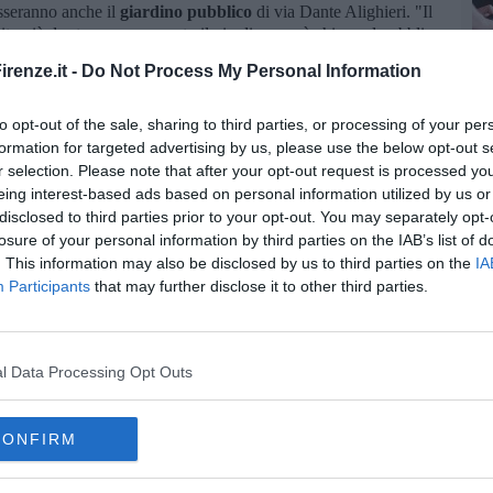
resseranno anche il
giardino pubblico
di via Dante Alighieri. "Il
ito già da stasera, per questo il giardino verrà chiuso al pubblico
renze.it -
Do Not Process My Personal Information
luse le aree private - aggiunge Pignotti- chiedo a tutti i
venire e rimuovere eventuali focolai larvali dai propri
to opt-out of the sale, sharing to third parties, or processing of your per
che tutti adottino misure per proteggersi e prevenire la puntura
formation for targeted advertising by us, please use the below opt-out s
esta preoccupazione, ma è importante che tutti facciano
r selection. Please note that after your opt-out request is processed y
i previste".
eing interest-based ads based on personal information utilized by us or
disclosed to third parties prior to your opt-out. You may separately opt-
losure of your personal information by third parties on the IAB’s list of
. This information may also be disclosed by us to third parties on the
IA
Participants
that may further disclose it to other third parties.
oscana iscriviti alla
Newsletter QUInews - ToscanaMedia.
amente nella tua casella di posta.
l Data Processing Opt Outs
CONFIRM
esco