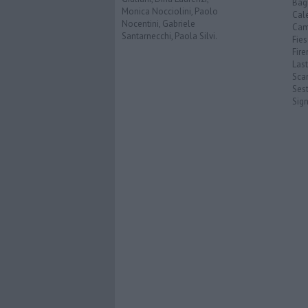
Bagn
Monica Nocciolini, Paolo
Cal
Nocentini, Gabriele
Cam
Santarnecchi, Paola Silvi.
Fies
Fire
Last
Scan
Sest
Sig