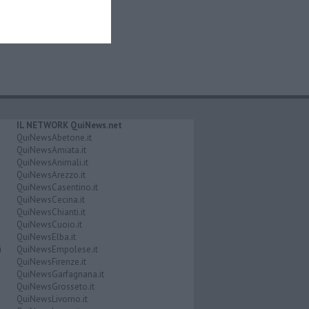
IL NETWORK QuiNews.net
QuiNewsAbetone.it
QuiNewsAmiata.it
QuiNewsAnimali.it
QuiNewsArezzo.it
QuiNewsCasentino.it
QuiNewsCecina.it
QuiNewsChianti.it
QuiNewsCuoio.it
QuiNewsElba.it
i
QuiNewsEmpolese.it
QuiNewsFirenze.it
QuiNewsGarfagnana.it
QuiNewsGrosseto.it
QuiNewsLivorno.it