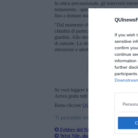
In ottica precauzionale, gli interventi inte
trattamento - spiega il sindaco - verrà esegu
fino a domani mattina".
QUInewsFi
"Dal momento che dal trattamento restano esc
cittadini di partecipare attivamente per pre
If you wish 
giardini. Allo stesso modo, è fondamentale 
sensitive in
di zanzare. La situazione al momento non d
confirm you
attenzione e adottino le misure precauzional
continue se
information 
further disc
participants
Downstream 
Se vuoi leggere le notizie principali della T
Arriva gratis tutti i giorni alle 20:00 dirett
Persona
Basta cliccare
QUI
Ti potrebbe interessare anche:
Febbre del Nilo, dimesso il turista ted
West Nile, due nuovi casi in Toscana