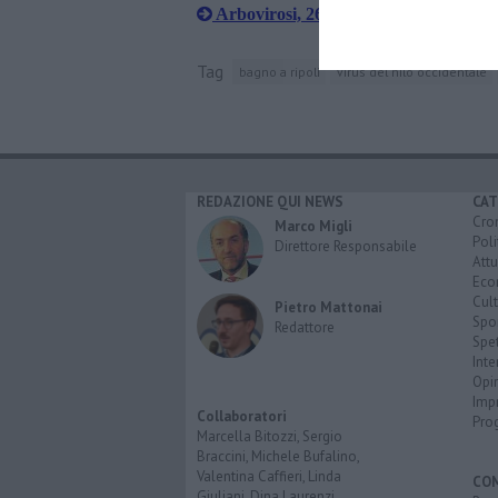
Arbovirosi, 26 casi da inizio anno
Tag
bagno a ripoli
virus del nilo occidentale
REDAZIONE QUI NEWS
CAT
Cro
Marco Migli
Poli
Direttore Responsabile
Attu
Eco
Cult
Pietro Mattonai
Spo
Redattore
Spet
Inte
Opi
Imp
Collaboratori
Pro
Marcella Bitozzi, Sergio
Braccini, Michele Bufalino,
Valentina Caffieri, Linda
CO
Giuliani, Dina Laurenzi,