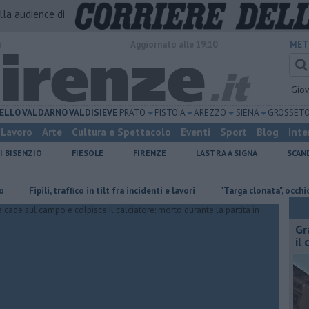
alla audience di
o
Aggiornato alle 19:10
MET
Gio
ELLO
VALDARNO
VALDISIEVE
PRATO
PISTOIA
AREZZO
SIENA
GROSSET
Lavoro
Arte
Cultura e Spettacolo
Eventi
Sport
Blog
Inte
I BISENZIO
FIESOLE
FIRENZE
LASTRA A SIGNA
SCAN
ipili, traffico in tilt fra incidenti e lavori
"Targa clonata", occhio alla truf
Gr
il