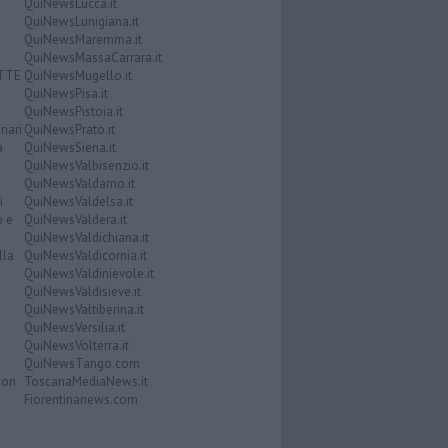
QuiNewsLucca.it
QuiNewsLunigiana.it
QuiNewsMaremma.it
QuiNewsMassaCarrara.it
ATTE
QuiNewsMugello.it
QuiNewsPisa.it
QuiNewsPistoia.it
nari
QuiNewsPrato.it
a
QuiNewsSiena.it
QuiNewsValbisenzio.it
QuiNewsValdarno.it
i
QuiNewsValdelsa.it
o e
QuiNewsValdera.it
QuiNewsValdichiana.it
lla
QuiNewsValdicornia.it
QuiNewsValdinievole.it
QuiNewsValdisieve.it
QuiNewsValtiberina.it
QuiNewsVersilia.it
QuiNewsVolterra.it
QuiNewsTango.com
Don
ToscanaMediaNews.it
Fiorentinanews.com