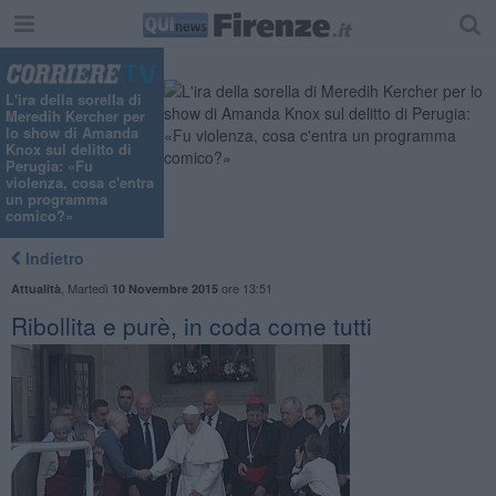
"
L'ira della sorella di
Meredih Kercher per
lo show di Amanda
Knox sul delitto di
Perugia: «Fu
violenza, cosa c'entra
un programma
comico?»
Indietro
,
Martedì
ore 13:51
Attualità
10 Novembre 2015
Ribollita e purè, in coda come tutti