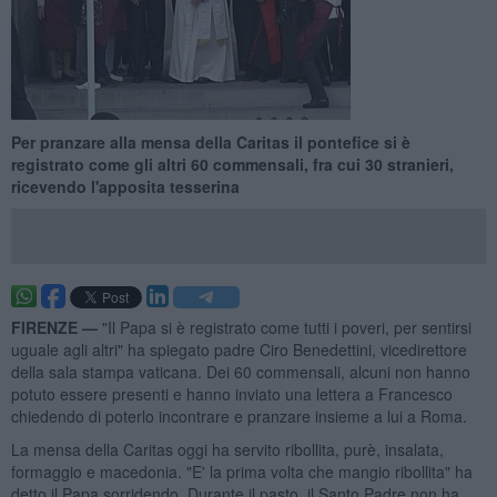
Per pranzare alla mensa della Caritas il pontefice si è
registrato come gli altri 60 commensali, fra cui 30 stranieri,
ricevendo l'apposita tesserina
FIRENZE —
"Il Papa si è registrato come tutti i poveri, per sentirsi
uguale agli altri" ha spiegato padre Ciro Benedettini, vicedirettore
della sala stampa vaticana. Dei 60 commensali, alcuni non hanno
potuto essere presenti e hanno inviato una lettera a Francesco
chiedendo di poterlo incontrare e pranzare insieme a lui a Roma.
La mensa della Caritas oggi ha servito ribollita, purè, insalata,
formaggio e macedonia. "E' la prima volta che mangio ribollita" ha
detto il Papa sorridendo. Durante il pasto, il Santo Padre non ha