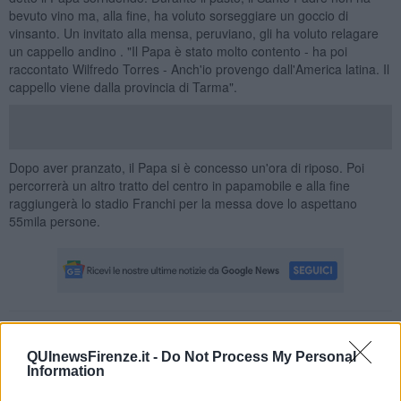
bevuto vino ma, alla fine, ha voluto sorseggiare un goccio di
vinsanto. Un invitato alla mensa, peruviano, gli ha voluto relagare
un cappello andino . "Il Papa è stato molto contento - ha poi
raccontato Wilfredo Torres - Anch'io provengo dall'America latina. Il
cappello viene dalla provincia di Tarma".
Dopo aver pranzato, il Papa si è concesso un'ora di riposo. Poi
percorrerà un altro tratto del centro in papamobile e alla fine
raggiungerà lo stadio Franchi per la messa dove lo aspettano
55mila persone.
Se vuoi leggere le notizie principali della Toscana iscriviti alla
Newsletter QUInews - ToscanaMedia.
Arriva gratis tutti i giorni
QUInewsFirenze.it -
Do Not Process My Personal
Information
alle 20:00 direttamente nella tua casella di posta.
Basta cliccare
QUI