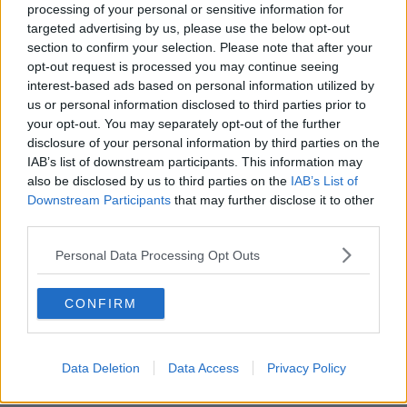
processing of your personal or sensitive information for
stazione di testa di Santa Maria Novella, dimezzando così i tempi di
targeted advertising by us, please use the below opt-out
percorrenza nello snodo ferroviario di Firenze e liberando preziosi
section to confirm your selection. Please note that after your
binari di superficie per i treni regionali.
opt-out request is processed you may continue seeing
Lo ha confermato il governatore Eugenio Giani a margine di un
interest-based ads based on personal information utilized by
evento. "E' una settimana importante che
rimarrà nella storia
us or personal information disclosed to third parties prior to
perchè è la prima volta che viene fatto un percorso sotterraneo di 7
your opt-out. You may separately opt-out of the further
chilometri sotto Firenze - ha dichiarato Giani -
disclosure of your personal information by third parties on the
Contemporaneamente proseguirà la costruzione della stazione
IAB’s list of downstream participants. This information may
Foster che avrà parcheggi, spazi verdi, interconnessioni con la
also be disclosed by us to third parties on the
IAB’s List of
tramvia e con il people mover che porterà a Santa Maria Novella, e
Downstream Participants
that may further disclose it to other
cambierà il volto urbanistico di Firenze
perchè sposterà il
third parties.
baricentro della città un chilometro verso nord ovest, verso
quell'area che si è sviluppata con il Palazzo di Giustizia, con le 3
Personal Data Processing Opt Outs
facoltà universitarie, con il centro direzionale e di servizi in
prossimità dell'autostrada".
CONFIRM
Giani ha spiegato per mercoledì 26 la fresa inizierà le rotazioni
Data Deletion
Data Access
Privacy Policy
scavando nel terreno per circa mezzo metro. Poi, dopo alcune
verifiche di funzionamento, inizierà lo scavo di circa 10 metri e il