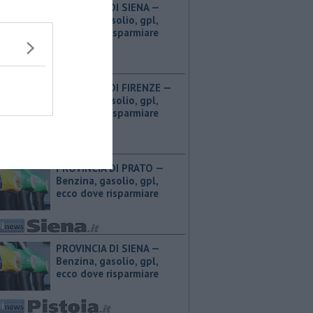
PROVINCIA DI SIENA — ​
Benzina, gasolio, gpl,
ecco dove risparmiare
PROVINCIA DI FIRENZE — ​
Benzina, gasolio, gpl,
ecco dove risparmiare
PROVINCIA DI PRATO — ​
Benzina, gasolio, gpl,
ecco dove risparmiare
PROVINCIA DI SIENA — ​
Benzina, gasolio, gpl,
ecco dove risparmiare