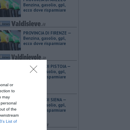
Benzina, gasolio, gpl,
ecco dove risparmiare
PROVINCIA DI FIRENZE — ​
Benzina, gasolio, gpl,
ecco dove risparmiare
PROVINCIA DI PISTOIA — ​
Benzina, gasolio, gpl,
ecco dove risparmiare
sonal or
ection to
ou may
PROVINCIA DI SIENA — ​
 personal
Benzina, gasolio, gpl,
out of the
ecco dove risparmiare
 downstream
B’s List of