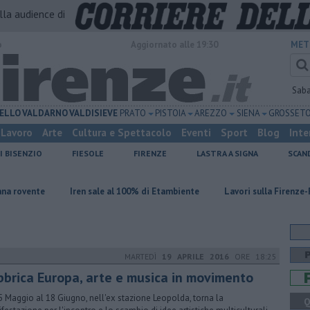
alla audience di
o
Aggiornato alle 19:30
MET
Sab
ELLO
VALDARNO
VALDISIEVE
PRATO
PISTOIA
AREZZO
SIENA
GROSSET
Lavoro
Arte
Cultura e Spettacolo
Eventi
Sport
Blog
Inte
I BISENZIO
FIESOLE
FIRENZE
LASTRA A SIGNA
SCAN
Iren sale al 100% di Etambiente
Lavori sulla Firenze-Roma, i tren
MARTEDÌ
19 APRILE 2016
ORE 18:25
bbrica Europa, arte e musica in movimento
5 Maggio al 18 Giugno, nell'ex stazione Leopolda, torna la
Q