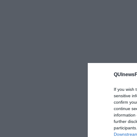
QUInewsFi
If you wish 
sensitive in
confirm you
continue se
information 
further disc
participants
Downstream 