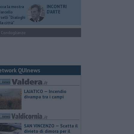
INCONTRI
ucca la mostra
D'ARTE
Marcello
selli “Dialoghi
la città"
Condoglianze
etwork QUInews
LAJATICO — Incendio
divampa tra i campi
SAN VINCENZO — Scatta il
divieto di dimora per il