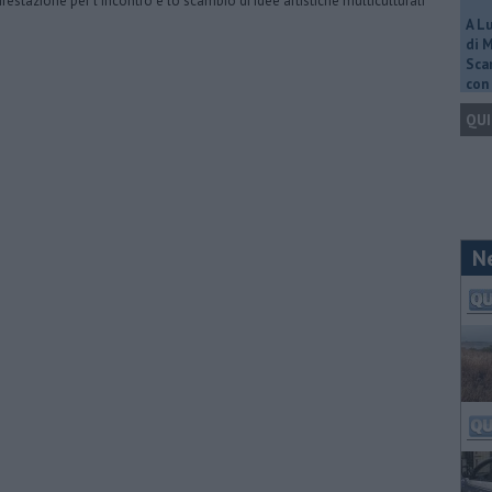
festazione per l'incontro e lo scambio di idee artistiche multiculturali
A L
di 
Scar
con 
QUI
N