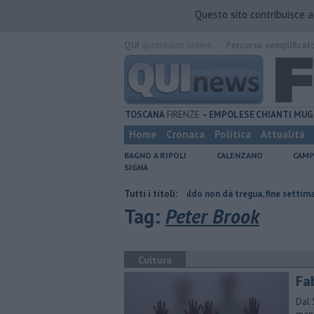
Questo sito contribuisce 
QUI
quotidiano online.
Percorso semplificat
TOSCANA
FIRENZE
EMPOLESE
CHIANTI
MUG
Home
Cronaca
Politica
Attualità
BAGNO A RIPOLI
CALENZANO
CAMP
SIGNA
l tetto collassa
Il grande caldo non dà tregua, fine settimana rovente
Tutti i titoli:
Tag:
Peter Brook
Cultura
Fa
Dal 