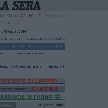
25°
36°
EO:
FIRENZE
QuiNews.net
ato
08 Agosto 2026
O
LIVORNO
LUCCA
PISA
MASSA CARRARA
rviste
Animali
Pubblicità
Contatti
DICCI
SESTO FIORENTINO
i cambiano orario
Incendio devasta un capannone, parte del tetto colla
ui Blog
di Riccardo Ferrucci