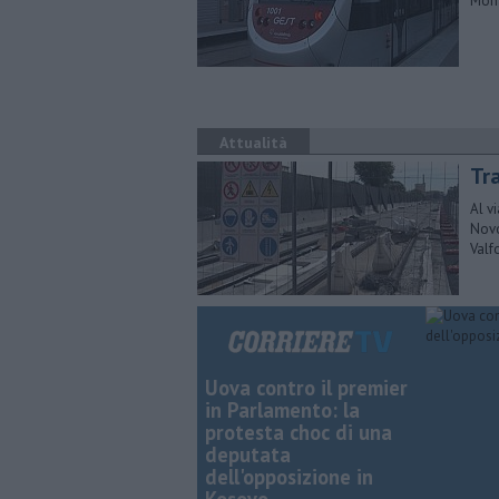
Mona
Attualità
Tra
Al v
Novo
Valf
Uova contro il premier
in Parlamento: la
protesta choc di una
deputata
dell'opposizione in