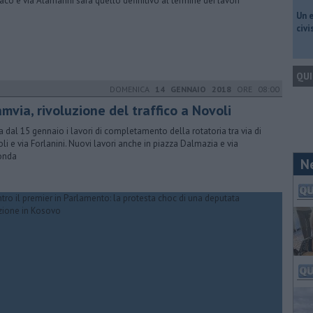
co e via Alamanni sarà quello definitivo al termine dei lavori
​Un 
civ
QUI
DOMENICA
14 GENNAIO 2018
ORE 08:00
mvia, rivoluzione del traffico a Novoli
ia dal 15 gennaio i lavori di completamento della rotatoria tra via di
li e via Forlanini. Nuovi lavori anche in piazza Dalmazia e via
onda
N