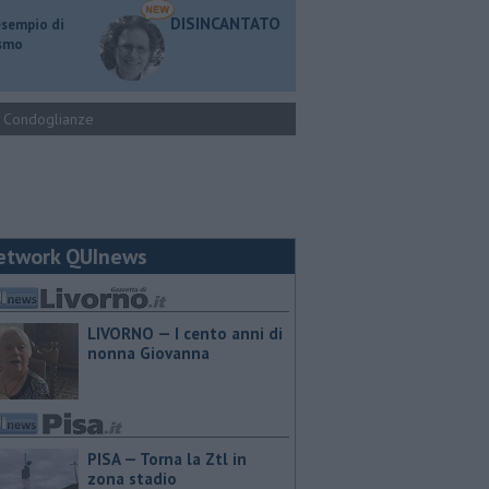
DISINCANTATO
esempio di
ismo
Condoglianze
etwork QUInews
LIVORNO — I cento anni di
nonna Giovanna
PISA — Torna la Ztl in
zona stadio