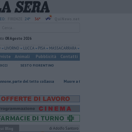
24°
36°
EO:
FIRENZE
QuiNews.net
ato
08 Agosto 2026
O
LIVORNO
LUCCA
PISA
MASSA CARRARA
rviste
Animali
Pubblicità
Contatti
DICCI
SESTO FIORENTINO
 del tetto collassa
Muore a 61 anni in un incidente sul lavoro
Per 
ui Blog
di Adolfo Santoro