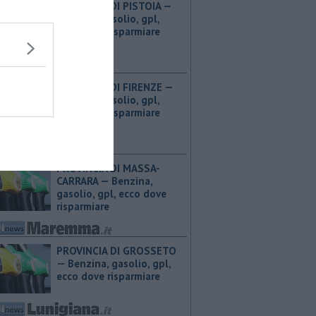
PROVINCIA DI PISTOIA — ​
Benzina, gasolio, gpl,
ecco dove risparmiare
PROVINCIA DI FIRENZE — ​
Benzina, gasolio, gpl,
ecco dove risparmiare
PROVINCIA DI MASSA-
CARRARA — ​Benzina,
gasolio, gpl, ecco dove
risparmiare
PROVINCIA DI GROSSETO
— ​Benzina, gasolio, gpl,
ecco dove risparmiare