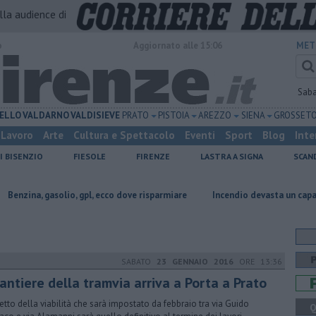
alla audience di
o
Aggiornato alle 15:06
MET
Sab
ELLO
VALDARNO
VALDISIEVE
PRATO
PISTOIA
AREZZO
SIENA
GROSSET
Lavoro
Arte
Cultura e Spettacolo
Eventi
Sport
Blog
Inte
I BISENZIO
FIESOLE
FIRENZE
LASTRA A SIGNA
SCAN
gasolio, gpl, ecco dove risparmiare
Incendio devasta un capannone, parte
SABATO
23 GENNAIO 2016
ORE 13:36
 cantiere della tramvia arriva a Porta a Prato
setto della viabilità che sarà impostato da febbraio tra via Guido
Q