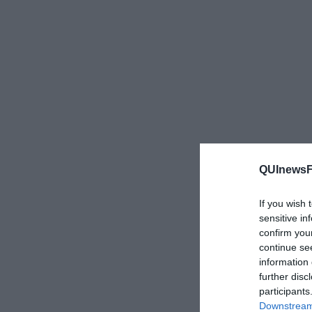
QUInewsFi
If you wish 
sensitive in
confirm you
continue se
information 
further disc
participants
Downstream 