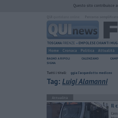
Questo sito contribuisce 
QUI
quotidiano online.
Percorso semplificat
TOSCANA
FIRENZE
EMPOLESE
CHIANTI
MUG
Home
Cronaca
Politica
Attualità
BAGNO A RIPOLI
CALENZANO
CAMP
SIGNA
ro
Per captare l'acqua danneggia l'acquedotto mediceo
Tutti i titoli:
​Benzina, 
Tag:
Luigi Alamanni
Attualità
​Il
L'as