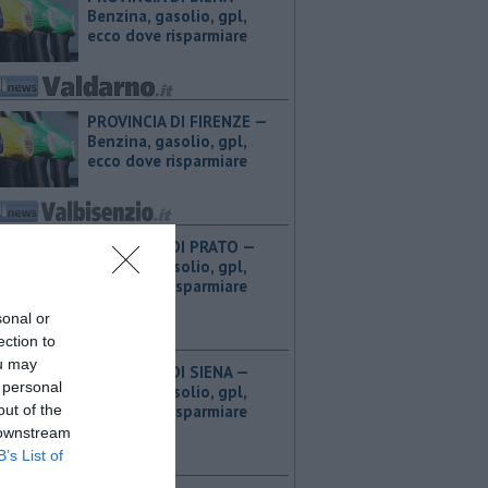
Benzina, gasolio, gpl,
ecco dove risparmiare
PROVINCIA DI FIRENZE — ​
Benzina, gasolio, gpl,
ecco dove risparmiare
PROVINCIA DI PRATO — ​
Benzina, gasolio, gpl,
ecco dove risparmiare
sonal or
ection to
ou may
PROVINCIA DI SIENA — ​
 personal
Benzina, gasolio, gpl,
out of the
ecco dove risparmiare
 downstream
B’s List of