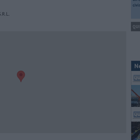
civ
.R.L.
QUI
N