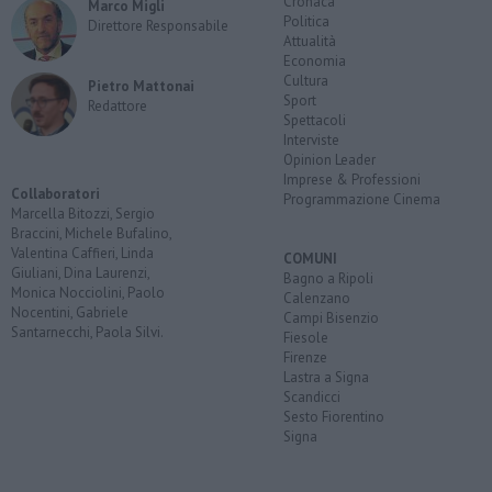
Cronaca
Marco Migli
Politica
Direttore Responsabile
Attualità
Economia
Cultura
Pietro Mattonai
Sport
Redattore
Spettacoli
Interviste
Opinion Leader
Imprese & Professioni
Collaboratori
Programmazione Cinema
Marcella Bitozzi, Sergio
Braccini, Michele Bufalino,
Valentina Caffieri, Linda
COMUNI
Giuliani, Dina Laurenzi,
Bagno a Ripoli
Monica Nocciolini, Paolo
Calenzano
Nocentini, Gabriele
Campi Bisenzio
Santarnecchi, Paola Silvi.
Fiesole
Firenze
Lastra a Signa
Scandicci
Sesto Fiorentino
Signa