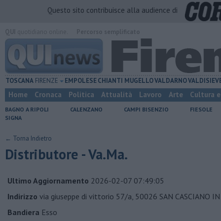
Questo sito contribuisce alla audience di
QUI
quotidiano online.
Percorso semplificato
TOSCANA
FIRENZE
EMPOLESE
CHIANTI
MUGELLO
VALDARNO
VALDISIEV
Home
Cronaca
Politica
Attualità
Lavoro
Arte
Cultura 
BAGNO A RIPOLI
CALENZANO
CAMPI BISENZIO
FIESOLE
SIGNA
← Torna Indietro
Distributore - Va.Ma.
Ultimo Aggiornamento
2026-02-07 07:49:05
Indirizzo
via giuseppe di vittorio 57/a, 50026 SAN CASCIANO IN
Bandiera
Esso