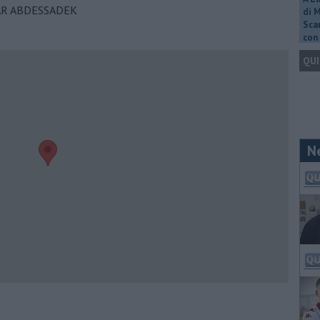
BAR ABDESSADEK
di 
Scar
con 
QUI
N