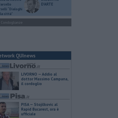
D'ARTE
Marcello
selli “Dialoghi
la città"
Condoglianze
etwork QUInews
LIVORNO — Addio al
dottor Massimo Campana,
il cordoglio
PISA — Stojilkovic al
Rapid Bucarest, ora è
ufficiale