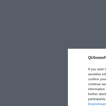
QUInewsFi
If you wish 
sensitive in
confirm you
continue se
information 
further disc
participants
Downstream 