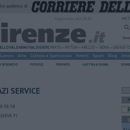
alla audience di
o
Aggiornato alle 18:45
MET
Vene
ELLO
VALDARNO
VALDISIEVE
PRATO
PISTOIA
AREZZO
SIENA
GROSSET
Lavoro
Arte
Cultura e Spettacolo
Eventi
Sport
Blog
Inte
I BISENZIO
FIESOLE
FIRENZE
LASTRA A SIGNA
SCAN
AZI SERVICE
0:38:58
SIEVE FI
Q
A L