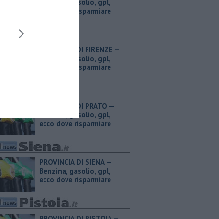
Benzina, gasolio, gpl,
ecco dove risparmiare
PROVINCIA DI FIRENZE — ​
Benzina, gasolio, gpl,
ecco dove risparmiare
PROVINCIA DI PRATO — ​
Benzina, gasolio, gpl,
ecco dove risparmiare
PROVINCIA DI SIENA — ​
Benzina, gasolio, gpl,
ecco dove risparmiare
PROVINCIA DI PISTOIA — ​