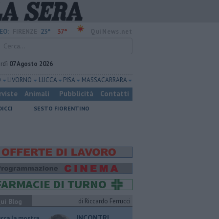
23°
37°
EO:
FIRENZE
QuiNews.net
rdì
07 Agosto 2026
O
LIVORNO
LUCCA
PISA
MASSA CARRARA
rviste
Animali
Pubblicità
Contatti
DICCI
SESTO FIORENTINO
ui Blog
di Riccardo Ferrucci
INCONTRI
ucca la mostra