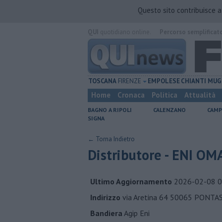
Questo sito contribuisce 
QUI
quotidiano online.
Percorso semplificat
TOSCANA
FIRENZE
EMPOLESE
CHIANTI
MUG
Home
Cronaca
Politica
Attualità
BAGNO A RIPOLI
CALENZANO
CAMP
SIGNA
← Torna Indietro
Distributore - ENI OM
Ultimo Aggiornamento
2026-02-08 0
Indirizzo
via Aretina 64 50065 PONTAS
Bandiera
Agip Eni