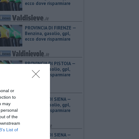
ecco dove risparmiare
PROVINCIA DI FIRENZE — ​
Benzina, gasolio, gpl,
ecco dove risparmiare
PROVINCIA DI PISTOIA — ​
Benzina, gasolio, gpl,
ecco dove risparmiare
sonal or
ection to
PROVINCIA DI SIENA — ​
ou may
Benzina, gasolio, gpl,
ecco dove risparmiare
 personal
out of the
 downstream
B’s List of
PROVINCIA DI SIENA — ​