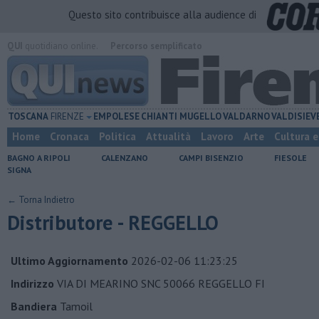
Questo sito contribuisce alla audience di
QUI
quotidiano online.
Percorso semplificato
TOSCANA
FIRENZE
EMPOLESE
CHIANTI
MUGELLO
VALDARNO
VALDISIEV
Home
Cronaca
Politica
Attualità
Lavoro
Arte
Cultura 
BAGNO A RIPOLI
CALENZANO
CAMPI BISENZIO
FIESOLE
SIGNA
← Torna Indietro
Distributore - REGGELLO
Ultimo Aggiornamento
2026-02-06 11:23:25
Indirizzo
VIA DI MEARINO SNC 50066 REGGELLO FI
Bandiera
Tamoil