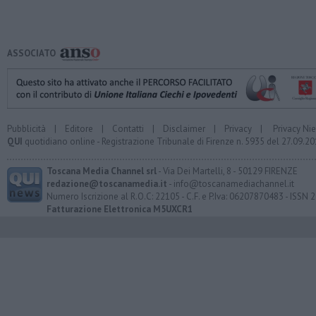
ASSOCIATO
Pubblicità
|
Editore
|
Contatti
|
Disclaimer
|
Privacy
|
Privacy Ni
QUI
quotidiano online - Registrazione Tribunale di Firenze n. 5935 del 27.09.
Toscana Media Channel srl
- Via Dei Martelli, 8 - 50129 FIRENZE
redazione@toscanamedia.it
- info@toscanamediachannel.it
Numero Iscrizione al R.O.C: 22105 - C.F. e P.Iva: 06207870483 - ISSN
Fatturazione Elettronica M5UXCR1