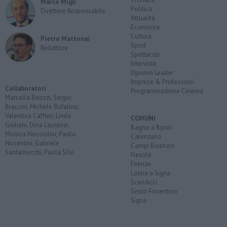
Marco Migli
Politica
Direttore Responsabile
Attualità
Economia
Cultura
Pietro Mattonai
Sport
Redattore
Spettacoli
Interviste
Opinion Leader
Imprese & Professioni
Collaboratori
Programmazione Cinema
Marcella Bitozzi, Sergio
Braccini, Michele Bufalino,
Valentina Caffieri, Linda
COMUNI
Giuliani, Dina Laurenzi,
Bagno a Ripoli
Monica Nocciolini, Paolo
Calenzano
Nocentini, Gabriele
Campi Bisenzio
Santarnecchi, Paola Silvi.
Fiesole
Firenze
Lastra a Signa
Scandicci
Sesto Fiorentino
Signa