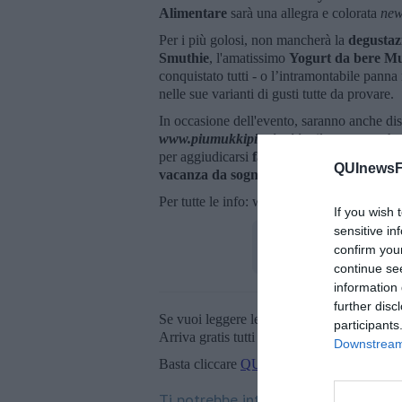
Alimentare
sarà una allegra e colorata
new
Per i più golosi, non mancherà la
degustaz
Smuthie
, l'amatissimo
Yogurt da bere Mu
conquistato tutti - o l’intramontabile panna
nelle sue varianti di gusti tutte da provare.
In occasione dell'evento, saranno anche dist
www.piumukkipiuvinci.it
-
il concorso che
per aggiudicarsi
fantastici premi
, e partec
QUInewsFi
vacanza da sogno
.
Per tutte le info: www.mukki.it
If you wish 
sensitive in
confirm you
continue se
information 
further disc
Se vuoi leggere le notizie principali della T
participants
Arriva gratis tutti i giorni alle 20:00 dirett
Downstream 
Basta cliccare
QUI
Ti potrebbe interessare anche: