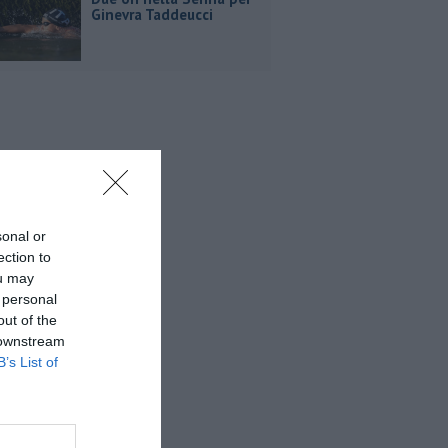
Ginevra Taddeucci
sonal or
ection to
ou may
 personal
out of the
 downstream
B’s List of