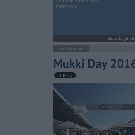
difficile della mia
carriera»
Info Aziende
Mukki Day 2016