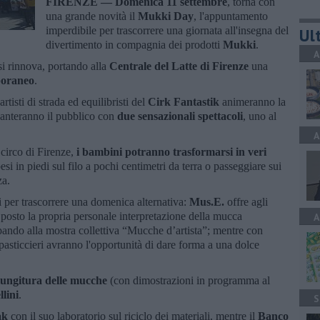
FIRENZE —
Domenica 11 settembre
, torna con
una grande novità il
Mukki Day
, l'appuntamento
imperdibile per trascorrere una giornata all'insegna del
Ult
divertimento in compagnia dei prodotti
Mukki
.
A
si rinnova, portando alla
Centrale del Latte di Firenze
una
oraneo
.
rtisti di strada ed equilibristi del
Cirk Fantastik
animeranno la
incanteranno il pubblico con
due sensazionali spettacoli
, uno al
A
i circo di Firenze,
i bambini potranno trasformarsi in veri
si in piedi sul filo a pochi centimetri da terra o passeggiare sui
za.
 per trascorrere una domenica alternativa:
Mus.E.
offre agli
ul posto la propria personale interpretazione della mucca
A
cipando alla mostra collettiva “Mucche d’artista”; mentre con
i pasticcieri avranno l'opportunità di dare forma a una dolce
ungitura delle mucche
(con dimostrazioni in programma al
llini
.
S
ak
con il suo laboratorio sul riciclo dei materiali, mentre il
Banco