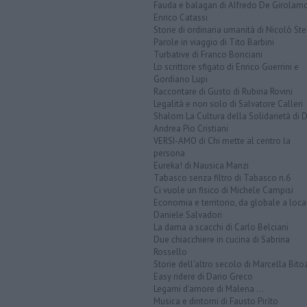
Fauda e balagan di Alfredo De Girolam
Enrico Catassi
Storie di ordinaria umanità di Nicolò Ste
Parole in viaggio di Tito Barbini
Turbative di Franco Bonciani
Lo scrittore sfigato di Enrico Guerrini e
Gordiano Lupi
Raccontare di Gusto di Rubina Rovini
Legalità e non solo di Salvatore Calleri
Shalom La Cultura della Solidarietà di 
Andrea Pio Cristiani
VERSI-AMO di Chi mette al centro la
persona
Eureka! di Nausica Manzi
Tabasco senza filtro di Tabasco n.6
Ci vuole un fisico di Michele Campisi
Economia e territorio, da globale a loca
Daniele Salvadori
La dama a scacchi di Carlo Belciani
Due chiacchiere in cucina di Sabrina
Rossello
Storie dell'altro secolo di Marcella Bito
Easy ridere di Dario Greco
Legami d'amore di Malena ...
Musica e dintorni di Fausto Pirìto