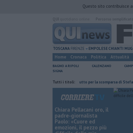
Questo sito contribuisce 
QUI
quotidiano online.
Percorso semplificat
TOSCANA
FIRENZE
EMPOLESE
CHIANTI
MUG
Home
Cronaca
Politica
Attualità
BAGNO A RIPOLI
CALENZANO
CAMP
SIGNA
x deposito Eni
Giornalismo in lutto per la scomparsa di Stefano Marcel
Tutti i titoli:
Chiara Pellacani oro, il
padre-giornalista
Paolo: «Cuore ed
emozioni, il pezzo più