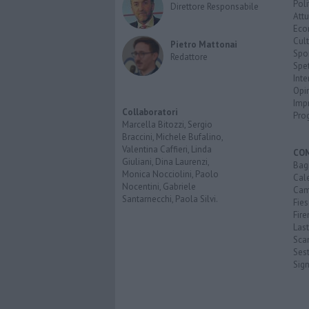
Poli
Direttore Responsabile
Attu
Eco
Cult
Pietro Mattonai
Spo
Redattore
Spet
Inte
Opi
Imp
Collaboratori
Pro
Marcella Bitozzi, Sergio
Braccini, Michele Bufalino,
Valentina Caffieri, Linda
CO
Giuliani, Dina Laurenzi,
Bagn
Monica Nocciolini, Paolo
Cal
Nocentini, Gabriele
Cam
Santarnecchi, Paola Silvi.
Fies
Fire
Last
Scan
Sest
Sig