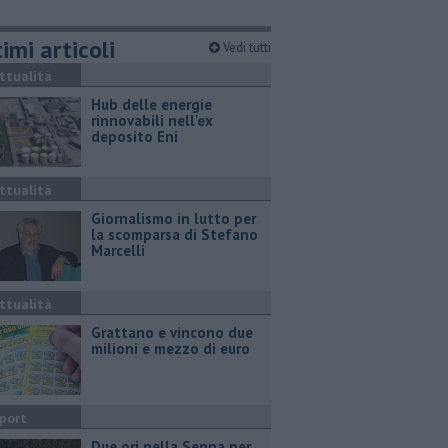
imi articoli
Vedi tutti
ttualità
Hub delle energie
rinnovabili nell'ex
deposito Eni
ttualità
Giornalismo in lutto per
la scomparsa di Stefano
Marcelli
ttualità
Grattano e vincono due
milioni e mezzo di euro
port
Due ori nella Senna per