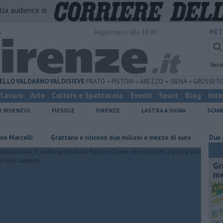
alla audience di
o
Aggiornato alle 18:45
MET
Vene
ELLO
VALDARNO
VALDISIEVE
PRATO
PISTOIA
AREZZO
SIENA
GROSSET
Lavoro
Arte
Cultura e Spettacolo
Eventi
Sport
Blog
Inte
I BISENZIO
FIESOLE
FIRENZE
LASTRA A SIGNA
SCAN
li
Grattano e vincono due milioni e mezzo di euro
Due ori nella 
Gr
me