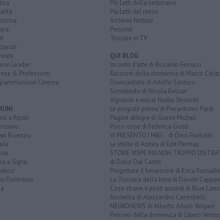
tica
Più Letti della settimana
alità
Più Letti del mese
nomia
Archivio Notizie
ura
Persone
rt
Toscani in TV
tacoli
rviste
QUI BLOG
nion Leader
Incontri d'arte di Riccardo Ferrucci
rese & Professioni
Racconti della domenica di Marco Celat
grammazione Cinema
Disincantato di Adolfo Santoro
Sorridendo di Nicola Belcari
Vignaioli e vini di Nadio Stronchi
MUNI
Le pregiate penne di Pierantonio Pardi
o a Ripoli
Pagine allegre di Gianni Micheli
enzano
Psico-cose di Federica Giusti
pi Bisenzio
VI PRESENTO I MIEI... di Dino Fiumalbi
ole
Le stelle di Astrea di Edit Permay
nze
STORIE VISPE MA NON TROPPO DISTR
ra a Signa
di Dario Dal Canto
dicci
Progettare il benessere di Erica Fiumalbi
o Fiorentino
La Toscana della birra di Davide Cappan
na
Cose strane e posti assurdi di Blue Lam
Storielba di Alessandro Canestrelli
NEURONEWS di Alberto Arturo Vergani
Pensieri della domenica di Libero Ventur