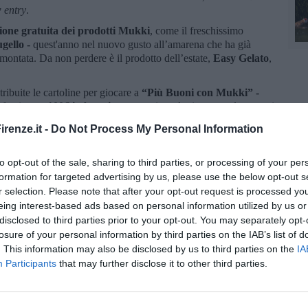
 entry
.
ione gratuita dei prodotti Mukki
, come il freschissimo
gello -
quest'anno nel nuovo gusto all’amarena che ha già
 montata. Da non perdere è il prodotto dell’estate,
Easy Gelato
,
ribuite le cartoline per giocare a
“Più Buoni con Mukki” -
 fa vincere
100€ in buoni sconto
sui prodotti, accumulare punti
ipare alla
maxi estrazione finale
: un buono da
€ 2.000
per una
renze.it -
Do Not Process My Personal Information
to opt-out of the sale, sharing to third parties, or processing of your per
formation for targeted advertising by us, please use the below opt-out s
r selection. Please note that after your opt-out request is processed y
eing interest-based ads based on personal information utilized by us or
disclosed to third parties prior to your opt-out. You may separately opt-
losure of your personal information by third parties on the IAB’s list of
oscana iscriviti alla
Newsletter QUInews - ToscanaMedia.
. This information may also be disclosed by us to third parties on the
IA
amente nella tua casella di posta.
Participants
that may further disclose it to other third parties.