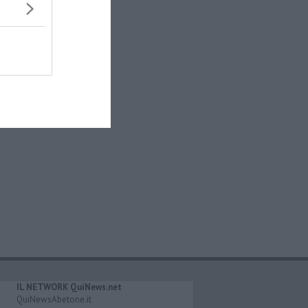
IL NETWORK QuiNews.net
QuiNewsAbetone.it