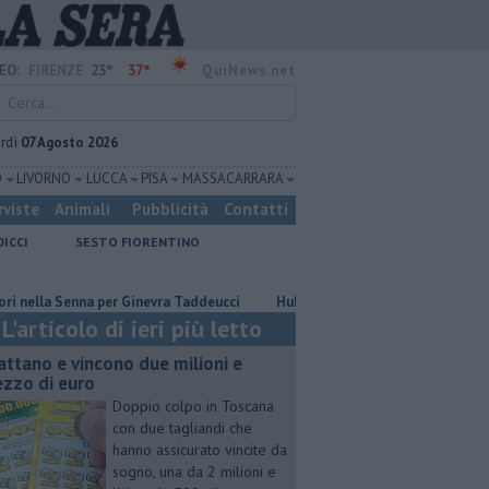
23°
37°
EO:
FIRENZE
QuiNews.net
rdì
07 Agosto 2026
O
LIVORNO
LUCCA
PISA
MASSA CARRARA
rviste
Animali
Pubblicità
Contatti
DICCI
SESTO FIORENTINO
Senna per Ginevra Taddeucci
Hub delle energie rinnovabili nell'ex depos
L'articolo di ieri più letto
attano e vincono due milioni e
zzo di euro
Doppio colpo in Toscana
con due tagliandi che
hanno assicurato vincite da
sogno, una da 2 milioni e