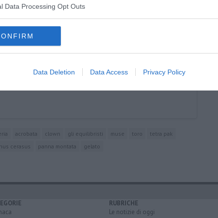
l Data Processing Opt Outs
CONFIRM
Data Deletion
Data Access
Privacy Policy
eria
acrobata
clown
gli equilibristi
muse
toro
tetra pak
nus cerasus
panna montata
gelato
EGORIE
RUBRICHE
naca
Le notizie di oggi