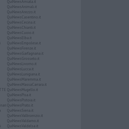
QuiNewsAmiata.it
QuiNewsAnimali.it
QuiNewsArezzo.it
QuiNewsCasentino.it
QuiNewsCecina.it
QuiNewsChianti.it
QuiNewsCuoio.it
QuiNewsElba.it
i
QuiNewsEmpolese.it
QuiNewsFirenze.it
QuiNewsGarfagnana.it
QuiNewsGrosseto.it
QuiNewsLivorno.it
QuiNewsLucca.it
QuiNewsLunigiana.it
QuiNewsMaremma.it
QuiNewsMassaCarrara.it
ATTE
QuiNewsMugello.it
QuiNewsPisa.it
QuiNewsPistoia.it
nari
QuiNewsPrato.it
a
QuiNewsSiena.it
QuiNewsValbisenzio.it
QuiNewsValdarno.it
i
QuiNewsValdelsa.it