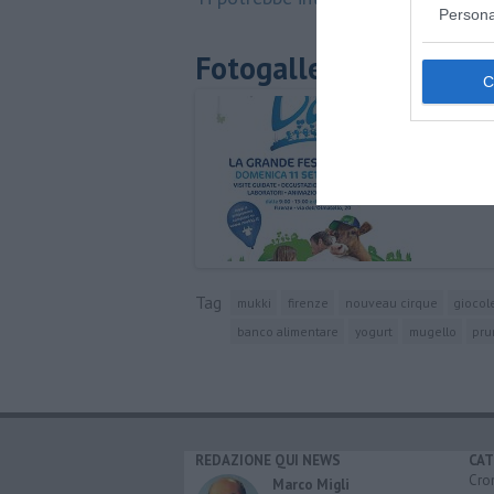
Persona
Fotogallery
Tag
mukki
firenze
nouveau cirque
giocol
banco alimentare
yogurt
mugello
pru
REDAZIONE QUI NEWS
CAT
Cro
Marco Migli