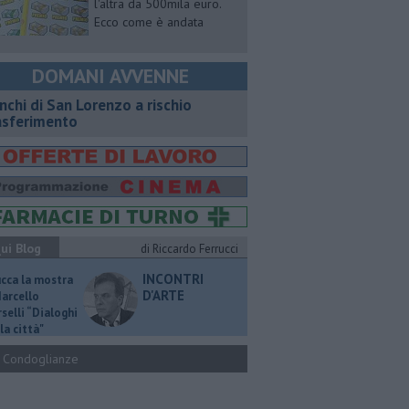
l'altra da 500mila euro.
Ecco come è andata
DOMANI AVVENNE
nchi di San Lorenzo a rischio
asferimento
ui Blog
di Riccardo Ferrucci
INCONTRI
ucca la mostra
D'ARTE
Marcello
selli “Dialoghi
la città"
Condoglianze