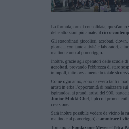
La formula, ormai consolidata, quest'anno 
delle attrazioni più amate:
il circo
contemp
Gli straordinari giocolieri, acrobati, clown, a
giornata con tante attività e laboratori, e 
mattino e uno al pomeriggio.
Inoltre, grazie agli operatori delle scuole d
acrobati
, provando l'ebbrezza di stare sospe
trampoli, tutto ovviamente in totale sicurez
Come ogni anno, sono davvero tanti i modi
artisti in erba l’opportunità di realizzare s
ispirandosi ai grandi artisti del 900, parte
Junior Mukki Chef
, i piccoli promettent
creazione.
Sarà inoltre possibile vedere da vicino la
m
mattino e al pomeriggio) e
ammirare i vite
Tornano la
Fondazione Meyer
e
Tetra P