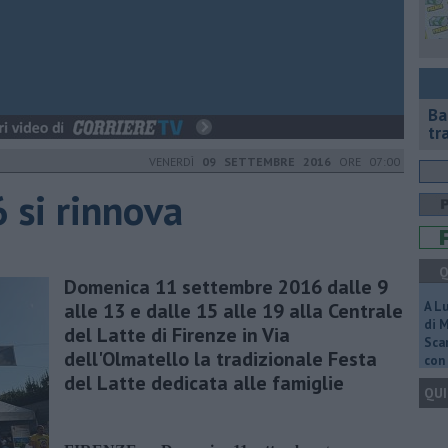
Ba
tr
VENERDÌ
09 SETTEMBRE 2016
ORE 07:00
 si rinnova
Q
Domenica 11 settembre 2016 dalle 9
alle 13 e dalle 15 alle 19 alla Centrale
A L
di 
del Latte di Firenze in Via
Scar
dell'Olmatello la tradizionale Festa
con 
del Latte dedicata alle famiglie
QUI