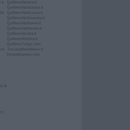
o e
QuiNewsValdera.it
QuiNewsValdichiana.it
lla
QuiNewsValdicornia.it
QuiNewsValdinievole.it
QuiNewsValdisieve.it
QuiNewsValtiberina.it
QuiNewsVersilia.it
QuiNewsVolterra.it
QuiNewsTango.com
Don
ToscanaMediaNews.it
Fiorentinanews.com
le di
zzi