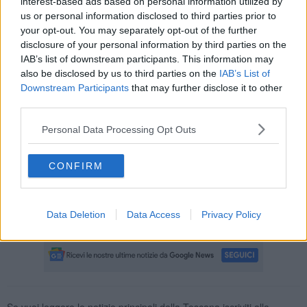
interest-based ads based on personal information utilized by
us or personal information disclosed to third parties prior to
your opt-out. You may separately opt-out of the further
disclosure of your personal information by third parties on the
“La scuola deve parlare lo stesso linguaggio dei ragazzi, nativi
IAB’s list of downstream participants. This information may
digitali, e a Sesto Fiorentino stiamo consolidando il processo di
also be disclosed by us to third parties on the
IAB’s List of
trasformazione tecnologica – ha detto il sindaco di Sesto
Sara
Downstream Participants
that may further disclose it to other
Biagiotti
– Qui la scuola 2.0 è una realtà, grazie al lavoro
third parties.
congiunto di istituzioni, personale docente e soprattutto delle
famiglie che sono il primo fondamentale supporto nella crescita dei
Personal Data Processing Opt Outs
nostri ragazzi”.
Alla presentazione della piattaforma hanno partecipato anche
CONFIRM
l’assessore all'educazione
Sara Martini,
il dirigente scolastico
Anna Bergamo
, la dirigente Ufficio regionale scolastico
Rosa De
Pasquale
, la presidente del consiglio d’istituto
Paola Fantappiè
e il
Data Deletion
Data Access
Privacy Policy
vicepreside
Pierpaolo Infante.
Se vuoi leggere le notizie principali della Toscana iscriviti alla