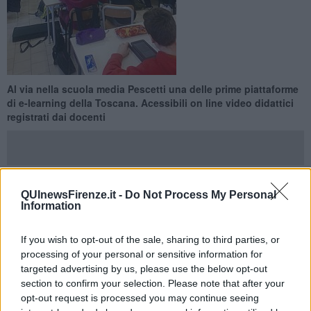
Al via nella scuola media Pescetti una delle prime piattaforme
di e-learning della Toscana. Acessibili on line video didattici
registrati dai docenti
QUInewsFirenze.it -
Do Not Process My Personal
SESTO FIORENTINO —
I video didattici riguardano tutta la
Information
programmazione del
primo anno di scuola media, per tutte le
materie.
Gli insegnanti hanno predisposto anche
slide e mappe
If you wish to opt-out of the sale, sharing to third parties, or
concettuali
. E per i ragazzi con diabilità o difficoltà di
processing of your personal or sensitive information for
apprendimento ci sono le versioni solo audio o con i sottotitoli.
targeted advertising by us, please use the below opt-out
Al momento sono coinvolte le 8 prime classi dell'istituto, per un
section to confirm your selection. Please note that after your
totale di 224 ragazzi. Ognuno di loro può accedere sul portale della
opt-out request is processed you may continue seeing
scuola semplicemente digitando la propria password.