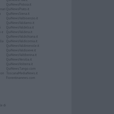
QuiNewsPistoia.it
nari
QuiNewsPrato.it
a
QuiNewsSiena.it
QuiNewsValbisenzio.it
QuiNewsValdarno.it
i
QuiNewsValdelsa.it
o e
QuiNewsValdera.it
QuiNewsValdichiana.it
lla
QuiNewsValdicornia.it
QuiNewsValdinievole.it
QuiNewsValdisieve.it
QuiNewsValtiberina.it
QuiNewsVersilia.it
QuiNewsVolterra.it
QuiNewsTango.com
Don
ToscanaMediaNews.it
Fiorentinanews.com
le di