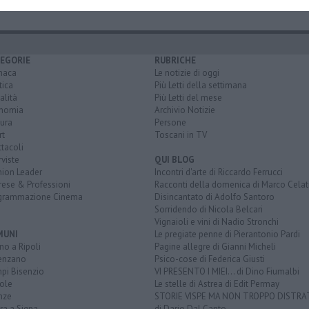
EGORIE
RUBRICHE
naca
Le notizie di oggi
tica
Più Letti della settimana
alità
Più Letti del mese
nomia
Archivio Notizie
ura
Persone
rt
Toscani in TV
tacoli
rviste
QUI BLOG
nion Leader
Incontri d'arte di Riccardo Ferrucci
rese & Professioni
Racconti della domenica di Marco Celat
grammazione Cinema
Disincantato di Adolfo Santoro
Sorridendo di Nicola Belcari
Vignaioli e vini di Nadio Stronchi
MUNI
Le pregiate penne di Pierantonio Pardi
o a Ripoli
Pagine allegre di Gianni Micheli
enzano
Psico-cose di Federica Giusti
pi Bisenzio
VI PRESENTO I MIEI... di Dino Fiumalbi
ole
Le stelle di Astrea di Edit Permay
nze
STORIE VISPE MA NON TROPPO DISTR
ra a Signa
di Dario Dal Canto