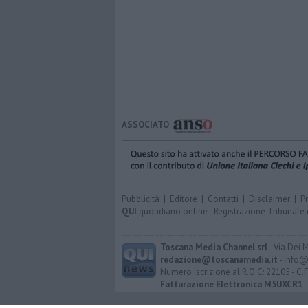
ASSOCIATO
Pubblicità
|
Editore
|
Contatti
|
Disclaimer
|
P
QUI
quotidiano online - Registrazione Tribunale 
Toscana Media Channel srl
- Via Dei 
redazione@toscanamedia.it
- info@
Numero Iscrizione al R.O.C: 22105 - C.
Fatturazione Elettronica M5UXCR1