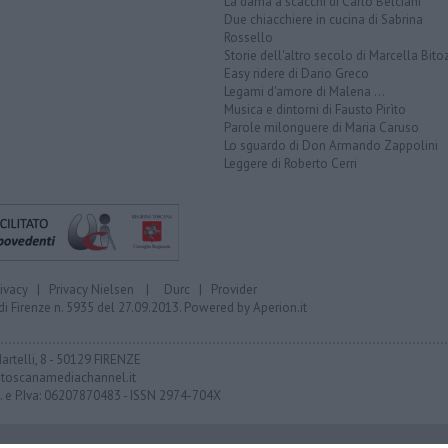
La dama a scacchi di Carlo Belciani
Due chiacchiere in cucina di Sabrina
Rossello
Storie dell'altro secolo di Marcella Bito
Easy ridere di Dario Greco
Legami d'amore di Malena ...
Musica e dintorni di Fausto Pirìto
Parole milonguere di Maria Caruso
Lo sguardo di Don Armando Zappolini
Leggere di Roberto Cerri
rivacy
|
Privacy Nielsen
|
Durc
|
Provider
di Firenze n. 5935 del 27.09.2013. Powered by
Aperion.it
Martelli, 8 - 50129 FIRENZE
toscanamediachannel.it
F. e P.Iva: 06207870483 - ISSN 2974-704X