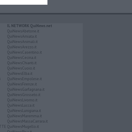
IL NETWORK QuiNews.net
QuiNewsAbetone.it
QuiNewsAmiata.it
QuiNewsAnimali.it
QuiNewsArezzo.it
QuiNewsCasentino.it
QuiNewsCecina.it
QuiNewsChianti.it
QuiNewsCuoio.it
QuiNewsElba.it
i
QuiNewsEmpolese.it
QuiNewsFirenze.it
QuiNewsGarfagnana.it
QuiNewsGrosseto.it
QuiNewsLivorno.it
QuiNewsLucca.it
QuiNewsLunigiana.it
QuiNewsMaremma.it
QuiNewsMassaCarrara.it
ATTE
QuiNewsMugello.it
QuiNewsPisa.it