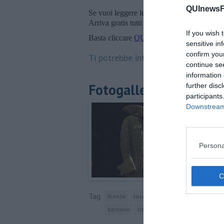
QUInewsFi
Se vuoi leggere le notizie principali della T
Arriva gratis tutti i giorni alle 20:00 dirett
If you wish 
Basta cliccare
QUI
sensitive in
confirm you
Ti potrebbe interessare anche:
continue se
information 
Fotogallery
further disc
participants
Downstream 
Persona
Tag
firenze
toscana
fondazione cerratelli
baritono
bohémien
giacomo puccini