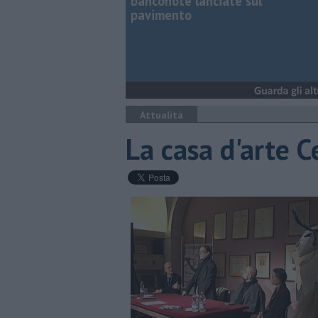
banconote lanciate sul
pavimento
Attualità
La casa d'arte C