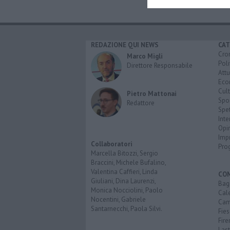
REDAZIONE QUI NEWS
CAT
Cro
Marco Migli
Poli
Direttore Responsabile
Attu
Eco
Cult
Pietro Mattonai
Spo
Redattore
Spet
Inte
Opi
Imp
Collaboratori
Pro
Marcella Bitozzi, Sergio
Braccini, Michele Bufalino,
Valentina Caffieri, Linda
CO
Giuliani, Dina Laurenzi,
Bagn
Monica Nocciolini, Paolo
Cal
Nocentini, Gabriele
Cam
Santarnecchi, Paola Silvi.
Fies
Fire
Last