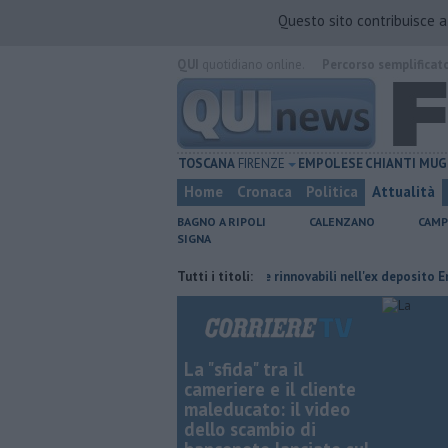
Questo sito contribuisce 
QUI
quotidiano online.
Percorso semplificat
TOSCANA
FIRENZE
EMPOLESE
CHIANTI
MUG
Home
Cronaca
Politica
Attualità
BAGNO A RIPOLI
CALENZANO
CAMP
SIGNA
ambiano orario
Hub delle energie rinnovabili nell'ex deposito Eni
Tutti i titoli:
G
La "sfida" tra il
cameriere e il cliente
maleducato: il video
dello scambio di