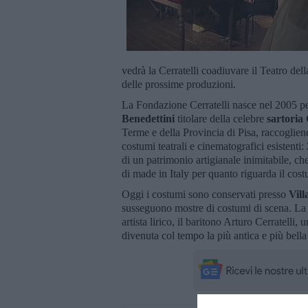
vedrà la Cerratelli coadiuvare il Teatro del
delle prossime produzioni.
La Fondazione Cerratelli nasce nel 2005 p
Benedettini
titolare della celebre
sartoria
Terme e della Provincia di Pisa, raccogliend
costumi teatrali e cinematografici esistenti:
di un patrimonio artigianale inimitabile, 
di made in Italy per quanto riguarda il cos
Oggi i costumi sono conservati presso
Vill
susseguono mostre di costumi di scena. La C
artista lirico, il baritono Arturo Cerratell
divenuta col tempo la più antica e più bella 