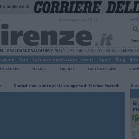
alla audience di
o
Aggiornato alle 08:25
MET
Vene
ELLO
VALDARNO
VALDISIEVE
PRATO
PISTOIA
AREZZO
SIENA
GROSSET
Lavoro
Arte
Cultura e Spettacolo
Eventi
Sport
Blog
Inte
I BISENZIO
FIESOLE
FIRENZE
LASTRA A SIGNA
SCAN
iornalismo in lutto per la scomparsa di Stefano Marcelli
Grattano e vi
Gr
me