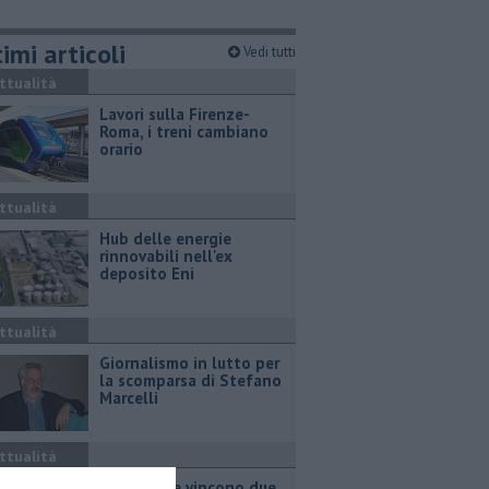
imi articoli
Vedi tutti
ttualità
Lavori sulla Firenze-
Roma, i treni cambiano
orario
ttualità
Hub delle energie
rinnovabili nell'ex
deposito Eni
ttualità
Giornalismo in lutto per
la scomparsa di Stefano
Marcelli
ttualità
Grattano e vincono due