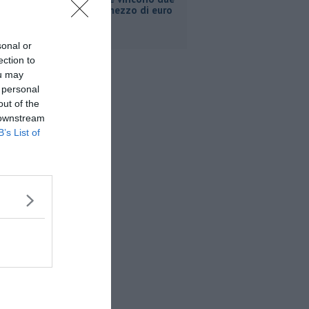
milioni e mezzo di euro
sonal or
ection to
ou may
 personal
out of the
 downstream
B’s List of