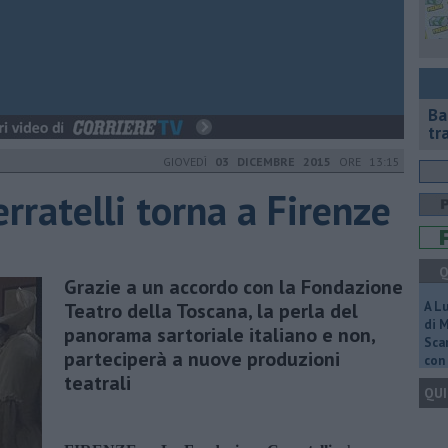
Ba
tr
GIOVEDÌ
03 DICEMBRE 2015
ORE 13:15
erratelli torna a Firenze
Q
Grazie a un accordo con la Fondazione
Teatro della Toscana, la perla del
A L
di 
panorama sartoriale italiano e non,
Scar
parteciperà a nuove produzioni
con 
teatrali
QUI