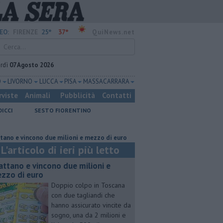
25°
37°
EO:
FIRENZE
QuiNews.net
rdì
07 Agosto 2026
O
LIVORNO
LUCCA
PISA
MASSA CARRARA
rviste
Animali
Pubblicità
Contatti
DICCI
SESTO FIORENTINO
ncono due milioni e mezzo di euro
Lavori sulla Firenze-Roma, i treni c
L'articolo di ieri più letto
attano e vincono due milioni e
zzo di euro
Doppio colpo in Toscana
con due tagliandi che
hanno assicurato vincite da
sogno, una da 2 milioni e