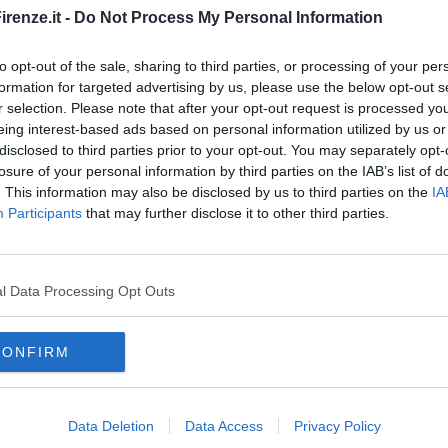
renze.it -
Do Not Process My Personal Information
oscana iscriviti alla
Newsletter QUInews - ToscanaMedia.
amente nella tua casella di posta.
to opt-out of the sale, sharing to third parties, or processing of your per
formation for targeted advertising by us, please use the below opt-out s
r selection. Please note that after your opt-out request is processed y
eing interest-based ads based on personal information utilized by us or
disclosed to third parties prior to your opt-out. You may separately opt-
losure of your personal information by third parties on the IAB’s list of
. This information may also be disclosed by us to third parties on the
IA
Participants
that may further disclose it to other third parties.
l Data Processing Opt Outs
CONFIRM
floridia
o.s.b.
san giuliano terme
provincia di pisa
villa roncioni
Data Deletion
Data Access
Privacy Policy