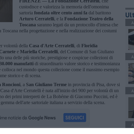
FIRENZE —
La Fondazione Cerratelli
, che
custodisce e valorizza la memoria dell'omonima
sartoria
fondata oltre cento anni fa
dal baritono
Ult
Arturo Cerratelli
, e la
Fondazione Teatro della
A
Toscana
saranno legati da un protocollo d'intesa che
la Toscana nella progettazione e nella realizzazione dei costumi
er volontà della
Casa d'Arte Cerratelli
, di
Floridia
 Carnete
e
Mariella Cerratelli
, del Comune di San Giuliano
A
o una delle più storiche, prestigiose e cospicue collezioni di
30.000 manufatti
di straordinario valore storico e testimonianza
che colloca nel mondo questa collezione come il massimo esempio
tume storico e di scena.
a Roncioni
, a
San Giuliano Terme
in provincia di Pisa, dove si
asa d'Arte Cerratelli è nata all'inizio del 900 per volontà di un
A
i, uno dei primi interpreti de La Bohéme di Giacomo Puccini, ed è
gemma dell'arte sartoriale italiana a servizio della scena.
A