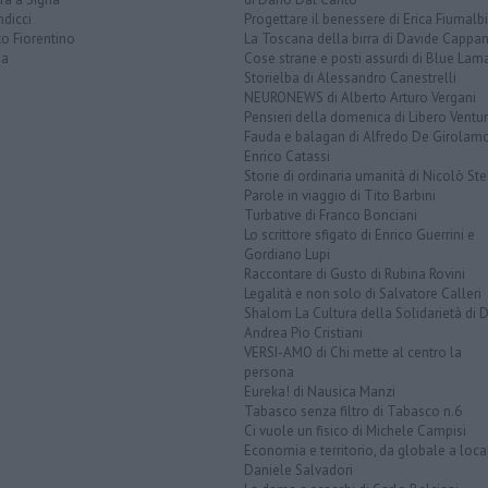
dicci
Progettare il benessere di Erica Fiumalbi
o Fiorentino
La Toscana della birra di Davide Cappan
na
Cose strane e posti assurdi di Blue Lam
Storielba di Alessandro Canestrelli
NEURONEWS di Alberto Arturo Vergani
Pensieri della domenica di Libero Ventur
Fauda e balagan di Alfredo De Girolam
Enrico Catassi
Storie di ordinaria umanità di Nicolò Ste
Parole in viaggio di Tito Barbini
Turbative di Franco Bonciani
Lo scrittore sfigato di Enrico Guerrini e
Gordiano Lupi
Raccontare di Gusto di Rubina Rovini
Legalità e non solo di Salvatore Calleri
Shalom La Cultura della Solidarietà di 
Andrea Pio Cristiani
VERSI-AMO di Chi mette al centro la
persona
Eureka! di Nausica Manzi
Tabasco senza filtro di Tabasco n.6
Ci vuole un fisico di Michele Campisi
Economia e territorio, da globale a loca
Daniele Salvadori