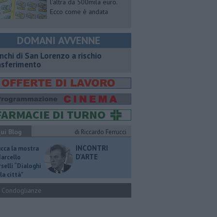
l'altra da 500mila euro.
Ecco come è andata
DOMANI AVVENNE
nchi di San Lorenzo a rischio
asferimento
ui Blog
di Riccardo Ferrucci
INCONTRI
ucca la mostra
D'ARTE
Marcello
selli “Dialoghi
la città"
Condoglianze