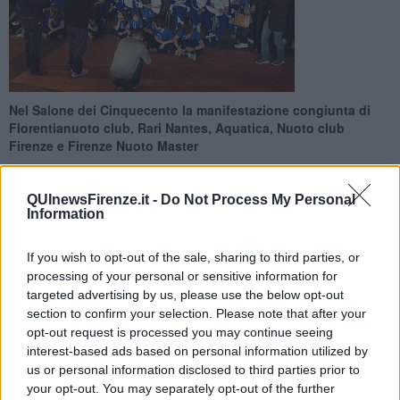
Nel Salone dei Cinquecento la manifestazione congiunta di
Florentianuoto club, Rari Nantes, Aquatica, Nuoto club
Firenze e Firenze Nuoto Master
QUInewsFirenze.it -
Do Not Process My Personal
Information
If you wish to opt-out of the sale, sharing to third parties, or
FIRENZE —
Centinaia di bambini e ragazzi hanno preso parte
all'iniziativa, promossa dalle società sportive per unire le forze,
processing of your personal or sensitive information for
incanalare le risorse in un percorso di crescita condiviso e far
targeted advertising by us, please use the below opt-out
comprendere all'amministrazione comunale l'importanza di questo
section to confirm your selection. Please note that after your
settore.
opt-out request is processed you may continue seeing
interest-based ads based on personal information utilized by
Durante l'evento i più giovani rappresentanti di ogni squadra hanno
us or personal information disclosed to third parties prior to
ricevuto un premio speciale. I ragazzi hanno anche indossato tutti
your opt-out. You may separately opt-out of the further
insieme una maglietta con la scritta "Salviamo tutti la Rari", un