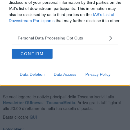
disclosure of your personal information by third parties on the
gesto di solidarietà e partecipazione verso la storica società
IAB’s list of downstream participants. This information may
fiorentina.
also be disclosed by us to third parties on the
IAB’s List of
Downstream Participants
that may further disclose it to other
third parties.
L'amministrazione comunale è stata rappresentata dall'assessore
Personal Data Processing Opt Outs
allo sport Andrea Vannucci, il Coni dal presidente provinciale
Eugenio Giani. Interventi dal palco di Andrea Pieri, presidente della
Rari Nantes, e di Luciano Cacciatori, presidente del Floretianuoto
CONFIRM
club.
Data Deletion
Data Access
Privacy Policy
Se vuoi leggere le notizie principali della Toscana iscriviti alla
Newsletter QUInews - ToscanaMedia.
Arriva gratis tutti i giorni
alle 20:00 direttamente nella tua casella di posta.
Basta cliccare
QUI
Fotogallery