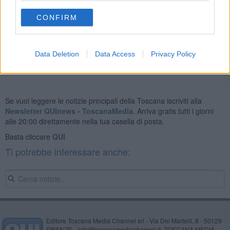
prime ipotesi p
otrebbero aver utilizzato un passepartout
.
CONFIRM
Data Deletion
Data Access
Privacy Policy
Se vuoi leggere le notizie principali della Toscana iscriviti alla
Newsletter QUInews - ToscanaMedia.
Arriva gratis tutti i giorni
alle 20:00 direttamente nella tua casella di posta.
Basta cliccare
QUI
Ti potrebbe interessare anche:
Editore Toscana Media Channel srl - Via Dei Martelli, 8 - 50129
FIRENZE - info@toscanamediachannel.it. TOSCANA MEDIA