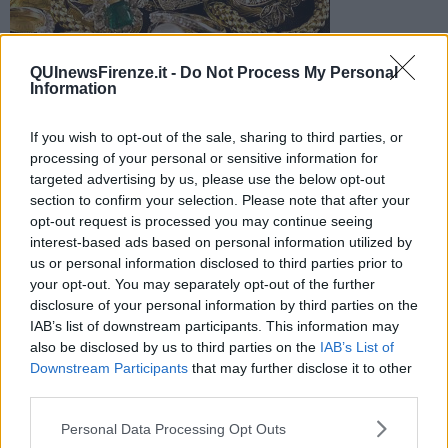
QUInewsFirenze.it -
Do Not Process My Personal
Information
Si sono introdotti ieri pomeriggio in un appartamento di via
Scipione Ammirato e hanno portato via oro e pietre preziose
del valore di 30mila euro
If you wish to opt-out of the sale, sharing to third parties, or
processing of your personal or sensitive information for
targeted advertising by us, please use the below opt-out
section to confirm your selection. Please note that after your
opt-out request is processed you may continue seeing
interest-based ads based on personal information utilized by
FIRENZE —
Hanno approfittato dell'assenza dei proprietari di casa
us or personal information disclosed to third parties prior to
per intrufolarsi all'interno dell'appartamento in pieno giorno e
your opt-out. You may separately opt-out of the further
portare via quanti più gioielli potevano. Alla fine il bottino si è
disclosure of your personal information by third parties on the
rivelato essere di tutto rispetto:
30mila euro in oro e pietre
IAB’s list of downstream participants. This information may
preziose
.
also be disclosed by us to third parties on the
IAB’s List of
Downstream Participants
that may further disclose it to other
A destare particolarmente l'interesse della polizia che sta
third parties.
investigando sull'accaduto, però è stata l'assenza di qualsiasi tipo
di segno di scasso. I ladri sarebbero infatti entrati direttamente
Personal Data Processing Opt Outs
dalla porta principale che non è però stata forzata. Secondo le