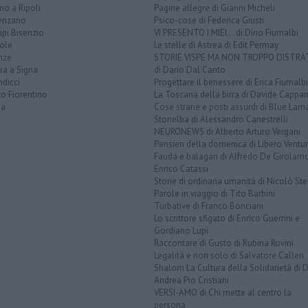
o a Ripoli
Pagine allegre di Gianni Micheli
enzano
Psico-cose di Federica Giusti
pi Bisenzio
VI PRESENTO I MIEI... di Dino Fiumalbi
ole
Le stelle di Astrea di Edit Permay
nze
STORIE VISPE MA NON TROPPO DISTR
ra a Signa
di Dario Dal Canto
dicci
Progettare il benessere di Erica Fiumalbi
o Fiorentino
La Toscana della birra di Davide Cappan
na
Cose strane e posti assurdi di Blue Lam
Storielba di Alessandro Canestrelli
NEURONEWS di Alberto Arturo Vergani
Pensieri della domenica di Libero Ventur
Fauda e balagan di Alfredo De Girolam
Enrico Catassi
Storie di ordinaria umanità di Nicolò Ste
Parole in viaggio di Tito Barbini
Turbative di Franco Bonciani
Lo scrittore sfigato di Enrico Guerrini e
Gordiano Lupi
Raccontare di Gusto di Rubina Rovini
Legalità e non solo di Salvatore Calleri
Shalom La Cultura della Solidarietà di 
Andrea Pio Cristiani
VERSI-AMO di Chi mette al centro la
persona