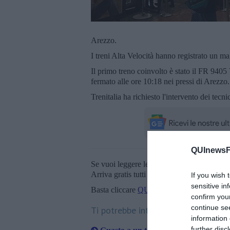
Arezzo.
I treni Alta Velocità hanno registrato un m
Il primo treno coinvolto è stato il FR 9405
fermato alle ore 10:18 nei pressi di Arezzo.
Trenitalia ha richiesto l'intervento dei tecni
QUInewsFi
Se vuoi leggere le notizie principali della T
Arriva gratis tutti i giorni alle 20:00 dirett
If you wish 
sensitive in
Basta cliccare
QUI
confirm you
continue se
Ti potrebbe interessare anche:
information 
further disc