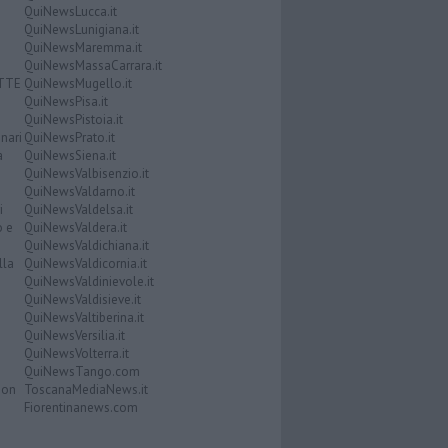
QuiNewsLucca.it
QuiNewsLunigiana.it
QuiNewsMaremma.it
QuiNewsMassaCarrara.it
ATTE
QuiNewsMugello.it
QuiNewsPisa.it
QuiNewsPistoia.it
nari
QuiNewsPrato.it
a
QuiNewsSiena.it
QuiNewsValbisenzio.it
QuiNewsValdarno.it
i
QuiNewsValdelsa.it
o e
QuiNewsValdera.it
QuiNewsValdichiana.it
lla
QuiNewsValdicornia.it
QuiNewsValdinievole.it
QuiNewsValdisieve.it
QuiNewsValtiberina.it
QuiNewsVersilia.it
QuiNewsVolterra.it
QuiNewsTango.com
Don
ToscanaMediaNews.it
Fiorentinanews.com