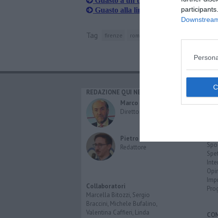
Guasto a un treno rallenta l'Alta Velo
participants
Guasto alla linea elettrica manda i tren
Downstream 
Tag
firenze
roma
venezia santa lucia
napo
Persona
REDAZIONE QUI NEWS
CAT
Cro
Marco Migli
Poli
Direttore Responsabile
Attu
Eco
Cult
Pietro Mattonai
Spo
Redattore
Spet
Inte
Opi
Imp
Collaboratori
Pro
Marcella Bitozzi, Sergio
Braccini, Michele Bufalino,
Valentina Caffieri, Linda
CO