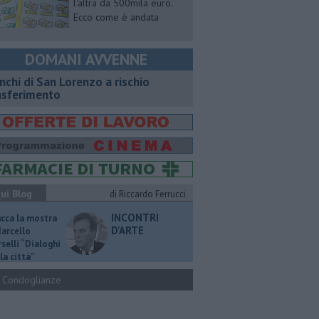
l'altra da 500mila euro.
Ecco come è andata
DOMANI AVVENNE
nchi di San Lorenzo a rischio
asferimento
ui Blog
di Riccardo Ferrucci
INCONTRI
ucca la mostra
D'ARTE
Marcello
selli “Dialoghi
la città"
Condoglianze