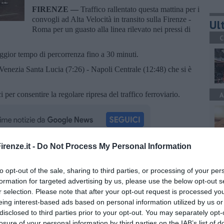
FIRENZE —
Traffico rallentato questa mattina per i
convogli ad Alta Velocità in transito sulla Firenze -
Ult
Roma per un guasto alla linea rilevato nei pressi di
C
aggior tempo di percorrenza fino a 30 minuti.
 Venezia Santa Lucia (7:26) - Napoli Centrale (12:48) che si è
ci per consentire la regolare ripresa del traffico ferroviario.
A
renze.it -
Do Not Process My Personal Information
A
oscana iscriviti alla
Newsletter QUInews - ToscanaMedia.
amente nella tua casella di posta.
to opt-out of the sale, sharing to third parties, or processing of your per
formation for targeted advertising by us, please use the below opt-out s
r selection. Please note that after your opt-out request is processed y
eing interest-based ads based on personal information utilized by us or
A
disclosed to third parties prior to your opt-out. You may separately opt-
losure of your personal information by third parties on the IAB’s list of