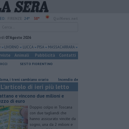
24°
38°
EO:
FIRENZE
QuiNews.net
rdì
07 Agosto 2026
O
LIVORNO
LUCCA
PISA
MASSA CARRARA
rviste
Animali
Pubblicità
Contatti
DICCI
SESTO FIORENTINO
i treni cambiano orario
Incendio devasta un capannone, parte del tetto 
L'articolo di ieri più letto
attano e vincono due milioni e
zzo di euro
Doppio colpo in Toscana
con due tagliandi che
hanno assicurato vincite da
sogno, una da 2 milioni e