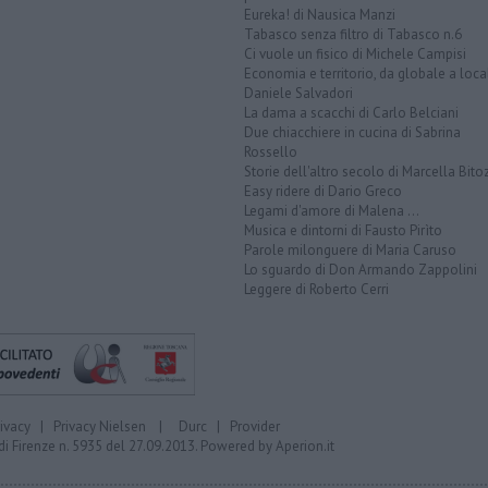
Eureka! di Nausica Manzi
Tabasco senza filtro di Tabasco n.6
Ci vuole un fisico di Michele Campisi
Economia e territorio, da globale a loca
Daniele Salvadori
La dama a scacchi di Carlo Belciani
Due chiacchiere in cucina di Sabrina
Rossello
Storie dell'altro secolo di Marcella Bito
Easy ridere di Dario Greco
Legami d'amore di Malena ...
Musica e dintorni di Fausto Pirìto
Parole milonguere di Maria Caruso
Lo sguardo di Don Armando Zappolini
Leggere di Roberto Cerri
rivacy
|
Privacy Nielsen
|
Durc
|
Provider
di Firenze n. 5935 del 27.09.2013. Powered by
Aperion.it