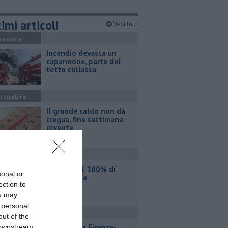
imi articoli
Vedi tutti
ronaca
Incendio devasta un
capannone, parte del
tetto collassa
ttualità
Il grande caldo non dà
tregua, fine settimana
rovente
ttualità
Iren sale al 100% di
sonal or
Etambiente
ection to
ou may
 personal
ttualità
out of the
Lavori sulla Firenze-
 downstream