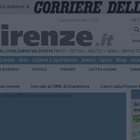
alla audience di
o
Aggiornato alle 19:30
MET
Vene
ELLO
VALDARNO
VALDISIEVE
PRATO
PISTOIA
AREZZO
SIENA
GROSSET
Lavoro
Arte
Cultura e Spettacolo
Eventi
Sport
Blog
Inte
I BISENZIO
FIESOLE
FIRENZE
LASTRA A SIGNA
SCAN
vente
Iren sale al 100% di Etambiente
Lavori sulla Firenze-Roma, 
Gr
me