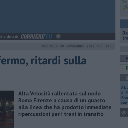
Ba
tr
MERCOLEDÌ
30 NOVEMBRE 2022
ORE 11:06
ermo, ritardi sulla
Q
A L
Alta Velocità rallentata sul nodo
di 
Scar
Roma Firenze a causa di un guasto
con 
alla linea che ha prodotto immediate
QUI
ripercussioni per i treni in transito