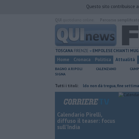
Questo sito contribuisce 
QUI
quotidiano online.
Percorso semplificat
TOSCANA
FIRENZE
EMPOLESE
CHIANTI
MUG
Home
Cronaca
Politica
Attualità
BAGNO A RIPOLI
CALENZANO
CAMP
SIGNA
te del tetto collassa
Il grande caldo non dà tregua, fine settimana ro
Tutti i titoli:
Calendario Pirelli,
diffuso il teaser: focus
sull'India