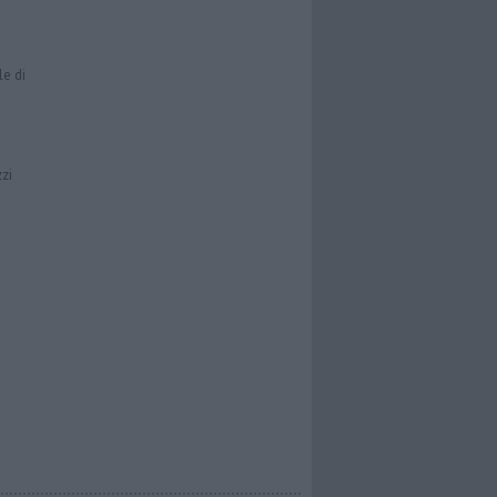
le di
zzi