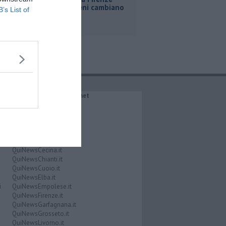
Roma, i treni cambiano
B’s List of
orario
IL NETWORK QuiNews.net
QuiNewsAbetone.it
QuiNewsAmiata.it
QuiNewsAnimali.it
QuiNewsArezzo.it
QuiNewsCasentino.it
QuiNewsCecina.it
QuiNewsChianti.it
QuiNewsCuoio.it
QuiNewsElba.it
i
QuiNewsEmpolese.it
QuiNewsFirenze.it
QuiNewsGarfagnana.it
QuiNewsGrosseto.it
QuiNewsLivorno.it