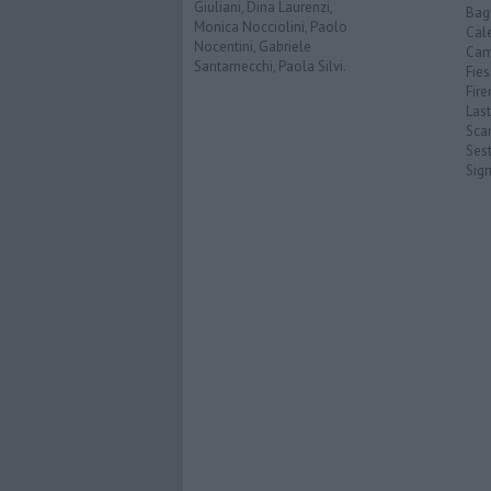
Giuliani, Dina Laurenzi,
Bagn
Monica Nocciolini, Paolo
Cal
Nocentini, Gabriele
Cam
Santarnecchi, Paola Silvi.
Fies
Fire
Last
Scan
Sest
Sig