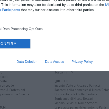
cità
. This information may also be disclosed by us to third parties on the
IA
i in tilt
Participants
that may further disclose it to other third parties.
li centrale
arezzo
trenitalia
l Data Processing Opt Outs
CONFIRM
EGORIE
RUBRICHE
naca
Le notizie di oggi
tica
Più Letti della settimana
alità
Più Letti del mese
Data Deletion
Data Access
Privacy Policy
nomia
Archivio Notizie
ura
Persone
rt
Toscani in TV
tacoli
rviste
QUI BLOG
nion Leader
Incontri d'arte di Riccardo Ferrucci
rese & Professioni
Racconti della domenica di Marco Celat
grammazione Cinema
Disincantato di Adolfo Santoro
Sorridendo di Nicola Belcari
Vignaioli e vini di Nadio Stronchi
MUNI
Le pregiate penne di Pierantonio Pardi