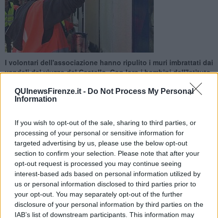
I volontari dell'associazione hanno ripulito i muri imbrattati dai
vandali del viuzzo del Cestello. Con loro i bambini dell'Istituto
degli Innocenti
QUInewsFirenze.it -
Do Not Process My Personal
Information
If you wish to opt-out of the sale, sharing to third parties, or
processing of your personal or sensitive information for
FIRENZE —
All'operazione pulizia effettuata con acqua, solventi
targeted advertising by us, please use the below opt-out
speciali, spazzole e vernice anche l’assessore comunale
section to confirm your selection. Please note that after your
all’ambiente
Alessia Bettini
e
Giorgio Moretti
, presidente della
opt-out request is processed you may continue seeing
Fondazione Angeli del Bello.
interest-based ads based on personal information utilized by
us or personal information disclosed to third parties prior to
«Continua il percorso di pulitura della città – ha sottolineato
your opt-out. You may separately opt-out of the further
l’assessore Bettini – All’assemblea in Oltrarno, lo scorso gennaio,
disclosure of your personal information by third parties on the
avevamo detto che il 7 febbraio saremmo venuti a togliere le scritte
IAB’s list of downstream participants. This information may
dai muri di questa strada.
E così è stato
. Abbiamo inoltre