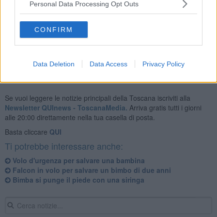
Personal Data Processing Opt Outs
Il bimbo, di tre mesi, è stato assistito e monitorato durante il volo da
un un'equipe medica composta da un dottore ed un infermiere
CONFIRM
specializzato del presidio ospedaliero sardo.
Data Deletion
Data Access
Privacy Policy
Se vuoi leggere le notizie principali della Toscana iscriviti alla
Newsletter QUInews - ToscanaMedia.
Arriva gratis tutti i giorni
alle 20:00 direttamente nella tua casella di posta.
Basta cliccare
QUI
Ti potrebbe interessare anche:
Volo d'urgenza per salvare una bambina
Falcon in volo per salvare un bimbo di due anni
Bimba si punge il piede con una siringa