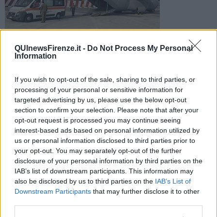
Il piccolo di tre mesi da Alghero è stato trasportato con un
QUInewsFirenze.it -
Do Not Process My Personal
Falcon dell'aeronautica all'ospedale pediatrico Meyer. Adesso
Information
sarà operato
If you wish to opt-out of the sale, sharing to third parties, or
processing of your personal or sensitive information for
targeted advertising by us, please use the below opt-out
section to confirm your selection. Please note that after your
opt-out request is processed you may continue seeing
FIRENZE —
Un neonato in imminente pericolo di vita è stato
interest-based ads based on personal information utilized by
trasportato da Alghero a Firenze con un Falcon 900 dello Stormo
us or personal information disclosed to third parties prior to
dell'Aeronautica Militare.
your opt-out. You may separately opt-out of the further
L'operazione sanitaria di urgenza è stata richiesta dalla prefettura
disclosure of your personal information by third parties on the
di Sassari per permettere il trasferimento nel più breve tempo
IAB’s list of downstream participants. This information may
possibile del piccolo paziente dall'ospedale Santissima Annunziata
also be disclosed by us to third parties on the
IAB’s List of
di Sassari all'ospedale Meyer a Firenze.
Downstream Participants
that may further disclose it to other
third parties.