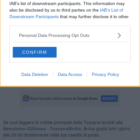
IAB’s list of downstream participants. This information may
bunker di Firenze.
also be disclosed by us to third parties on the
IAB’s List of
Downstream Participants
that may further disclose it to other
third parties.
Il gip Mario Profeta ha autorizzato anche all'eventuale
Personal Data Processing Opt Outs
accompagnamento da parte della polizia giudiziaria nella massima
riservatezza, senza dover incontrare i due militari (l'appuntato
CONFIRM
Marco Camuffo e il carabiniere scelto Pietro Costa) che potranno
seguire l'interrogatorio solo da un'altra aula collegata con un video.
Qualora le due ragazze decidessero di non rientrare in Italia, il
Data Deletion
Data Access
Privacy Policy
giudice potrà comunque ascoltarle in videoconferenza alla
presenza del pm Ornella Galeotti.
Se vuoi leggere le notizie principali della Toscana iscriviti alla
Newsletter QUInews - ToscanaMedia.
Arriva gratis tutti i giorni
alle 20:00 direttamente nella tua casella di posta.