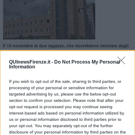
Il 10 novembre le due ragazze, che dovrebbero rientrare dagli
Usa, saranno ascoltate in modalità protetta nell'aula bunker
del tribunale fiorentino
QUInewsFirenze.it -
Do Not Process My Personal
Information
If you wish to opt-out of the sale, sharing to third parties, or
processing of your personal or sensitive information for
targeted advertising by us, please use the below opt-out
FIRENZE —
Confermata la data dell'incidente probatorio
section to confirm your selection. Please note that after your
nell'ambito dell'inchiesta sulla presunta violenza sessuale di cui
opt-out request is processed you may continue seeing
sono accusati due carabinieri in servizio a Firenze che, nella notte
interest-based ads based on personal information utilized by
tra il 6 e 7 settembre scorso, avrebbero abusato di due
us or personal information disclosed to third parties prior to
studentesse statunitensi di 19 e 21 anni.
your opt-out. You may separately opt-out of the further
Il prossimo 10 novembre le due ragazze, che dovrebbero rientrare
disclosure of your personal information by third parties on the
in Italia dagli Usa, saranno ascoltate in modalità protetta nell'aula