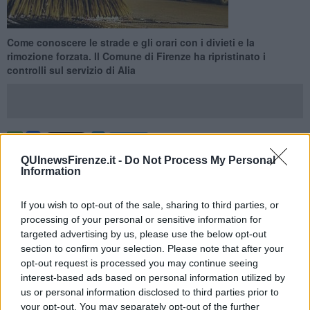
Come conoscere le strade e gli orari con i divieti e la
rimozione forzata. Il Comune di Firenze ha ripristinato i
controlli sul servizio di Alia
FIRENZE —
Il Comune di Firenze ha deciso di riprendere il
QUInewsFirenze.it -
Do Not Process My Personal
controllo con sanzioni e rimozioni forzate durante i turni di pulizia
Information
stradale, così Alia ha ricordato ai cittadini come fare per conoscere
le strade interessate e gli orari in cui sono in vigore i divieti.
If you wish to opt-out of the sale, sharing to third parties, or
3 Maggio 2021
Lunedì prossimo,
, tornano attivi i divieti di sosta
processing of your personal or sensitive information for
per lavaggio e pulizia strade, servizio che non si è mai interrotto ma
targeted advertising by us, please use the below opt-out
che è stato effettuato in presenza di veicoli.
section to confirm your selection. Please note that after your
opt-out request is processed you may continue seeing
interest-based ads based on personal information utilized by
us or personal information disclosed to third parties prior to
your opt-out. You may separately opt-out of the further