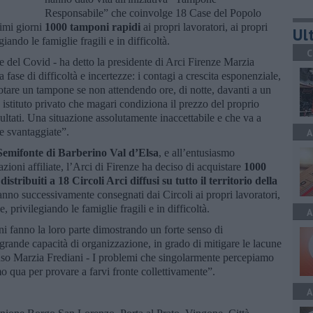
Responsabile” che coinvolge 18 Case del Popolo
simi giorni
1000 tamponi rapidi
ai propri lavoratori, ai propri
Ult
giando le famiglie fragili e in difficoltà.
C
 del Covid - ha detto la presidente di Arci Firenze Marzia
fase di difficoltà e incertezze: i contagi a crescita esponenziale,
renotare un tampone se non attendendo ore, di notte, davanti a un
istituto privato che magari condiziona il prezzo del proprio
sultati. Una situazione assolutamente inaccettabile e che va a
 e svantaggiate”.
A
 Semifonte di Barberino Val d’Elsa
, e all’entusiasmo
ioni affiliate, l’Arci di Firenze ha deciso di acquistare
1000
tribuiti a 18 Circoli Arci diffusi su tutto il territorio della
nno successivamente consegnati dai Circoli ai propri lavoratori,
e, privilegiando le famiglie fragili e in difficoltà.
A
ni fanno la loro parte dimostrando un forte senso di
a grande capacità di organizzazione, in grado di mitigare le lacune
luso Marzia Frediani - I problemi che singolarmente percepiamo
mo qua per provare a farvi fronte collettivamente”.
A