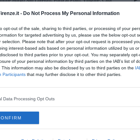
nione Borgo San Lorenzo, Porta al Prato, Vingone, Città
o Pelago,Barberino di Mugello, Pian di S. Bartolo, San Casciano,
renze.it -
Do Not Process My Personal Information
no una valenza di autocontrollo e non servono per avere o
to opt-out of the sale, sharing to third parties, or processing of your per
formation for targeted advertising by us, please use the below opt-out s
r selection. Please note that after your opt-out request is processed y
eing interest-based ads based on personal information utilized by us or
disclosed to third parties prior to your opt-out. You may separately opt-
losure of your personal information by third parties on the IAB’s list of
. This information may also be disclosed by us to third parties on the
IA
oscana iscriviti alla
Newsletter QUInews - ToscanaMedia.
Participants
that may further disclose it to other third parties.
amente nella tua casella di posta.
l Data Processing Opt Outs
rizioni Covid
empo di Covid
CONFIRM
ere Gkn
barberino val d'elsa
impruneta
borgo san lorenzo
porta al prato