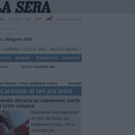
25°
37°
EO:
FIRENZE
QuiNews.net
ato
08 Agosto 2026
O
LIVORNO
LUCCA
PISA
MASSA CARRARA
rviste
Animali
Pubblicità
Contatti
DICCI
SESTO FIORENTINO
, i treni cambiano orario
Incendio devasta un capannone, parte del tett
L'articolo di ieri più letto
cendio devasta un capannone, parte
l tetto collassa
Imponente dispiegamento
di vigili del fuoco per
contenere il rogo. Terna
sul posto per