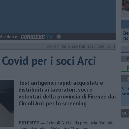
​B
ri
GIOVEDÌ
30 DICEMBRE 2021
ORE 18:14
 Covid per i soci Arci
Q
Test antigenici rapidi acquistati e
distribuiti ai lavoratori, soci e
​Un 
civ
volontari della provincia di Firenze dai
Circoli Arci per lo screening
QUI
FIRENZE —
I circoli Arci della provincia fiorentina
hanno dato vita all'iniziativa “Tampone