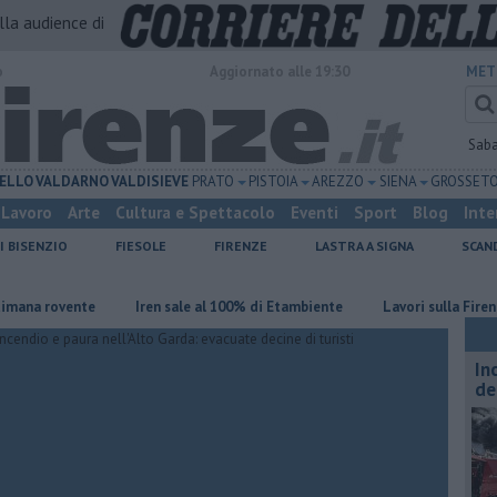
alla audience di
o
Aggiornato alle 19:30
MET
Sab
ELLO
VALDARNO
VALDISIEVE
PRATO
PISTOIA
AREZZO
SIENA
GROSSET
Lavoro
Arte
Cultura e Spettacolo
Eventi
Sport
Blog
Inte
I BISENZIO
FIESOLE
FIRENZE
LASTRA A SIGNA
SCAN
rovente
Iren sale al 100% di Etambiente
Lavori sulla Firenze-Roma
In
de