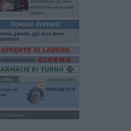
disalimentare una linea
elettrica che passa sopra
l’edificio
DOMANI AVVENNE
enzina, gasolio, gpl, ecco dove
sparmiare
ui Blog
di Adolfo Santoro
DISINCANTATO
esempio di
ismo
Condoglianze