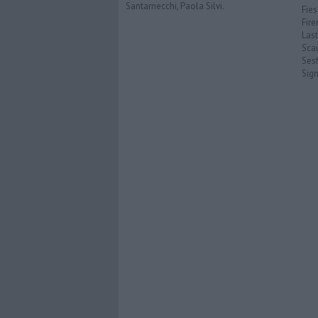
Santarnecchi, Paola Silvi.
Fies
Fire
Last
Scan
Sest
Sig