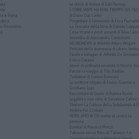
ole
Le stelle di Astrea di Edit Permay
nze
STORIE VISPE MA NON TROPPO DISTR
ra a Signa
di Dario Dal Canto
dicci
Progettare il benessere di Erica Fiumalbi
o Fiorentino
La Toscana della birra di Davide Cappan
na
Cose strane e posti assurdi di Blue Lam
Storielba di Alessandro Canestrelli
NEURONEWS di Alberto Arturo Vergani
Pensieri della domenica di Libero Ventur
Fauda e balagan di Alfredo De Girolam
Enrico Catassi
Storie di ordinaria umanità di Nicolò Ste
Parole in viaggio di Tito Barbini
Turbative di Franco Bonciani
Lo scrittore sfigato di Enrico Guerrini e
Gordiano Lupi
Raccontare di Gusto di Rubina Rovini
Legalità e non solo di Salvatore Calleri
Shalom La Cultura della Solidarietà di 
Andrea Pio Cristiani
VERSI-AMO di Chi mette al centro la
persona
Eureka! di Nausica Manzi
Tabasco senza filtro di Tabasco n.6
Ci vuole un fisico di Michele Campisi