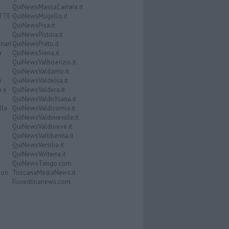
QuiNewsMassaCarrara.it
ATTE
QuiNewsMugello.it
QuiNewsPisa.it
QuiNewsPistoia.it
nari
QuiNewsPrato.it
a
QuiNewsSiena.it
QuiNewsValbisenzio.it
QuiNewsValdarno.it
i
QuiNewsValdelsa.it
o e
QuiNewsValdera.it
QuiNewsValdichiana.it
lla
QuiNewsValdicornia.it
QuiNewsValdinievole.it
QuiNewsValdisieve.it
QuiNewsValtiberina.it
QuiNewsVersilia.it
QuiNewsVolterra.it
QuiNewsTango.com
Don
ToscanaMediaNews.it
Fiorentinanews.com