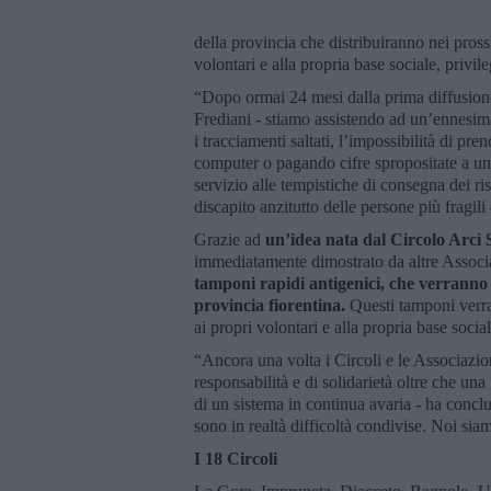
della provincia che distribuiranno nei pros
volontari e alla propria base sociale, privile
“Dopo ormai 24 mesi dalla prima diffusione
Frediani - stiamo assistendo ad un’ennesima 
i tracciamenti saltati, l’impossibilità di p
computer o pagando cifre spropositate a un 
servizio alle tempistiche di consegna dei ri
discapito anzitutto delle persone più fragili
Grazie ad
un’idea nata dal Circolo Arci
immediatamente dimostrato da altre Associaz
tamponi rapidi antigenici, che verranno dis
provincia fiorentina.
Questi tamponi verra
ai propri volontari e alla propria base social
“Ancora una volta i Circoli e le Associazio
responsabilità e di solidarietà oltre che un
di un sistema in continua avaria - ha conc
sono in realtà difficoltà condivise. Noi sia
I 18 Circoli