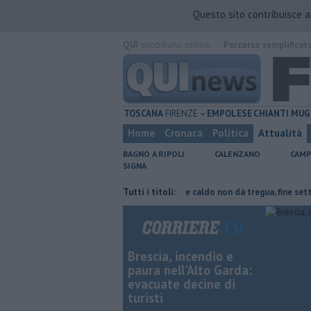
Questo sito contribuisce 
QUI
quotidiano online.
Percorso semplificat
TOSCANA
FIRENZE
EMPOLESE
CHIANTI
MUG
Home
Cronaca
Politica
Attualità
BAGNO A RIPOLI
CALENZANO
CAMP
SIGNA
arte del tetto collassa
Il grande caldo non dà tregua, fine settimana 
Tutti i titoli:
Brescia, incendio e
paura nell'Alto Garda:
evacuate decine di
turisti