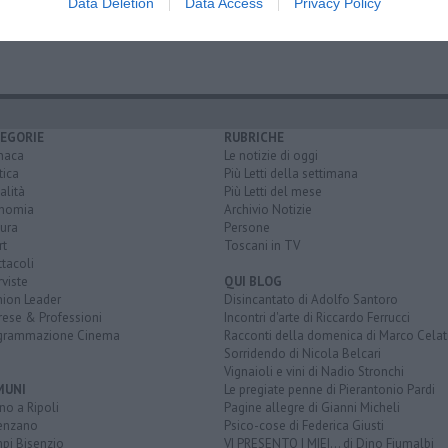
Data Deletion
Data Access
Privacy Policy
 mugello
grassina
EGORIE
RUBRICHE
naca
Le notizie di oggi
tica
Più Letti della settimana
alità
Più Letti del mese
nomia
Archivio Notizie
ura
Persone
rt
Toscani in TV
tacoli
rviste
QUI BLOG
nion Leader
Disincantato di Adolfo Santoro
rese & Professioni
Incontri d'arte di Riccardo Ferrucci
grammazione Cinema
Racconti della domenica di Marco Celat
Sorridendo di Nicola Belcari
Vignaioli e vini di Nadio Stronchi
MUNI
Le pregiate penne di Pierantonio Pardi
o a Ripoli
Pagine allegre di Gianni Micheli
enzano
Psico-cose di Federica Giusti
pi Bisenzio
VI PRESENTO I MIEI... di Dino Fiumalbi