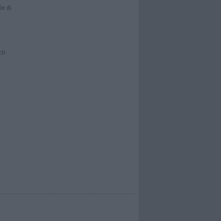
le di
zzi