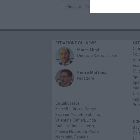
vingone
fiesole
pelago
barberino di
REDAZIONE QUI NEWS
CAT
Cro
Marco Migli
Poli
Direttore Responsabile
Attu
Eco
Cult
Pietro Mattonai
Spo
Redattore
Spet
Inte
Opi
Imp
Collaboratori
Pro
Marcella Bitozzi, Sergio
Braccini, Michele Bufalino,
Valentina Caffieri, Linda
CO
Giuliani, Dina Laurenzi,
Bagn
Monica Nocciolini, Paolo
Cal
Nocentini, Gabriele
Cam