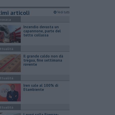
imi articoli
Vedi tutti
ronaca
Incendio devasta un
capannone, parte del
tetto collassa
ttualità
Il grande caldo non dà
tregua, fine settimana
rovente
ttualità
Iren sale al 100% di
Etambiente
ttualità
Lavori sulla Firenze-