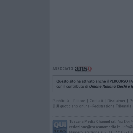
ASSOCIATO
Pubblicità
|
Editore
|
Contatti
|
Disclaimer
|
P
QUI
quotidiano online - Registrazione Tribunale 
Toscana Media Channel srl
- Via Dei 
redazione@toscanamedia.it
- info@
Numero Iscrizione al R.O.C: 22105 - C.