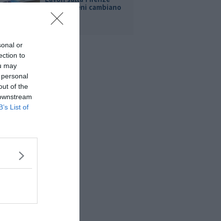
Roma, i treni cambiano
orario
sonal or
ection to
ou may
 personal
out of the
 downstream
B’s List of