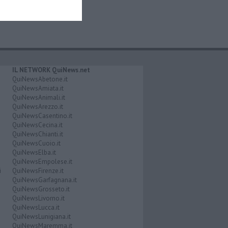
IL NETWORK QuiNews.net
QuiNewsAbetone.it
QuiNewsAmiata.it
QuiNewsAnimali.it
QuiNewsArezzo.it
QuiNewsCasentino.it
QuiNewsCecina.it
QuiNewsChianti.it
QuiNewsCuoio.it
QuiNewsElba.it
QuiNewsEmpolese.it
i
QuiNewsFirenze.it
QuiNewsGarfagnana.it
QuiNewsGrosseto.it
QuiNewsLivorno.it
QuiNewsLucca.it
QuiNewsLunigiana.it
QuiNewsMaremma.it