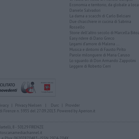
Economia e territorio, da globale a loca
Daniele Salvadori
La dama a scacchi di Carlo Belciani
Due chiacchiere in cucina di Sabrina
Rossello
Storie dell'altro secolo di Marcella Bito
Easy ridere di Dario Greco
Legami d'amore di Malena ...
Musica e dintorni di Fausto Pirìto
Parole milonguere di Maria Caruso
Lo sguardo di Don Armando Zappolini
Leggere di Roberto Cerri
rivacy
|
Privacy Nielsen
|
Durc
|
Provider
di Firenze n. 5935 del 27.09.2013. Powered by
Aperion.it
Martelli, 8 - 50129 FIRENZE
toscanamediachannel.it
F. e P.Iva: 06207870483 - ISSN 2974-704X