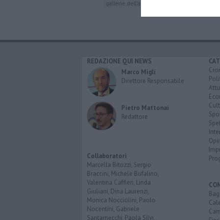
gallerie dell'accademia
controriforma
REDAZIONE QUI NEWS
CAT
Cro
Marco Migli
Poli
Direttore Responsabile
Attu
Eco
Cult
Pietro Mattonai
Spo
Redattore
Spet
Inte
Opi
Imp
Collaboratori
Pro
Marcella Bitozzi, Sergio
Braccini, Michele Bufalino,
Valentina Caffieri, Linda
CO
Giuliani, Dina Laurenzi,
Bagn
Monica Nocciolini, Paolo
Cal
Nocentini, Gabriele
Cam
Santarnecchi, Paola Silvi.