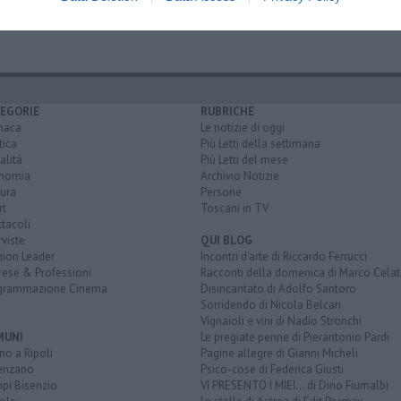
EGORIE
RUBRICHE
naca
Le notizie di oggi
tica
Più Letti della settimana
alità
Più Letti del mese
nomia
Archivio Notizie
ura
Persone
rt
Toscani in TV
tacoli
rviste
QUI BLOG
nion Leader
Incontri d'arte di Riccardo Ferrucci
rese & Professioni
Racconti della domenica di Marco Celat
grammazione Cinema
Disincantato di Adolfo Santoro
Sorridendo di Nicola Belcari
Vignaioli e vini di Nadio Stronchi
MUNI
Le pregiate penne di Pierantonio Pardi
o a Ripoli
Pagine allegre di Gianni Micheli
enzano
Psico-cose di Federica Giusti
pi Bisenzio
VI PRESENTO I MIEI... di Dino Fiumalbi