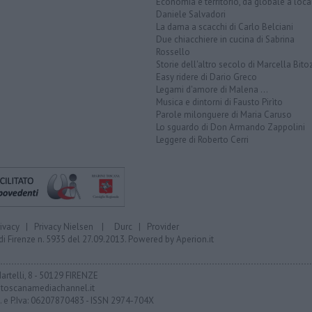
Economia e territorio, da globale a loca
Daniele Salvadori
La dama a scacchi di Carlo Belciani
Due chiacchiere in cucina di Sabrina
Rossello
Storie dell'altro secolo di Marcella Bito
Easy ridere di Dario Greco
Legami d'amore di Malena ...
Musica e dintorni di Fausto Pirìto
Parole milonguere di Maria Caruso
Lo sguardo di Don Armando Zappolini
Leggere di Roberto Cerri
rivacy
|
Privacy Nielsen
|
Durc
|
Provider
di Firenze n. 5935 del 27.09.2013. Powered by
Aperion.it
Martelli, 8 - 50129 FIRENZE
toscanamediachannel.it
F. e P.Iva: 06207870483 - ISSN 2974-704X