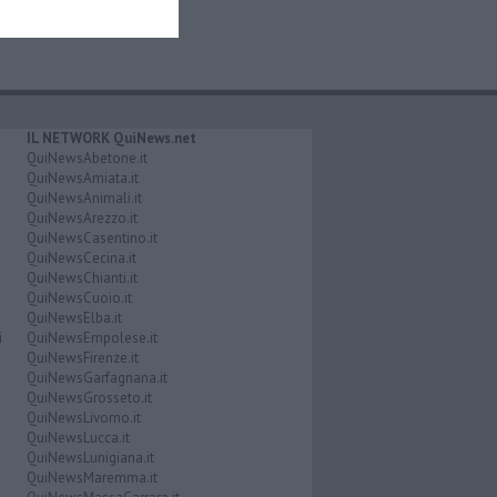
IL NETWORK QuiNews.net
QuiNewsAbetone.it
QuiNewsAmiata.it
QuiNewsAnimali.it
QuiNewsArezzo.it
QuiNewsCasentino.it
QuiNewsCecina.it
QuiNewsChianti.it
QuiNewsCuoio.it
QuiNewsElba.it
i
QuiNewsEmpolese.it
QuiNewsFirenze.it
QuiNewsGarfagnana.it
QuiNewsGrosseto.it
QuiNewsLivorno.it
QuiNewsLucca.it
QuiNewsLunigiana.it
QuiNewsMaremma.it