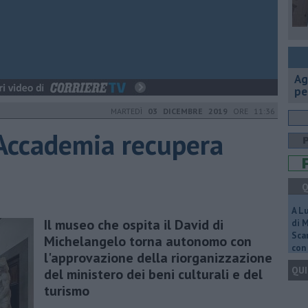
Ag
pe
MARTEDÌ
03 DICEMBRE 2019
ORE 11:36
l'Accademia recupera
Q
A L
Il museo che ospita il David di
di 
Scar
Michelangelo torna autonomo con
con 
l'approvazione della riorganizzazione
QUI
del ministero dei beni culturali e del
turismo