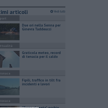
imi articoli
Vedi tutti
port
Due ori nella Senna per
Ginevra Taddeucci
ttualità
Graticola meteo, record
di tenacia per il caldo
ronaca
Fipili, traffico in tilt fra
incidenti e lavori
ronaca
"Targa clonata", occhio