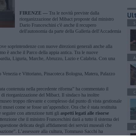
FIRENZE —
Tra le novità previste dalla
Ult
riorganizzazione del Mibact proposte dal ministro
S
Dario Franceschini c'è anche il recupero
dell'autonomia da parte della Galleria dell'Accademia
ove soprintendenze con nuove direzioni generali anche alla
mo è anche il Parco della appia antica. Tra le nuove
A
bardia, Liguria, Marche, Abruzzo, Lazio e Calabria. Con una
o Venezia e Vittoriano, Pinacoteca Bologna, Matera, Palazzo
iata contenuta nella precedente riforma” ha commentato il
C
 di riorganizzazione del Mibact. Il sindaco ha inoltre
museo troppo rilevante e complesso dal punto di vista gestionale
ri musei come se fosse un’appendice. Ora che è stata restituita
seguire con attenzione tutti gli
aspetti legati alle risorse
ttenzione che il ministro Franceschini darà a tutto il sistema dei
a questione delicata degli affidamenti dei servizi museali che
C
pazione”. L’assessore alla cultura, Tommaso Sacchi ha