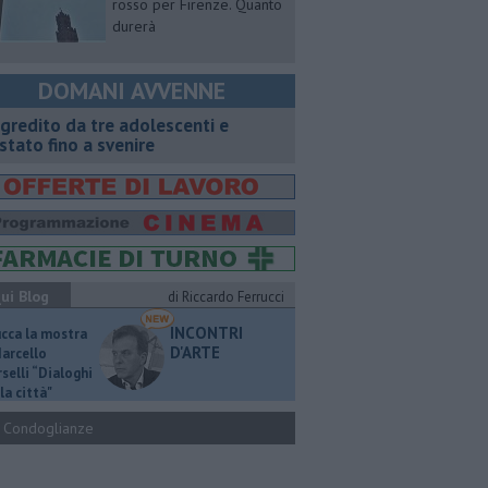
rosso per Firenze. Quanto
durerà
DOMANI AVVENNE
gredito da tre adolescenti e
stato fino a svenire
ui Blog
di Riccardo Ferrucci
INCONTRI
ucca la mostra
D'ARTE
Marcello
selli “Dialoghi
la città"
Condoglianze