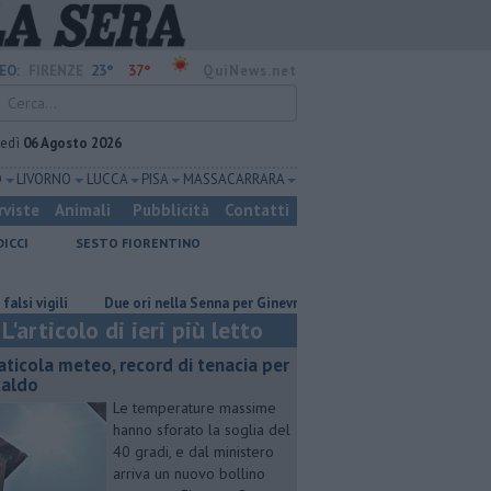
23°
37°
EO:
FIRENZE
QuiNews.net
vedì
06 Agosto 2026
O
LIVORNO
LUCCA
PISA
MASSA CARRARA
rviste
Animali
Pubblicità
Contatti
DICCI
SESTO FIORENTINO
ili
Due ori nella Senna per Ginevra Taddeucci
Graticola meteo, rec
L'articolo di ieri più letto
aticola meteo, record di tenacia per
 caldo
Le temperature massime
hanno sforato la soglia del
40 gradi, e dal ministero
arriva un nuovo bollino