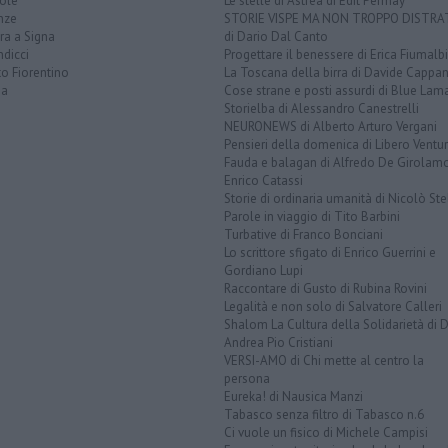
ole
Le stelle di Astrea di Edit Permay
nze
STORIE VISPE MA NON TROPPO DISTR
ra a Signa
di Dario Dal Canto
dicci
Progettare il benessere di Erica Fiumalbi
o Fiorentino
La Toscana della birra di Davide Cappan
na
Cose strane e posti assurdi di Blue Lam
Storielba di Alessandro Canestrelli
NEURONEWS di Alberto Arturo Vergani
Pensieri della domenica di Libero Ventur
Fauda e balagan di Alfredo De Girolam
Enrico Catassi
Storie di ordinaria umanità di Nicolò Ste
Parole in viaggio di Tito Barbini
Turbative di Franco Bonciani
Lo scrittore sfigato di Enrico Guerrini e
Gordiano Lupi
Raccontare di Gusto di Rubina Rovini
Legalità e non solo di Salvatore Calleri
Shalom La Cultura della Solidarietà di 
Andrea Pio Cristiani
VERSI-AMO di Chi mette al centro la
persona
Eureka! di Nausica Manzi
Tabasco senza filtro di Tabasco n.6
Ci vuole un fisico di Michele Campisi