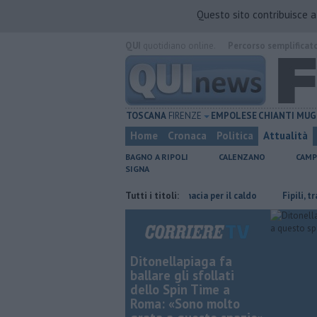
Questo sito contribuisce 
QUI
quotidiano online.
Percorso semplificat
TOSCANA
FIRENZE
EMPOLESE
CHIANTI
MUG
Home
Cronaca
Politica
Attualità
BAGNO A RIPOLI
CALENZANO
CAMP
SIGNA
i
Graticola meteo, record di tenacia per il caldo
Tutti i titoli:
Fipili, traffico i
Ditonellapiaga fa
ballare gli sfollati
dello Spin Time a
Roma: «Sono molto