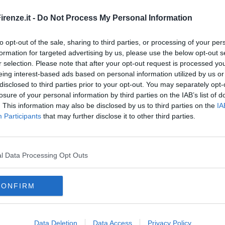
o Franceschini rimedia a una brutta ‘controriforma’ che aveva
itori”.
renze.it -
Do Not Process My Personal Information
to opt-out of the sale, sharing to third parties, or processing of your per
formation for targeted advertising by us, please use the below opt-out s
r selection. Please note that after your opt-out request is processed y
eing interest-based ads based on personal information utilized by us or
oscana iscriviti alla
Newsletter QUInews - ToscanaMedia.
disclosed to third parties prior to your opt-out. You may separately opt-
amente nella tua casella di posta.
losure of your personal information by third parties on the IAB’s list of
. This information may also be disclosed by us to third parties on the
IA
Participants
that may further disclose it to other third parties.
elangelo
utonomia"
l Data Processing Opt Outs
Accademia"
CONFIRM
ministero per i beni e le attività culturali
dario franceschini
bardia
liguria
marche
abruzzo
lazio
calabria
adriatico
logna
matera
palazzo reale
sibari
dario nardella
Data Deletion
Data Access
Privacy Policy