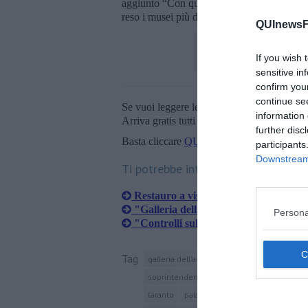
aggiunto “Con questo atto il ministro Dari
reso i musei più deboli e più lontani dai terr
QUInewsFi
If you wish 
sensitive in
confirm you
continue se
Se vuoi leggere le notizie principali della T
information 
Arriva gratis tutti i giorni alle 20:00 dirett
further disc
Basta cliccare
QUI
participants
Downstream 
Ti potrebbe interessare anche:
Restauro a vista per la Pietà di Mich
"Galleria dell'Accademia? Torna l'a
Persona
"Controlli sulle presenze a Uffizi e 
Tag
galleria dell'accademia
firenze
david
soprintendenza
via appia
etruria
lom
taranto
palazzo venezia
vittoriano
bo