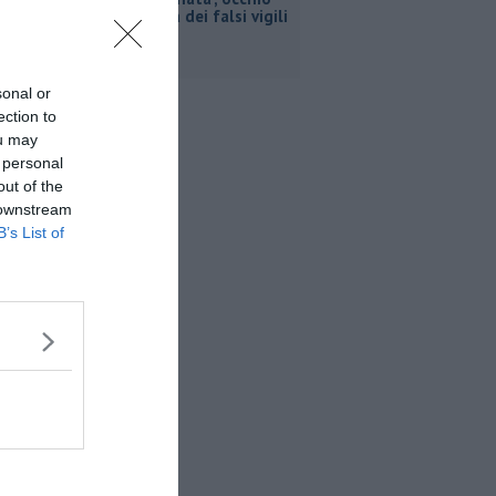
alla truffa dei falsi vigili
sonal or
ection to
ou may
 personal
out of the
 downstream
B’s List of