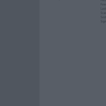
Fies
Fire
Last
Scan
Sest
Sig