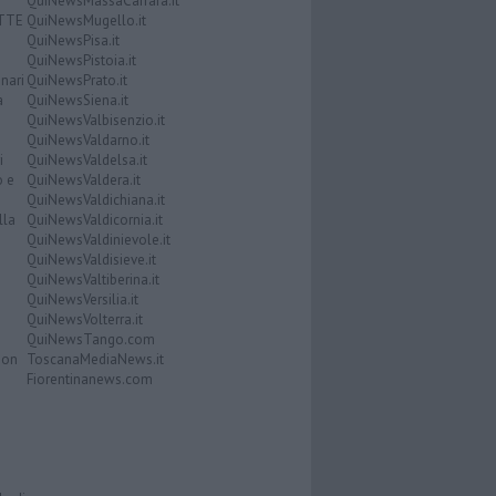
QuiNewsMassaCarrara.it
ATTE
QuiNewsMugello.it
QuiNewsPisa.it
QuiNewsPistoia.it
nari
QuiNewsPrato.it
a
QuiNewsSiena.it
QuiNewsValbisenzio.it
QuiNewsValdarno.it
i
QuiNewsValdelsa.it
o e
QuiNewsValdera.it
QuiNewsValdichiana.it
lla
QuiNewsValdicornia.it
QuiNewsValdinievole.it
QuiNewsValdisieve.it
QuiNewsValtiberina.it
QuiNewsVersilia.it
QuiNewsVolterra.it
QuiNewsTango.com
Don
ToscanaMediaNews.it
Fiorentinanews.com