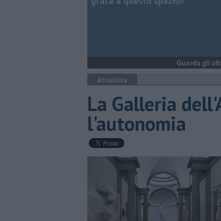
grata a questo spazio»
Attualità
La Galleria del
l'autonomia