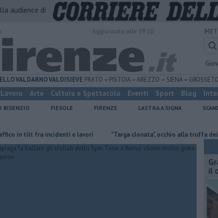
alla audience di
o
Aggiornato alle 19:10
MET
Gio
ELLO
VALDARNO
VALDISIEVE
PRATO
PISTOIA
AREZZO
SIENA
GROSSET
Lavoro
Arte
Cultura e Spettacolo
Eventi
Sport
Blog
Inte
I BISENZIO
FIESOLE
FIRENZE
LASTRA A SIGNA
SCAN
n tilt fra incidenti e lavori
"Targa clonata", occhio alla truffa dei falsi vig
Gr
il