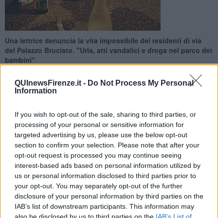
Una lettrice denuncia la vita impossibile dei residenti di via
del Palazzo Bruciato. "Urla, atti vandalici e droga nel parco dei
bambini"
QUInewsFirenze.it -
Do Not Process My Personal
Information
If you wish to opt-out of the sale, sharing to third parties, or
FIRENZE —
Ormai è diventata una situazione insostenibile e gli
processing of your personal or sensitive information for
schiamazzi
che arrivano dal parco pubblico rendono addirittura
targeted advertising by us, please use the below opt-out
impossibile far addormentare i bambini. Lo ha denunciato una
section to confirm your selection. Please note that after your
mamma e lettrice di QUInews Firenze in una
lettera
inviata al
opt-out request is processed you may continue seeing
sindaco Dario Nardella.
interest-based ads based on personal information utilized by
"Buonasera Sindaco - si legge nella lettera - Le scrivo come
us or personal information disclosed to third parties prior to
mamma e come cittadina esausta. Sono settimane che siamo sotto
your opt-out. You may separately opt-out of the further
scacco di 5 ragazzi randagi e pieni di alcool e droga di cui
disclosure of your personal information by third parties on the
continuano a farne uso mentre le scrivo proprio davanti a casa
IAB’s list of downstream participants. This information may
nostra nel parco dei bimbi alla fine di via del Palazzo Bruciato
also be disclosed by us to third parties on the
IAB’s List of