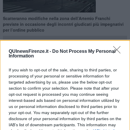
Scatteranno modifiche nella zona dell’Artemio Franchi
previste in occasione degli incontri giudicati più impegnativi
per l’ordine pubblico
QUInewsFirenze.it -
Do Not Process My Personal
Information
FIRENZE —
Domenica 31 Ottobre lo stadio Franchi ospiterà la
If you wish to opt-out of the sale, sharing to third parties, or
partita del campionato di Serie A Fiorentina-Spezia con fischio
processing of your personal or sensitive information for
d'inizio alle 15. Su disposizione della questura saranno istituiti i
targeted advertising by us, please use the below opt-out
provvedimenti di circolazione nella zona dell’Artemio Franchi
section to confirm your selection. Please note that after your
previsti in occasione degli incontri giudicati più impegnativi per
opt-out request is processed you may continue seeing
l’ordine pubblico.
interest-based ads based on personal information utilized by
In sostanza i consueti divieti di transito e sosta scatteranno 8 ore
us or personal information disclosed to third parties prior to
prima del fischio di inizio della partita, ad eccezione di viale Fanti
your opt-out. You may separately opt-out of the further
(fra via Amari e viale Malta, controviali compresi) e viale Cialdini
disclosure of your personal information by third parties on the
dove i divieti saranno in vigore rispettivamente a partire da 6 ore
IAB’s list of downstream participants. This information may
(sosta) e 3 ore prima (transito) il fischio d’inizio. Il trasporto pubblico