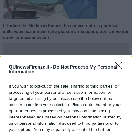
L'Ordine dei Medici di Firenze ha commentato la partenza
delle vaccinazioni per i più giovani anticipando poi l'arrivo dei
nuovi farmaci antivirali
QUInewsFirenze.it -
Do Not Process My Personal
Information
FIRENZE —
Il presidente dell’Ordine dei Medici di Firenze è
intervenuto sulla partenza della campagna vaccinale per i più
giovani “Con la vaccinazione dei ragazzi
finalmente si potrà
If you wish to opt-out of the sale, sharing to third parties, or
vedere la fine del tunnel
: rallenteremo la circolazione del virus
processing of your personal or sensitive information for
contribuendo allo stop delle varianti e potremo garantire il ritorno
targeted advertising by us, please use the below opt-out
alla normalità anche ai più giovani” ha detto Pietro Dattolo,
section to confirm your selection. Please note that after your
opt-out request is processed you may continue seeing
“Entro la fine dell’anno - ha aggiunto Dattolo - oltre ai vaccini
interest-based ads based on personal information utilized by
soprattutto quelli ad mRNA che rappresentano una vera svolta
us or personal information disclosed to third parties prior to
scientifica e tecnologica,
arriveranno molti farmaci
your opt-out. You may separately opt-out of the further
antivirali
efficaci che, oltre alla prevenzione, consentiranno una