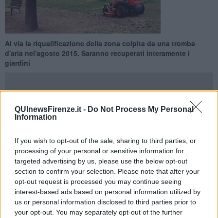
Al via la riqualificazione della zona colpita da una tromba
d'aria nel'agosto 2015. Saranno recuperati interamente i
giardini
QUInewsFirenze.it -
Do Not Process My Personal
Information
FIRENZE —
Sei mesi di lavoro e un investimento di 400mila euro
per sanare una delle ferite della tromba d’aria dell'agosto del 2015
If you wish to opt-out of the sale, sharing to third parties, or
con i lavori partiti per la riqualificazione dei lungarni Cristoforo
processing of your personal or sensitive information for
Colombo e Aldo Moro e dei giardini della zona.
targeted advertising by us, please use the below opt-out
Saranno piantati più di 100 alberi sostituendo le specie esistenti e
section to confirm your selection. Please note that after your
impiantandole senza entrare in conflitto con le piante limitrofe.
opt-out request is processed you may continue seeing
interest-based ads based on personal information utilized by
us or personal information disclosed to third parties prior to
your opt-out. You may separately opt-out of the further