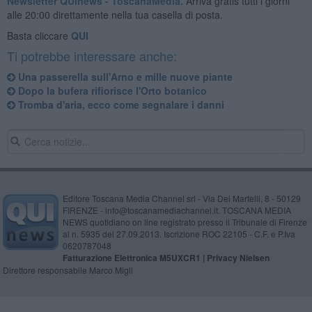
Newsletter QUInews - ToscanaMedia.
Arriva gratis tutti i giorni
alle 20:00 direttamente nella tua casella di posta.
Basta cliccare
QUI
Ti potrebbe interessare anche:
Una passerella sull'Arno e mille nuove piante
Dopo la bufera rifiorisce l'Orto botanico
Tromba d'aria, ecco come segnalare i danni
Editore Toscana Media Channel srl - Via Dei Martelli, 8 - 50129
FIRENZE - info@toscanamediachannel.it. TOSCANA MEDIA
NEWS quotidiano on line registrato presso il Tribunale di Firenze
al n. 5935 del 27.09.2013. Iscrizione ROC 22105 - C.F. e P.Iva
0620787048
Fatturazione Elettronica M5UXCR1 |
Privacy Nielsen
Direttore responsabile Marco Migli