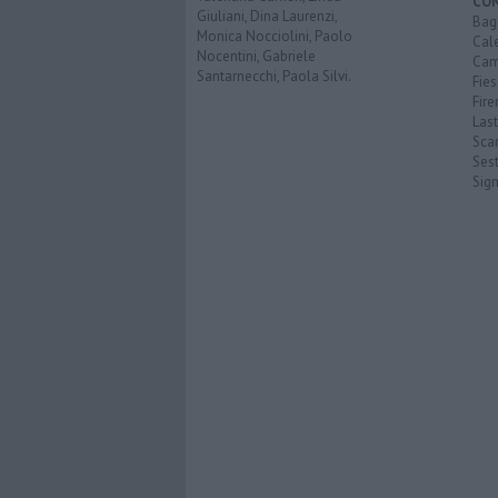
CO
Giuliani, Dina Laurenzi,
Bagn
Monica Nocciolini, Paolo
Cal
Nocentini, Gabriele
Cam
Santarnecchi, Paola Silvi.
Fies
Fire
Last
Scan
Sest
Sig