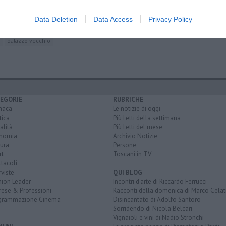
Data Deletion
Data Access
Privacy Policy
palazzo vecchio
EGORIE
RUBRICHE
naca
Le notizie di oggi
tica
Più Letti della settimana
alità
Più Letti del mese
nomia
Archivio Notizie
ura
Persone
rt
Toscani in TV
tacoli
rviste
QUI BLOG
nion Leader
Incontri d'arte di Riccardo Ferrucci
rese & Professioni
Racconti della domenica di Marco Celat
grammazione Cinema
Disincantato di Adolfo Santoro
Sorridendo di Nicola Belcari
Vignaioli e vini di Nadio Stronchi