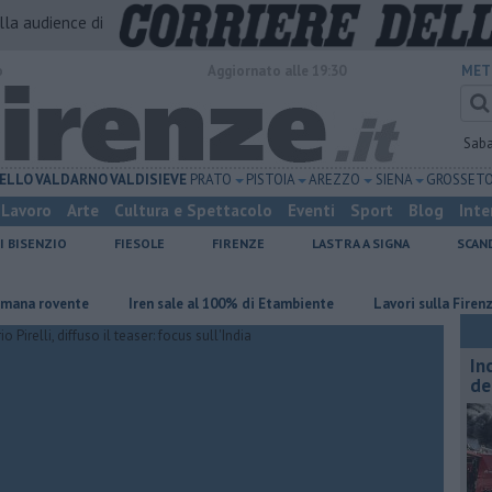
alla audience di
o
Aggiornato alle 19:30
MET
Sab
ELLO
VALDARNO
VALDISIEVE
PRATO
PISTOIA
AREZZO
SIENA
GROSSET
Lavoro
Arte
Cultura e Spettacolo
Eventi
Sport
Blog
Inte
I BISENZIO
FIESOLE
FIRENZE
LASTRA A SIGNA
SCAN
ovente
Iren sale al 100% di Etambiente
Lavori sulla Firenze-Roma, 
In
de