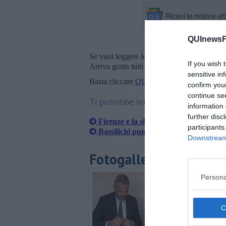
QUInewsFi
Se vuoi leggere le notizie principali della T
If you wish 
Arriva gratis tutti i giorni alle 20:00 dirett
sensitive in
Basta cliccare
QUI
confirm you
continue se
Ti potrebbe interessare anche:
information 
further disc
Firenze e la sfida dello sviluppo
participants
Bassilichi punta tutto su Fiera e aero
Downstream 
Fotogallery
Persona