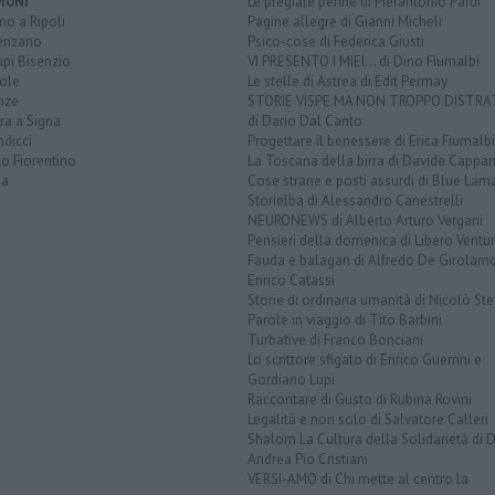
MUNI
Le pregiate penne di Pierantonio Pardi
o a Ripoli
Pagine allegre di Gianni Micheli
enzano
Psico-cose di Federica Giusti
pi Bisenzio
VI PRESENTO I MIEI... di Dino Fiumalbi
ole
Le stelle di Astrea di Edit Permay
nze
STORIE VISPE MA NON TROPPO DISTR
ra a Signa
di Dario Dal Canto
dicci
Progettare il benessere di Erica Fiumalbi
o Fiorentino
La Toscana della birra di Davide Cappan
na
Cose strane e posti assurdi di Blue Lam
Storielba di Alessandro Canestrelli
NEURONEWS di Alberto Arturo Vergani
Pensieri della domenica di Libero Ventur
Fauda e balagan di Alfredo De Girolam
Enrico Catassi
Storie di ordinaria umanità di Nicolò Ste
Parole in viaggio di Tito Barbini
Turbative di Franco Bonciani
Lo scrittore sfigato di Enrico Guerrini e
Gordiano Lupi
Raccontare di Gusto di Rubina Rovini
Legalità e non solo di Salvatore Calleri
Shalom La Cultura della Solidarietà di 
Andrea Pio Cristiani
VERSI-AMO di Chi mette al centro la