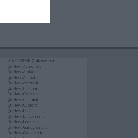
IL NETWORK QuiNews.net
QuiNewsAbetone.it
QuiNewsAmiata.it
QuiNewsAnimali.it
QuiNewsArezzo.it
QuiNewsCasentino.it
QuiNewsCecina.it
QuiNewsChianti.it
QuiNewsCuoio.it
QuiNewsElba.it
i
QuiNewsEmpolese.it
QuiNewsFirenze.it
QuiNewsGarfagnana.it
QuiNewsGrosseto.it