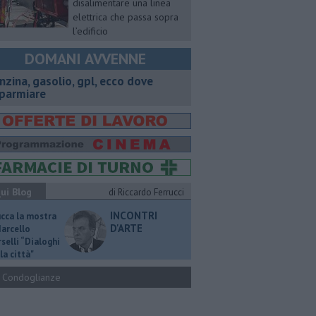
disalimentare una linea
elettrica che passa sopra
l’edificio
DOMANI AVVENNE
enzina, gasolio, gpl, ecco dove
sparmiare
ui Blog
di Riccardo Ferrucci
INCONTRI
ucca la mostra
D'ARTE
Marcello
selli “Dialoghi
la città"
Condoglianze