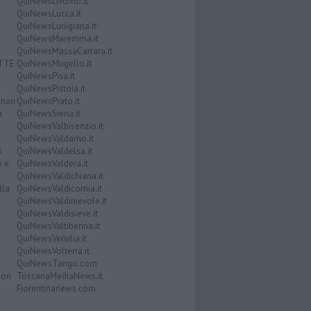
QuiNewsLivorno.it
QuiNewsLucca.it
QuiNewsLunigiana.it
QuiNewsMaremma.it
QuiNewsMassaCarrara.it
ATTE
QuiNewsMugello.it
QuiNewsPisa.it
QuiNewsPistoia.it
nari
QuiNewsPrato.it
a
QuiNewsSiena.it
QuiNewsValbisenzio.it
QuiNewsValdarno.it
i
QuiNewsValdelsa.it
o e
QuiNewsValdera.it
QuiNewsValdichiana.it
lla
QuiNewsValdicornia.it
QuiNewsValdinievole.it
QuiNewsValdisieve.it
QuiNewsValtiberina.it
QuiNewsVersilia.it
QuiNewsVolterra.it
QuiNewsTango.com
Don
ToscanaMediaNews.it
Fiorentinanews.com