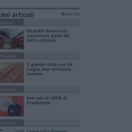
imi articoli
Vedi tutti
ronaca
Incendio devasta un
capannone, parte del
tetto collassa
ttualità
Il grande caldo non dà
tregua, fine settimana
rovente
ttualità
Iren sale al 100% di
Etambiente
ttualità
Lavori sulla Firenze-