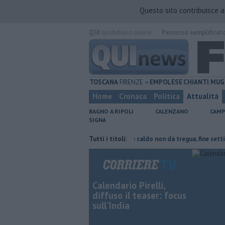
Questo sito contribuisce 
QUI
quotidiano online.
Percorso semplificat
TOSCANA
FIRENZE
EMPOLESE
CHIANTI
MUG
Home
Cronaca
Politica
Attualità
BAGNO A RIPOLI
CALENZANO
CAMP
SIGNA
rte del tetto collassa
Il grande caldo non dà tregua, fine settimana r
Tutti i titoli:
Calendario Pirelli,
diffuso il teaser: focus
sull'India