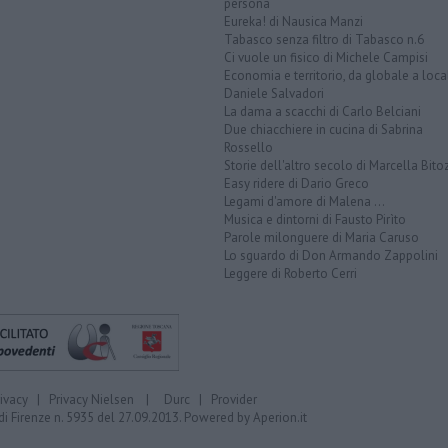
persona
Eureka! di Nausica Manzi
Tabasco senza filtro di Tabasco n.6
Ci vuole un fisico di Michele Campisi
Economia e territorio, da globale a loca
Daniele Salvadori
La dama a scacchi di Carlo Belciani
Due chiacchiere in cucina di Sabrina
Rossello
Storie dell'altro secolo di Marcella Bito
Easy ridere di Dario Greco
Legami d'amore di Malena ...
Musica e dintorni di Fausto Pirìto
Parole milonguere di Maria Caruso
Lo sguardo di Don Armando Zappolini
Leggere di Roberto Cerri
rivacy
|
Privacy Nielsen
|
Durc
|
Provider
di Firenze n. 5935 del 27.09.2013. Powered by
Aperion.it