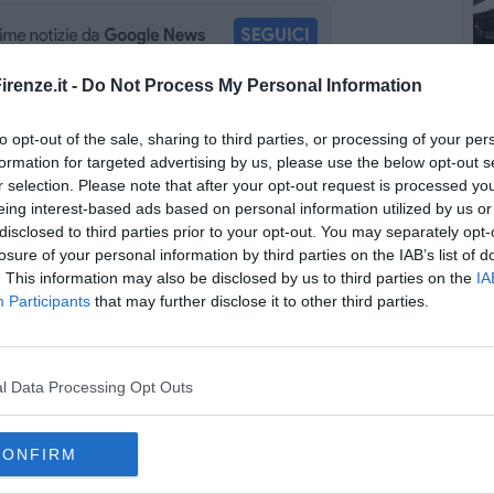
renze.it -
Do Not Process My Personal Information
oscana iscriviti alla
Newsletter QUInews - ToscanaMedia.
to opt-out of the sale, sharing to third parties, or processing of your per
amente nella tua casella di posta.
formation for targeted advertising by us, please use the below opt-out s
r selection. Please note that after your opt-out request is processed y
eing interest-based ads based on personal information utilized by us or
disclosed to third parties prior to your opt-out. You may separately opt-
losure of your personal information by third parties on the IAB’s list of
. This information may also be disclosed by us to third parties on the
IA
porto
Participants
that may further disclose it to other third parties.
l Data Processing Opt Outs
CONFIRM