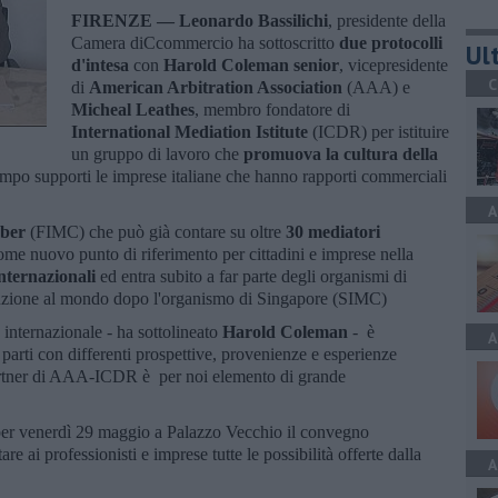
FIRENZE —
Leonardo Bassilichi
, presidente della
Camera diCcommercio ha sottoscritto
due protocolli
Ult
d'intesa
con
Harold Coleman senior
, vicepresidente
C
di
American Arbitration Association
(AAA) e
Micheal Leathes
, membro fondatore di
International Mediation Istitute
(ICDR) per istituire
un gruppo di lavoro che
promuova la cultura della
tempo supporti le imprese italiane che hanno rapporti commerciali
A
mber
(FIMC) che può già contare su oltre
30 mediatori
ome nuovo punto di riferimento per cittadini e imprese nella
nternazionali
ed entra subito a far parte degli organismi di
uzione al mondo dopo l'organismo di Singapore (SIMC)
 internazionale - ha sottolineato
Harold Coleman
- è
A
a parti con differenti prospettive, provenienze e esperienze
 partner di AAA-ICDR è per noi elemento di grande
er venerdì 29 maggio a Palazzo Vecchio il convegno
re ai professionisti e imprese tutte le possibilità offerte dalla
A