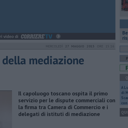
​B
ri
MERCOLEDÌ
27 MAGGIO 2015
ORE 15:16
e della mediazione
Q
A L
Il capoluogo toscano ospita il primo
di 
Scar
servizio per le dispute commerciali con
con 
la firma tra Camera di Commercio e i
QUI
delegati di istituti di mediazione