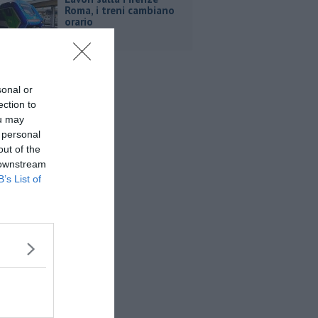
Roma, i treni cambiano
orario
sonal or
ection to
ou may
 personal
out of the
 downstream
B’s List of