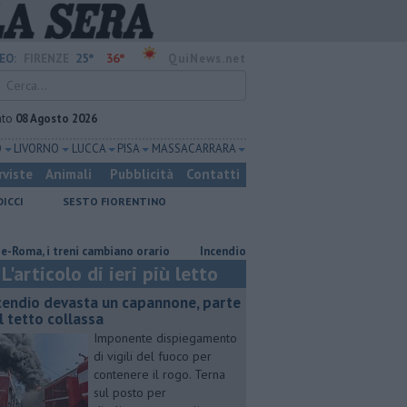
25°
36°
EO:
FIRENZE
QuiNews.net
ato
08 Agosto 2026
O
LIVORNO
LUCCA
PISA
MASSA CARRARA
rviste
Animali
Pubblicità
Contatti
DICCI
SESTO FIORENTINO
i treni cambiano orario
Incendio devasta un capannone, parte del tetto
L'articolo di ieri più letto
cendio devasta un capannone, parte
l tetto collassa
Imponente dispiegamento
di vigili del fuoco per
contenere il rogo. Terna
sul posto per