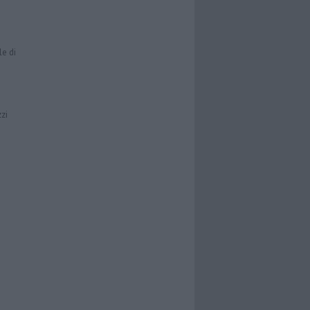
le di
zzi