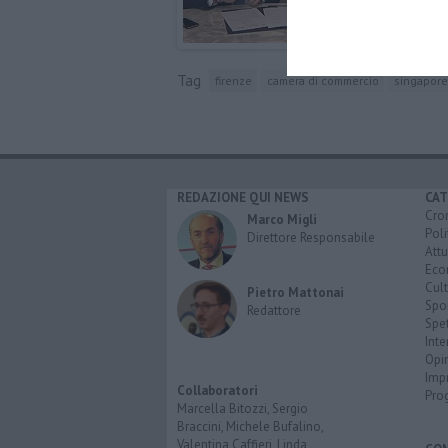
Tag
firenze
camera di commercio
singapore
REDAZIONE QUI NEWS
CAT
Cro
Marco Migli
Poli
Direttore Responsabile
Attu
Eco
Cult
Pietro Mattonai
Spo
Redattore
Spet
Inte
Opi
Imp
Collaboratori
Pro
Marcella Bitozzi, Sergio
Braccini, Michele Bufalino,
Valentina Caffieri, Linda