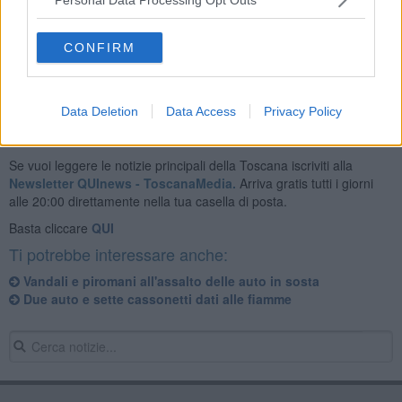
Altri episodi simili in precedenza sono stati segnalati
dai cittadini a
Campo di Marte.
CONFIRM
Data Deletion
Data Access
Privacy Policy
Se vuoi leggere le notizie principali della Toscana iscriviti alla
Newsletter QUInews - ToscanaMedia.
Arriva gratis tutti i giorni
alle 20:00 direttamente nella tua casella di posta.
Basta cliccare
QUI
Ti potrebbe interessare anche:
Vandali e piromani all'assalto delle auto in sosta
Due auto e sette cassonetti dati alle fiamme