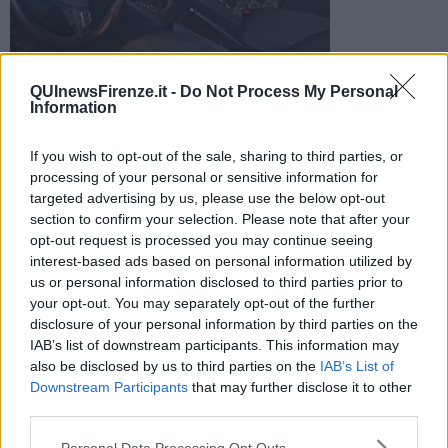
Oltre trenta macchine, parcheggiate tra Vittorio Emanuele, via
QUInewsFirenze.it -
Do Not Process My Personal
Stibbert, via dei Cappuccini e in via Pistoiese, sono state
Information
prese di mira da vandali
If you wish to opt-out of the sale, sharing to third parties, or
processing of your personal or sensitive information for
targeted advertising by us, please use the below opt-out
section to confirm your selection. Please note that after your
FIRENZE —
Alcune auto hanno subito anche altri danni, ignoti
opt-out request is processed you may continue seeing
hanno
rotto i finestrini e frugato dentro.
Tra le vetture
interest-based ads based on personal information utilized by
danneggiate ci sono soprattutto
Bmw, Mercedes, Audi ma pure
us or personal information disclosed to third parties prior to
Panda e Opel Corsa.
your opt-out. You may separately opt-out of the further
disclosure of your personal information by third parties on the
"Raid analoghi si erano verificati anche nei giorni scorsi -
ha
IAB’s list of downstream participants. This information may
spiegato la polizia
- il
primo dicembre sono state
also be disclosed by us to third parties on the
IAB’s List of
danneggiate 5 auto in zona Cure,
tra via Faentina,
via del Ponte
Downstream Participants
that may further disclose it to other
alle Riffe e via Caracciolo".
third parties.
Personal Data Processing Opt Outs