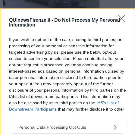
Panico in Oltrarno per un trolley abbandonato. Sul posto gli
QUInewsFirenze.it -
Do Not Process My Personal
artificieri che hanno fatto brillare la valigia sospetta, che poi
Information
era vuota
If you wish to opt-out of the sale, sharing to third parties, or
processing of your personal or sensitive information for
targeted advertising by us, please use the below opt-out
section to confirm your selection. Please note that after your
opt-out request is processed you may continue seeing
FIRENZE —
Una valigia abbandonata in piazza della Passera ha
interest-based ads based on personal information utilized by
fatto scattare l'allarme bomba, l'ennesimo allarme per Firenze.
us or personal information disclosed to third parties prior to
your opt-out. You may separately opt-out of the further
I carabinieri hanno delimitato la zona, poi sono intervenuti gli
artificieri della polizia che hanno fatto brillare la valigia, ma al suo
disclosure of your personal information by third parties on the
interno non c'era nulla di pericoloso.
IAB’s list of downstream participants. This information may
also be disclosed by us to third parties on the
IAB’s List of
Downstream Participants
that may further disclose it to other
third parties.
Il trolley era vuoto. Sul posto anche una squadra dei vigili del fuoco
Personal Data Processing Opt Outs
e personale del 118.