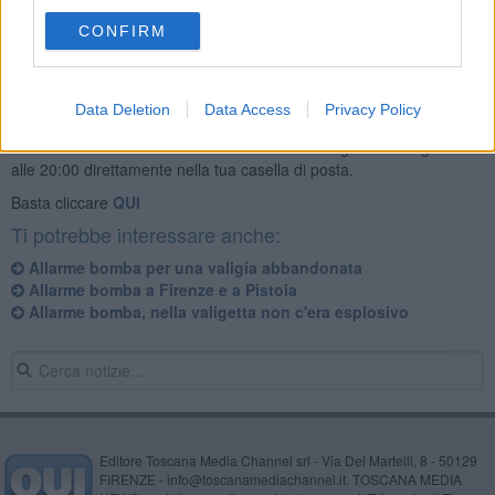
CONFIRM
Data Deletion
Data Access
Privacy Policy
Se vuoi leggere le notizie principali della Toscana iscriviti alla
Newsletter QUInews - ToscanaMedia.
Arriva gratis tutti i giorni
alle 20:00 direttamente nella tua casella di posta.
Basta cliccare
QUI
Ti potrebbe interessare anche:
Allarme bomba per una valigia abbandonata
Allarme bomba a Firenze e a Pistoia
Allarme bomba, nella valigetta non c'era esplosivo
Editore Toscana Media Channel srl - Via Dei Martelli, 8 - 50129
FIRENZE - info@toscanamediachannel.it. TOSCANA MEDIA