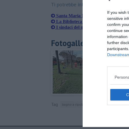
Ti potrebbe interessare anche:
If you wish 
Santa Maria Novella, un tesoro da sc
sensitive in
La Biblioteca Leopoldo apre ai tosca
confirm you
I sindaci del mondo uniti contro i disa
continue se
information 
Fotogallery
further disc
participants
Downstream 
Persona
Tag
bagno a ripoli
prato
piazzale michelang