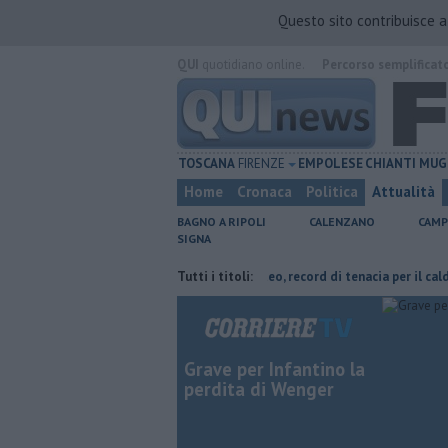
Questo sito contribuisce 
QUI
quotidiano online.
Percorso semplificat
TOSCANA
FIRENZE
EMPOLESE
CHIANTI
MUG
Home
Cronaca
Politica
Attualità
BAGNO A RIPOLI
CALENZANO
CAMP
SIGNA
Ginevra Taddeucci
Graticola meteo, record di tenacia per il caldo
Tutti i titoli:
Grave per Infantino la
perdita di Wenger