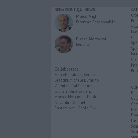
REDAZIONE QUI NEWS
CAT
Cro
Marco Migli
Poli
Direttore Responsabile
Attu
Eco
Cult
Pietro Mattonai
Spo
Redattore
Spet
Inte
Opi
Imp
Collaboratori
Pro
Marcella Bitozzi, Sergio
Braccini, Michele Bufalino,
Valentina Caffieri, Linda
CO
Giuliani, Dina Laurenzi,
Bagn
Monica Nocciolini, Paolo
Cal
Nocentini, Gabriele
Cam
Santarnecchi, Paola Silvi.
Fies
Fire
Last
Scan
Sest
Sig