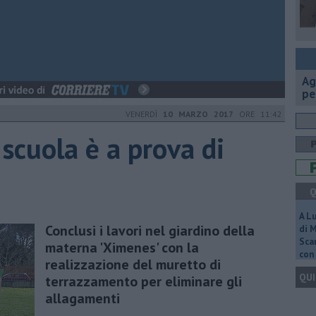
Ag
pe
VENERDÌ
10 MARZO 2017
ORE 11:42
 scuola è a prova di
Q
A L
Conclusi i lavori nel giardino della
di 
Scar
materna 'Ximenes' con la
con 
realizzazione del muretto di
QUI
terrazzamento per eliminare gli
allagamenti