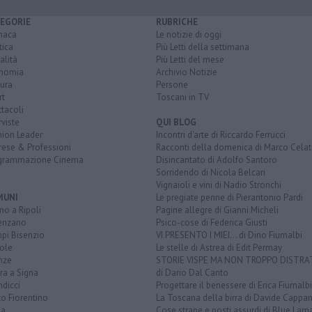
EGORIE
RUBRICHE
naca
Le notizie di oggi
tica
Più Letti della settimana
alità
Più Letti del mese
nomia
Archivio Notizie
ura
Persone
rt
Toscani in TV
tacoli
rviste
QUI BLOG
nion Leader
Incontri d'arte di Riccardo Ferrucci
rese & Professioni
Racconti della domenica di Marco Celat
grammazione Cinema
Disincantato di Adolfo Santoro
Sorridendo di Nicola Belcari
Vignaioli e vini di Nadio Stronchi
MUNI
Le pregiate penne di Pierantonio Pardi
o a Ripoli
Pagine allegre di Gianni Micheli
enzano
Psico-cose di Federica Giusti
pi Bisenzio
VI PRESENTO I MIEI... di Dino Fiumalbi
ole
Le stelle di Astrea di Edit Permay
nze
STORIE VISPE MA NON TROPPO DISTR
ra a Signa
di Dario Dal Canto
dicci
Progettare il benessere di Erica Fiumalbi
o Fiorentino
La Toscana della birra di Davide Cappan
na
Cose strane e posti assurdi di Blue Lam