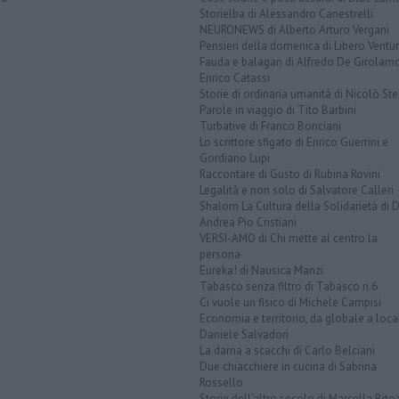
Storielba di Alessandro Canestrelli
NEURONEWS di Alberto Arturo Vergani
Pensieri della domenica di Libero Ventur
Fauda e balagan di Alfredo De Girolam
Enrico Catassi
Storie di ordinaria umanità di Nicolò Ste
Parole in viaggio di Tito Barbini
Turbative di Franco Bonciani
Lo scrittore sfigato di Enrico Guerrini e
Gordiano Lupi
Raccontare di Gusto di Rubina Rovini
Legalità e non solo di Salvatore Calleri
Shalom La Cultura della Solidarietà di 
Andrea Pio Cristiani
VERSI-AMO di Chi mette al centro la
persona
Eureka! di Nausica Manzi
Tabasco senza filtro di Tabasco n.6
Ci vuole un fisico di Michele Campisi
Economia e territorio, da globale a loca
Daniele Salvadori
La dama a scacchi di Carlo Belciani
Due chiacchiere in cucina di Sabrina
Rossello
Storie dell'altro secolo di Marcella Bito