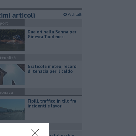
imi articoli
Vedi tutti
port
Due ori nella Senna per
Ginevra Taddeucci
ttualità
Graticola meteo, record
di tenacia per il caldo
ronaca
Fipili, traffico in tilt fra
incidenti e lavori
ronaca
"Targa clonata", occhio