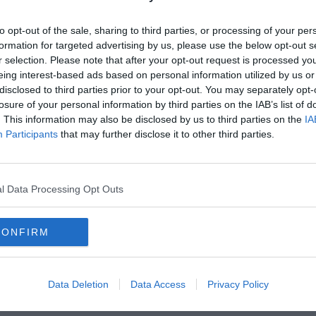
to opt-out of the sale, sharing to third parties, or processing of your per
oprire
formation for targeted advertising by us, please use the below opt-out s
ni
r selection. Please note that after your opt-out request is processed y
stri
eing interest-based ads based on personal information utilized by us or
disclosed to third parties prior to your opt-out. You may separately opt-
losure of your personal information by third parties on the IAB’s list of
. This information may also be disclosed by us to third parties on the
IA
Participants
that may further disclose it to other third parties.
l Data Processing Opt Outs
CONFIRM
elo
san valentino
ciclamino
firenze
porta romana
Data Deletion
Data Access
Privacy Policy