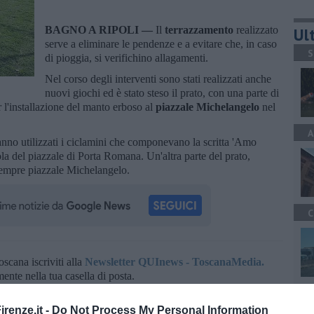
BAGNO A RIPOLI —
Il
terrazzamento
realizzato
Ult
serve a eliminare le pendenze e a evitare che, in caso
S
di pioggia, si verifichino allagamenti.
Nel corso degli interventi sono stati realizzati anche
nuovi giochi ed è stato steso il prato, con una parte di
r l'installazione del manto erboso al
piazzale Michelangelo
nel
A
anno utilizzati i ciclamini che componevano la scritta 'Amo
la del piazzale di Porta Romana. Un'altra parte del prato,
 sempre piazzale Michelangelo.
C
oscana iscriviti alla
Newsletter QUInews - ToscanaMedia.
amente nella tua casella di posta.
C
renze.it -
Do Not Process My Personal Information