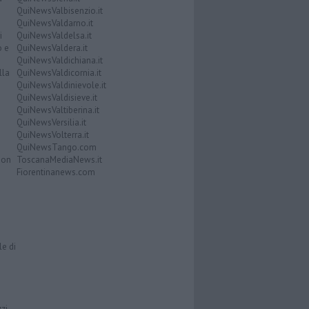
QuiNewsValbisenzio.it
QuiNewsValdarno.it
i
QuiNewsValdelsa.it
o e
QuiNewsValdera.it
QuiNewsValdichiana.it
lla
QuiNewsValdicornia.it
QuiNewsValdinievole.it
QuiNewsValdisieve.it
QuiNewsValtiberina.it
QuiNewsVersilia.it
QuiNewsVolterra.it
QuiNewsTango.com
Don
ToscanaMediaNews.it
Fiorentinanews.com
le di
zzi