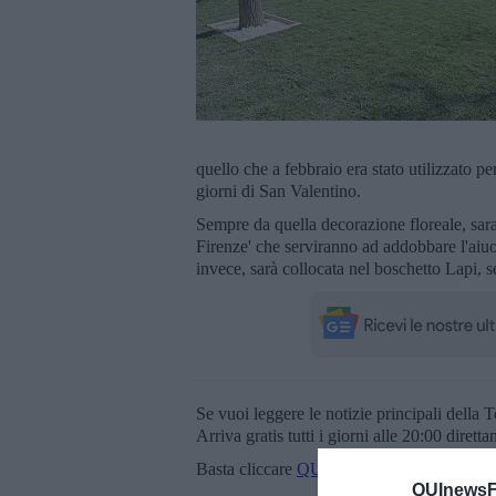
quello che a febbraio era stato utilizzato pe
giorni di San Valentino.
Sempre da quella decorazione floreale, sar
Firenze' che serviranno ad addobbare l'aiuo
invece, sarà collocata nel boschetto Lapi,
Se vuoi leggere le notizie principali della T
Arriva gratis tutti i giorni alle 20:00 dirett
Basta cliccare
QUI
QUInewsFi