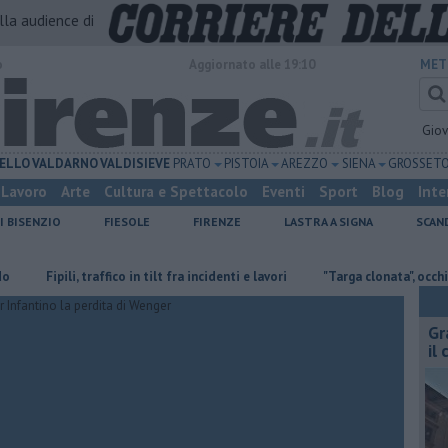
alla audience di
o
Aggiornato alle 19:10
MET
Gio
ELLO
VALDARNO
VALDISIEVE
PRATO
PISTOIA
AREZZO
SIENA
GROSSET
Lavoro
Arte
Cultura e Spettacolo
Eventi
Sport
Blog
Inte
I BISENZIO
FIESOLE
FIRENZE
LASTRA A SIGNA
SCAN
Fipili, traffico in tilt fra incidenti e lavori
"Targa clonata", occhio alla tr
Gr
il