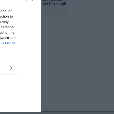
alla truffa dei falsi vigili
sonal or
ection to
ou may
 personal
out of the
 downstream
B’s List of