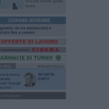
rosso per Firenze. Quanto
durerà
DOMANI AVVENNE
gredito da tre adolescenti e
stato fino a svenire
ui Blog
di Riccardo Ferrucci
INCONTRI
ucca la mostra
D'ARTE
Marcello
selli “Dialoghi
la città"
Condoglianze