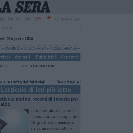
23°
37°
EO:
FIRENZE
QuiNews.net
vedì
06 Agosto 2026
O
LIVORNO
LUCCA
PISA
MASSA CARRARA
rviste
Animali
Pubblicità
Contatti
DICCI
SESTO FIORENTINO
uffa dei falsi vigili
Due ori nella Senna per Ginevra Taddeucci
Gra
L'articolo di ieri più letto
aticola meteo, record di tenacia per
 caldo
Le temperature massime
hanno sforato la soglia del
40 gradi, e dal ministero
arriva un nuovo bollino