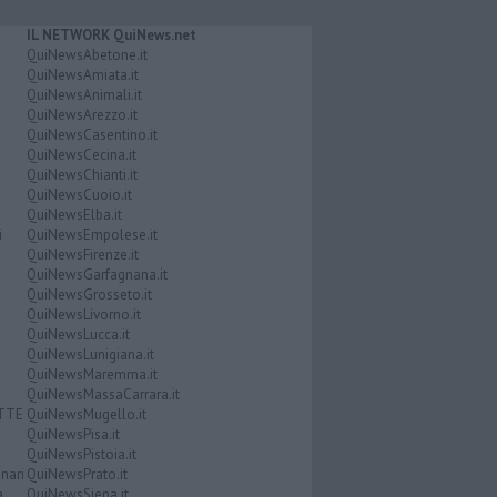
IL NETWORK QuiNews.net
QuiNewsAbetone.it
QuiNewsAmiata.it
QuiNewsAnimali.it
QuiNewsArezzo.it
QuiNewsCasentino.it
QuiNewsCecina.it
QuiNewsChianti.it
QuiNewsCuoio.it
QuiNewsElba.it
i
QuiNewsEmpolese.it
QuiNewsFirenze.it
QuiNewsGarfagnana.it
QuiNewsGrosseto.it
QuiNewsLivorno.it
QuiNewsLucca.it
QuiNewsLunigiana.it
QuiNewsMaremma.it
QuiNewsMassaCarrara.it
ATTE
QuiNewsMugello.it
QuiNewsPisa.it
QuiNewsPistoia.it
nari
QuiNewsPrato.it
a
QuiNewsSiena.it