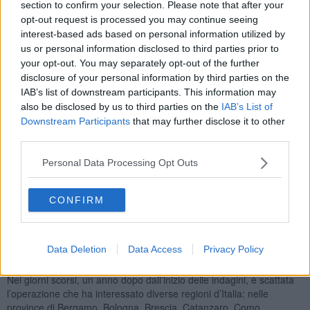
section to confirm your selection. Please note that after your
opt-out request is processed you may continue seeing
interest-based ads based on personal information utilized by
us or personal information disclosed to third parties prior to
L'indagine è partita un anno fa quando alle Poste di Figline
your opt-out. You may separately opt-out of the further
Valdarno arrivò un pacco, proveniente dalla Polonia, contenente
disclosure of your personal information by third parties on the
sostanze vietate per doping, anche ad azione stupefacente. La
IAB’s list of downstream participants. This information may
successiva perquisizione eseguita a a casa del destinatario del
also be disclosed by us to third parties on the
IAB’s List of
pacco, un personal trainer che esercitava la professione in alcune
Downstream Participants
that may further disclose it to other
palestre della provincia di Firenze, ha consentito il sequestro di
third parties.
ulteriori numerose compresse e fiale di sostanze dopanti,
provenienti dall'India e prive di autorizzazione per il commercio in
Personal Data Processing Opt Outs
Italia.
Le indagini hanno permesso di risalire ad un torinese, che gestiva
CONFIRM
la rete illegale di sostanze vietate per doping, smerciandole su gran
parte del territorio nazionale, ai suoi fedeli clienti, 36 persone tra
frequentatori di palestre e bodybuilders amatoriali, tutti denunciati
all’Autorità Giudiziaria per ricettazione, per aver acquistato
Data Deletion
Data Access
Privacy Policy
sostanze ad azione dopante di provenienza illecita.
Nei giorni scorsi, un anno dopo dall’inizio delle indagini, è scattata
l’operazione che ha interessato diverse regioni d’Italia: nelle
province di Bergamo, Bologna, Brescia, Catanzaro, Como,