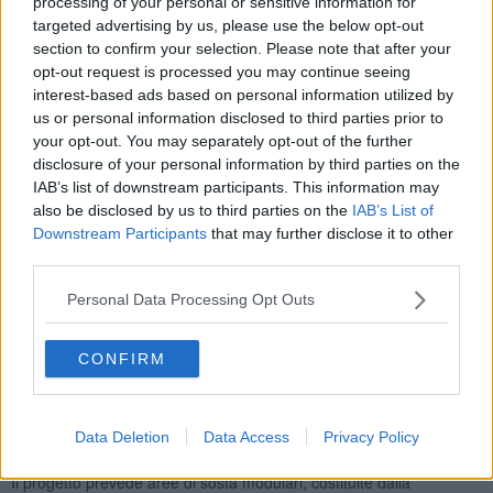
processing of your personal or sensitive information for
targeted advertising by us, please use the below opt-out
Bocciatura immediata da parte dei residenti di Santo Spirito che da
section to confirm your selection. Please note that after your
mesi invitano a predisporre un piano di tutela contro la
Movida
opt-out request is processed you may continue seeing
Selvaggia
. "
Sono arrivate delle bare di pietra davanti alla
interest-based ads based on personal information utilized by
Basilica di Santo Spirito
" è stato il ferale commento di Camilla
Speranza, portavoce dei residenti che monitorano le notti del rione.
us or personal information disclosed to third parties prior to
Un commento simile fu espresso da Vittorio Sgarbi davanti alle
your opt-out. You may separately opt-out of the further
panchine di Santa Maria Novella.
disclosure of your personal information by third parties on the
IAB’s list of downstream participants. This information may
Il progetto
è promosso dall’assessorato alla Cultura che fa capo
also be disclosed by us to third parties on the
IAB’s List of
direttamente alla vice sindaca Alessia Bettini dopo che la delega
Downstream Participants
that may further disclose it to other
era stata assunta a brevissimo termine dal sindaco Nardella.
third parties.
L'obiettivo
dichiarato da Palazzo Vecchio è
“Dare risposta
all’esigenza di aree di sosta in centro storico nel periodo estivo -
ha
Personal Data Processing Opt Outs
spiegato la vicesindaca Alessia Bettini
- andando a
garantire una
migliore accoglienza
ai frequentatori delle piazze e
tutelando il
CONFIRM
decoro
di centro storico di inestimabile valore storico
architettonico, oltre che densamente popolato di attività culturali e
commerciali. La collocazione individuata ha l’obiettivo di
rispettare
i luoghi di pertinenza degli edifici sacri
, il disegno storico
Data Deletion
Data Access
Privacy Policy
consolidato delle aree di sosta esistenti e la residenza”.
Il progetto prevede aree di sosta modulari, costituite dalla