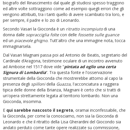
biografo del Rinascimento dal quale gli studiosi spesso traggono
ed altre volte sottraggono come ad esempio quegli errori che gli
vengono attribuiti, tra i tanti quello di avere scambiato tra loro, e
per sempre, il padre e lo zio di Leonardo.
Secondo Vasari la Gioconda è un
ritratto incompiuto
di una
donna dalle
sopracciglia folte
con delle
fossette sulle guance
ed
un
piacevole ghigno.
Tutt'altro che una immagine nota, tocca
immaginarsela.
Dal Vasari Magnani passa poi ad Antonio de Beatis, segretario del
Cardinale d’Aragona, testimone oculare di un incontro avvenuto
ad Amboise nel 1517 dove vide “
pintata ad oglio una certa
Signura di Lombardia
”. Tra questa fonte e l'osservazione
strumentale della Gioconda che mostrerebbe attorno al capo la
presenza degli
spilloni
della
Guazza
, l'acconciatura a raggiera
tipica delle donne della Brianza, Magnani è certo che si tratti di
un'opera strettamente legata al territorio lombardo. Non una
Gioconda, insomma.
E
qui sarebbe nascosto il segreto
, oramai inconfessabile, che
la Gioconda, per come la conosciamo, non sia la Gioconda di
Leonardo e che il ritratto della Lisa Gherardini del Giocondo sia
andato perduto come tante opere realizzate su commissione,