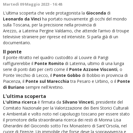
Martedì 09 Maggio 2023 - 16:48
L'ultima scoperta che vede protagonista la
Gioconda
di
Leonardo da Vinci
ha portato nuovamente gli occhi del mondo
sulla Toscana, per la precisione nella provincia di
Arezzo, a Laterina Pergine Valdarno, che attende l’arrivo di troupe
televisive straniere per riprese ed interviste. Si parla già di un
documentario.
Il ponte
Il ponte ritratto nel quadro custodito al Louvre di Parigi
raffigurerebbe il
P
onte Romito
di Laterina, ultimo di una lunga
serie di ponti dati per certi come il
P
onte Azzone Visconti
, o
Ponte Vecchio di Lecco, il
P
onte Gobbo
di Bobbio in provincia di
Piacenza, il
Ponte sul Marecchia
tra Pesaro e Urbino, o il
Ponte
di Buriano
sempre nell'Aretino.
L'ultima scoperta
L'ultima ricerca
è firmata da
Silvano Vinceti
, presidente del
Comitato Nazionale per la Valorizzazione dei Beni Storici Culturali
e Ambientali e volto noto nel capoluogo toscano per essere stato
il promotore della straordinaria ricerca dei resti di Monna Lisa
Gherardini del Giocondo sotto l'ex Monastero di Sant'Orsola, nel
cuore di Firenze. Un immobile che forse deve la sopravvivenza e