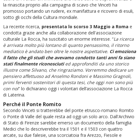
la rinascita proprio alla campagna di scavo che Vinceti ha
promosso portando un rudere, ex manifattura e ricovero di esuli,
sotto gli occhi della Cultura mondiale.
La recente ricerca,
presentata lo scorso 3 Maggio a Roma
e
condotta grazie anche alla collaborazione dell'associazione
culturale La Rocca, ha suscitato un enorme interesse. “
La ricerca
è arrivata molto più lontano di quanto pensassimo, il ritorno
mediatico è andato ben oltre le nostre aspettative.
Ci emoziona
il fatto che gli studi che avevamo condotto tanti anni fa siano
stati finalmente riconosciuti
ed approfonditi da uno storico
illustre come Silvano, che ringraziamo. Vorremmo dedicare un
pensiero affettuoso ad Anselmo Rondoni e Massimo Gragnoli,
primi ferventi sostenitori di questa tesi, che oggi non sono più
con noi
” lo dichiarano oggi i volontari dell’associazione La Rocca
di Laterina.
Perché il Ponte Romito
Secondo Vinceti si tratterebbe del ponte etrusco-romano Romito
o Ponte di Valle del quale resta ad oggi un solo arco. Dall'Archivio
di Stato di Firenze sarebbe emerso un documento della famiglia
Medici che lo descriverebbe tra il 1501 e il 1503 con quattro
arcate, su due falesie, una scorciatoia fra Arezzo, Fiesole e