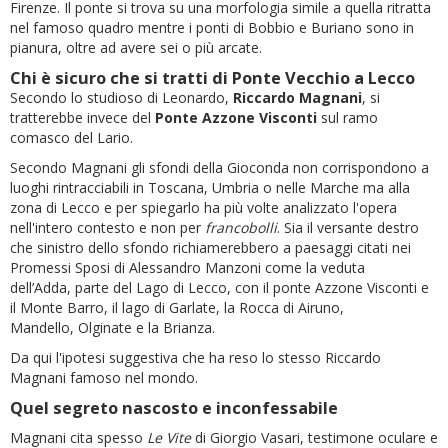
Firenze. Il ponte si trova su una morfologia simile a quella ritratta
nel famoso quadro mentre i ponti di Bobbio e Buriano sono in
pianura, oltre ad avere sei o più arcate.
Chi è sicuro che si tratti di Ponte Vecchio a Lecco
Secondo lo studioso di Leonardo,
Riccardo Magnani
, si
tratterebbe invece del
P
onte Azzone Visconti
sul ramo
comasco del Lario.
Secondo Magnani gli sfondi della Gioconda non corrispondono a
luoghi rintracciabili in Toscana, Umbria o nelle Marche ma alla
zona di Lecco e per spiegarlo ha più volte analizzato l'opera
nell'intero contesto e non per
francobolli
. Sia il versante destro
che sinistro dello sfondo richiamerebbero a paesaggi citati nei
Promessi Sposi di Alessandro Manzoni come la veduta
dell’Adda, parte del Lago di Lecco, con il ponte Azzone Visconti e
il Monte Barro, il lago di Garlate, la Rocca di Airuno,
Mandello, Olginate e la Brianza.
Da qui l'ipotesi suggestiva che ha reso lo stesso Riccardo
Magnani famoso nel mondo.
Quel segreto nascosto e inconfessabile
Magnani cita spesso
Le Vite
di Giorgio Vasari, testimone oculare e